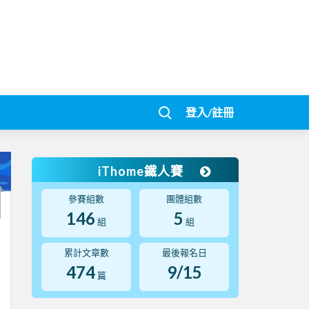
登入/註冊
iThome鐵人賽
參賽組數
團體組數
146
5
組
組
累計文章數
最後報名日
474
9/15
篇