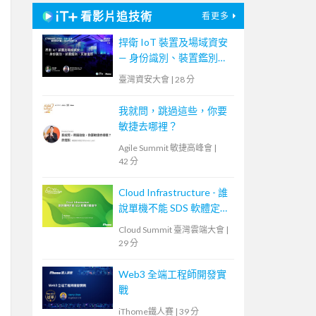
看影片追技術
看更多
捍衛 IoT 裝置及場域資安
— 身份識別、裝置鑑別、
災害還原
臺灣資安大會
|
28 分
我就問，跳過這些，你要
敏捷去哪裡？
Agile Summit 敏捷高峰會
|
42 分
Cloud Infrastructure - 誰
說單機不能 SDS 軟體定義
儲存
Cloud Summit 臺灣雲端大會
|
29 分
Web3 全端工程師開發實
戰
iThome鐵人賽
|
39 分