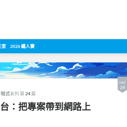
天室
2026 鐵人賽
DAY
24
方程式
系列 第
24
篇
署平台：把專案帶到網路上