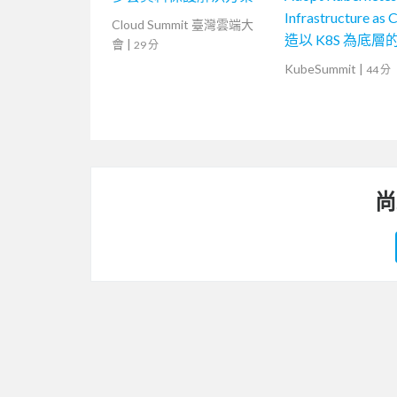
Infrastructure as
Cloud Summit 臺灣雲端大
造以 K8S 為底層的 
會
|
29 分
統）
KubeSummit
|
44 分
尚