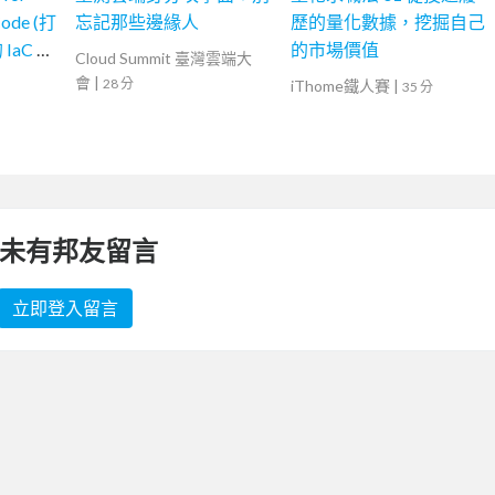
 Code (打
忘記那些邊緣人
歷的量化數據，挖掘自己
IaC 系
的市場價值
Cloud Summit 臺灣雲端大
會
|
28 分
iThome鐵人賽
|
35 分
未有邦友留言
立即登入留言