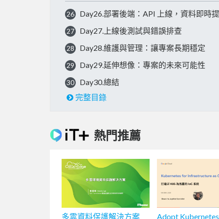
Day26.部署後端：API 上線，資料即時
26
Day27.上線後測試與錯誤排查
27
Day28.維護與管理：讓專案長期穩定
28
Day29.延伸想像：專案的未來可能性
29
Day30.總結
30
完整目錄
熱門推薦
多雲資料保護解決方案
Adopt Kubernetes