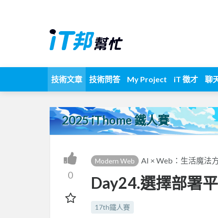
技術文章
技術問答
My Project
iT 徵才
聊
2025 iThome 鐵人賽
AI × Web：生活魔法
Modern Web
0
Day24.選擇部
17th鐵人賽