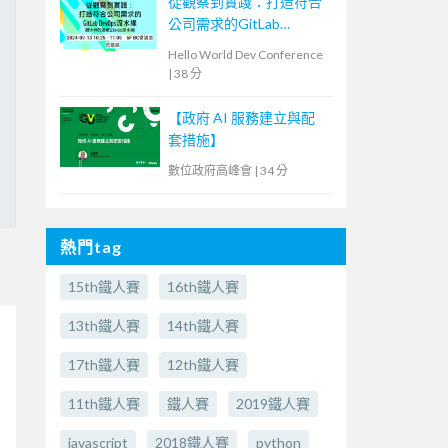
從觀察到實踐：打造符合
公司需求的GitLab
DevOps流水線
Hello World Dev Conference
|
38 分
【政府 AI 服務建立與配
套措施】
數位政府高峰會
|
34 分
熱門tag
15th鐵人賽
16th鐵人賽
13th鐵人賽
14th鐵人賽
17th鐵人賽
12th鐵人賽
11th鐵人賽
鐵人賽
2019鐵人賽
javascript
2018鐵人賽
python