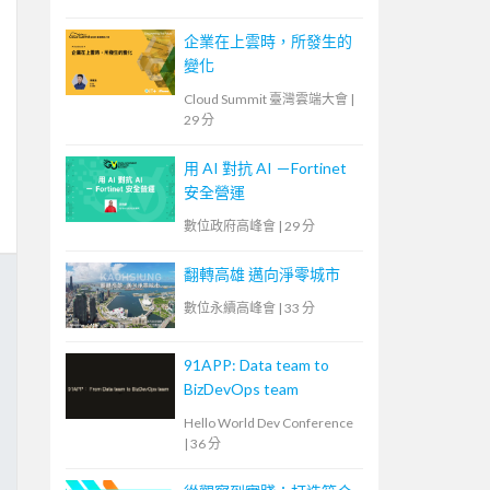
企業在上雲時，所發生的
變化
Cloud Summit 臺灣雲端大會
|
29 分
用 AI 對抗 AI －Fortinet
安全營運
數位政府高峰會
|
29 分
翻轉高雄 邁向淨零城市
數位永續高峰會
|
33 分
91APP: Data team to
BizDevOps team
Hello World Dev Conference
|
36 分