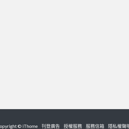
right ©
iThome
刊登廣告
授權服務
服務信箱
隱私權聲