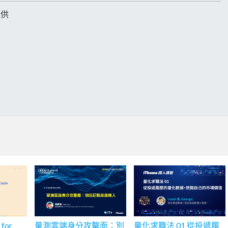
提供
 for
量測雲端身分攻擊面：別
量化求職法 01 從投遞履