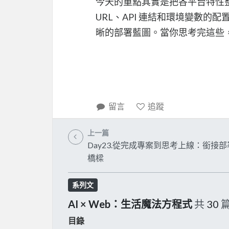
今天的重點其實是把各平台特性
URL、API 連結和環境變數
晰的部署藍圖。當你思考完這些
留言
追蹤
上一篇
Day23.從完成專案到思考上線：銜接
橋樑
系列文
AI × Web：生活魔法方程式
共
30
目錄