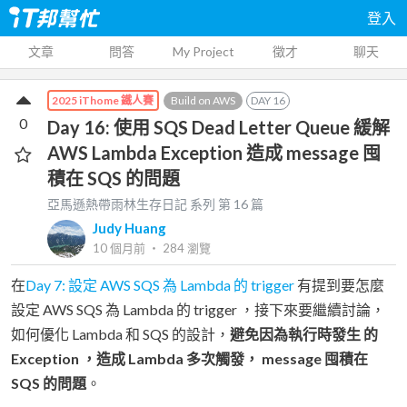
登入
文章
問答
My Project
徵才
聊天
Build on AWS
DAY
16
2025 iThome 鐵人賽
0
Day 16: 使用 SQS Dead Letter Queue 緩解
AWS Lambda Exception 造成 message 囤
積在 SQS 的問題
亞馬遜熱帶雨林生存日記
系列 第
16
篇
Judy Huang
10 個月前
‧
284
瀏覽
在
Day 7: 設定 AWS SQS 為 Lambda 的 trigger
有提到要怎麼
設定 AWS SQS 為 Lambda 的 trigger ，接下來要繼續討論，
如何優化 Lambda 和 SQS 的設計，
避免因為執行時發生 的
Exception ，造成 Lambda 多次觸發， message 囤積在
SQS 的問題
。