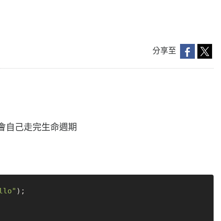
分享至
會自己走完生命週期
llo"
);
