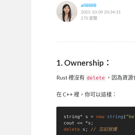
ali8888
2025-10-09 20:34:31
270 瀏覽
1. Ownership：
Rust 裡沒有
，因為資源
delete
在 C++ 裡，你可以這樣：
string* s = 
new
string
(
"he
delete
 s; 
// 忘記就爆