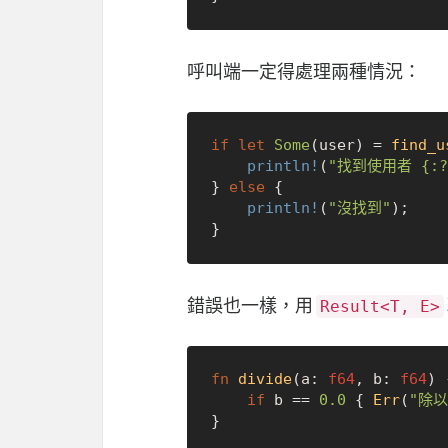
呼叫端一定得處理兩種情況：
if
let
Some
(user) = 
find_u
println!
(
"找到使用者 {:?
} 
else
 {

println!
(
"沒找到"
);

錯誤也一樣，用
Result<T, E>
fn
divide
(a: 
f64
, b: 
f64
) 
if
 b == 
0.0
 { 
Err
(
"除以
}
