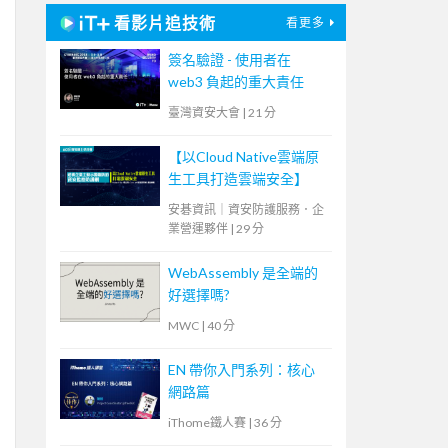
看影片追技術
看更多
簽名驗證 - 使用者在
web3 負起的重大責任
臺灣資安大會
|
21 分
【以Cloud Native雲端原
生工具打造雲端安全】
安碁資訊｜資安防護服務．企
業營運夥伴
|
29 分
WebAssembly 是全端的
好選擇嗎?
MWC
|
40 分
EN 帶你入門系列：核心
網路篇
iThome鐵人賽
|
36 分