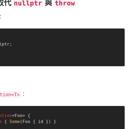
t：取代
與
nullptr
throw
：
lptr
;

：
tion<T>
ption
<Foo> {

e
 { 
Some
(Foo { id }) }
