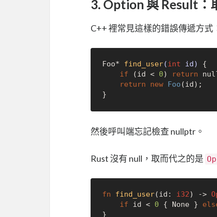
3. Option 與 Resul
C++ 裡常見這樣的錯誤傳遞方式
Foo* 
find_user
(
int
 id)
{

if
 (id < 
0
) 
return
nul
return
new
Foo
(id);

然後呼叫端忘記檢查 nullptr。
Rust 沒有 null，取而代之的是
Op
fn
find_user
(id: 
i32
) 
->
O
if
 id < 
0
 { 
None
 } 
els