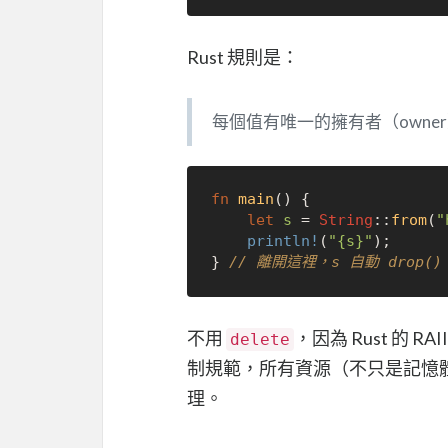
Rust 規則是：
每個值有唯一的擁有者（own
fn
main
() {

let
s
 = 
String
::
from
(
"
println!
(
"{s}"
);

} 
// 離開這裡，s 自動 drop()
不用
，因為 Rust 的 RAII（
delete
制規範，所有資源（不只是記憶體
理。