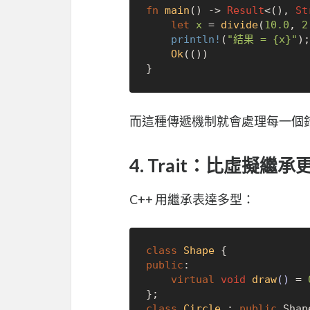
fn
main
() 
->
Result
<(), 
St
let
x
 = 
divide
(
10.0
, 
2
println!
(
"結果 = {x}"
);

Ok
(())

而這種傳遞機制就會處理每一個
4. Trait：比虛擬
C++ 用繼承表達多型：
class
Shape
public
:

virtual
void
draw
()
= 
class
Circle
 : 
public