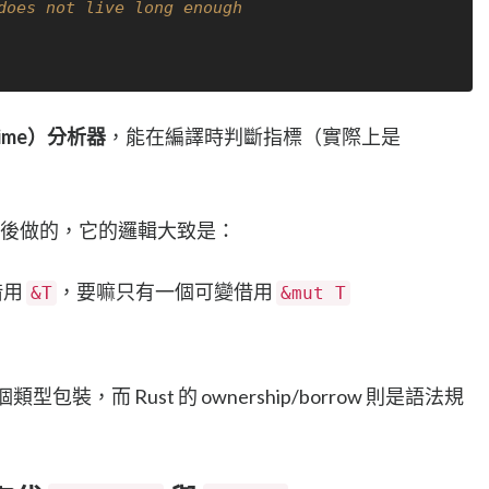
does not live long enough
time）分析器
，能在編譯時判斷指標（實際上是
r 在背後做的，它的邏輯大致是：
借用
，要嘛只有一個可變借用
&T
&mut T
。
類型包裝，而 Rust 的 ownership/borrow 則是語法規