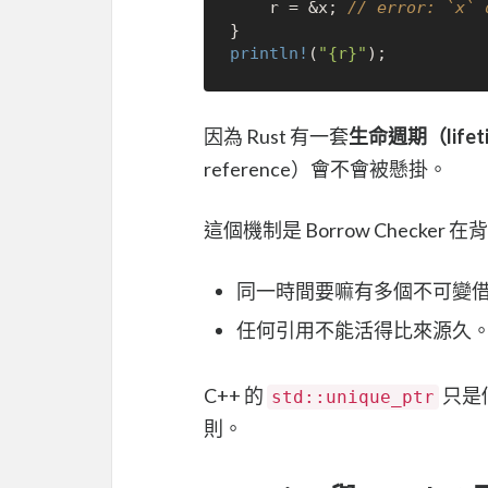
    r = &x; 
// error: `x` 
println!
(
"{r}"
因為 Rust 有一套
生命週期（life
reference）會不會被懸掛。
這個機制是 Borrow Checke
同一時間要嘛有多個不可變
任何引用不能活得比來源久
C++ 的
只是個
std::unique_ptr
則。