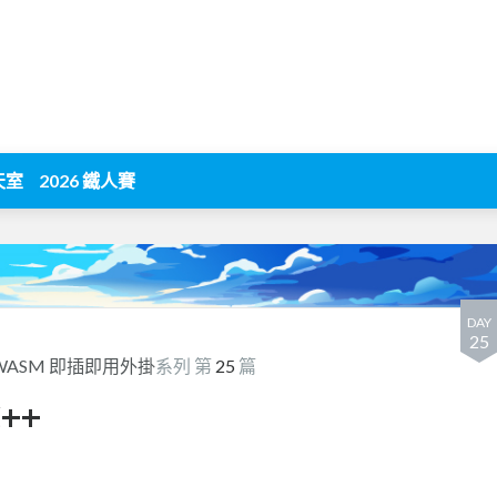
天室
2026 鐵人賽
DAY
25
WASM 即插即用外掛
系列 第
25
篇
C++