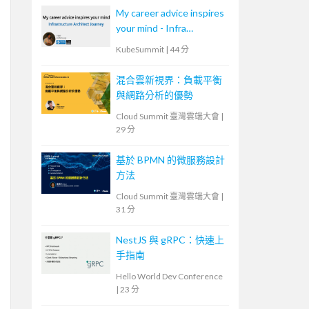
My career advice inspires
your mind - Infra
Architect
KubeSummit
|
44 分
混合雲新視界：負載平衡
與網路分析的優勢
Cloud Summit 臺灣雲端大會
|
29 分
基於 BPMN 的微服務設計
方法
Cloud Summit 臺灣雲端大會
|
31 分
NestJS 與 gRPC：快速上
手指南
Hello World Dev Conference
|
23 分