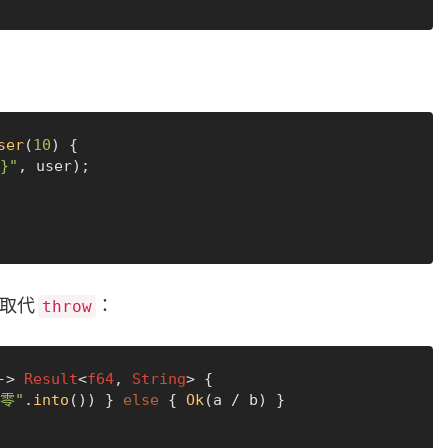
ser
(
10
) {

}"
, user);

取代
：
throw
->
Result
<
f64
, 
String
> {

零"
.
into
()) } 
else
 { 
Ok
(a / b) }
