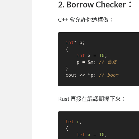
2. Borrow Checker：
C++ 會允許你這樣做：
int
* p;

{

int
 x = 
10
;

    p = &x; 
// 合法
}

cout << *p; 
// boom
Rust 直接在編譯期攔下來：
let
r
;

{

let
x
 = 
10
;
