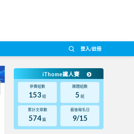
登入/註冊
iThome鐵人賽
參賽組數
團體組數
153
5
組
組
累計文章數
最後報名日
574
9/15
篇