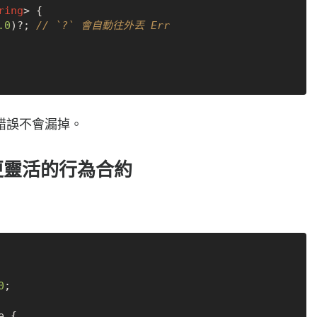
ring
> {

.0
)?; 
// `?` 會自動往外丟 Err
錯誤不會漏掉。
繼承更靈活的行為合約
0
;
