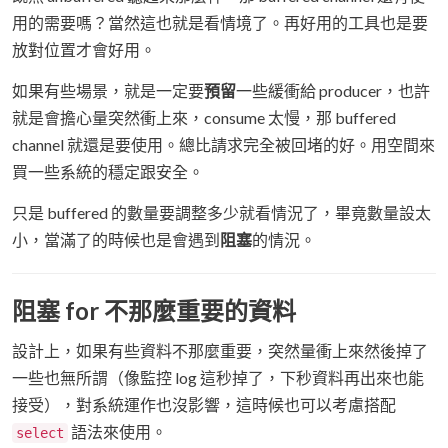
用的需要嗎？當然這也就是看情境了。再好用的工具也是要
放對位置才會好用。
如果有些場景，就是一定要
預留
一些緩衝給 producer，也許
就是會擔心量突然衝上來，consume 太慢，那 buffered
channel 就還是要使用。總比請求完全被回堵的好。用空間來
買一些系統的穩定跟安全。
只是 buffered 的數量要調整多少就看情況了，畢竟數量設太
小，當滿了的時候也是會遇到
阻塞
的情況。
阻塞 for 不那麼重要的資料
設計上，如果有些資料不那麼重要，突然量衝上來然後掉了
一些也無所謂（像監控 log 這秒掉了，下秒資料再出來也能
接受），對系統運作也沒影響，這時候也可以考慮搭配
語法來使用。
select