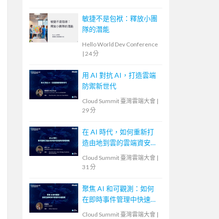
敏捷不是包袱：釋放小團
隊的潛能
Hello World Dev Conference
|
24 分
用 AI 對抗 AI，打造雲端
防禦新世代
Cloud Summit 臺灣雲端大會
|
29 分
在 AI 時代，如何重新打
造由地到雲的雲端資安管
理策略
Cloud Summit 臺灣雲端大會
|
31 分
聚焦 AI 和可觀測：如何
在即時事件管理中快速回
應
Cloud Summit 臺灣雲端大會
|