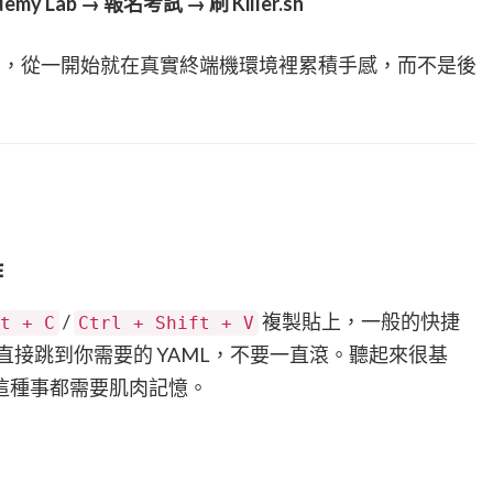
demy Lab → 報名考試 → 刷 Killer.sh
rcoda，從一開始就在真實終端機環境裡累積手感，而不是後
作
/
複製貼上，一般的快捷
t + C
Ctrl + Shift + V
直接跳到你需要的 YAML，不要一直滾。聽起來很基
這種事都需要肌肉記憶。