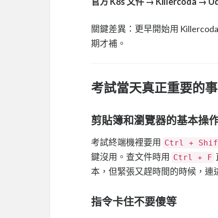
官方 K8s 文件 → Killercoda → U
關鍵差異：更早開始用 Kille
期才補。
考試當天真正重要的事
剪貼簿和瀏覽器的基本操
考試終端機裡要用
Ctrl + Shif
鍵沒用。查文件時用
Ctrl + F
本，但緊張又趕時間的時候，連
指令卡住不要傻等