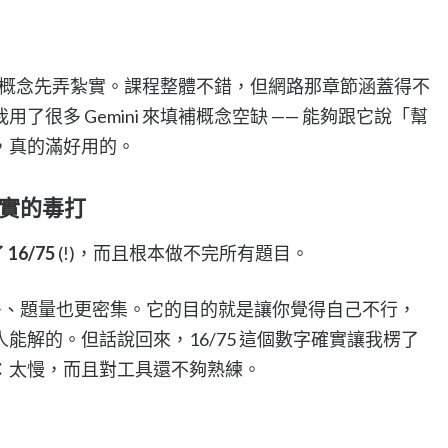
把核心概念先弄紮實。課程整體不錯，但網路那章節涵蓋得不
很多 Gemini 來填補概念空缺 —— 能夠跟它說「幫
，真的滿好用的。
 現實的毒打
了
16/75
(!)，而且根本做不完所有題目。
考試難很多、題量也更密集。它的目的就是讓你覺得自己不行，
能解的。但話說回來，16/75 這個數字確實讓我楞了
：太慢，而且對工具還不夠熟練。