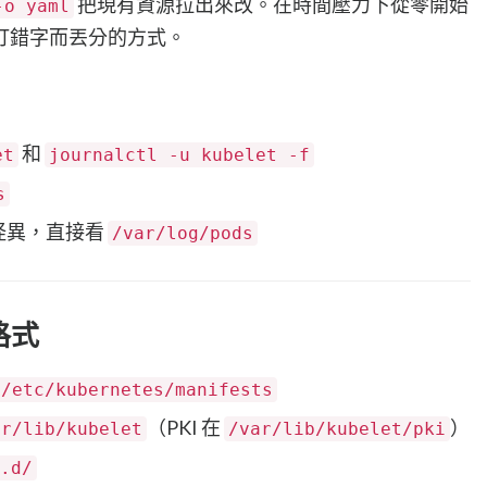
把現有資源拉出來改。在時間壓力下從零開始
-o yaml
手殘打錯字而丟分的方式。
和
et
journalctl -u kubelet -f
s
 行為怪異，直接看
/var/log/pods
格式
/etc/kubernetes/manifests
（PKI 在
）
ar/lib/kubelet
/var/lib/kubelet/pki
.d/