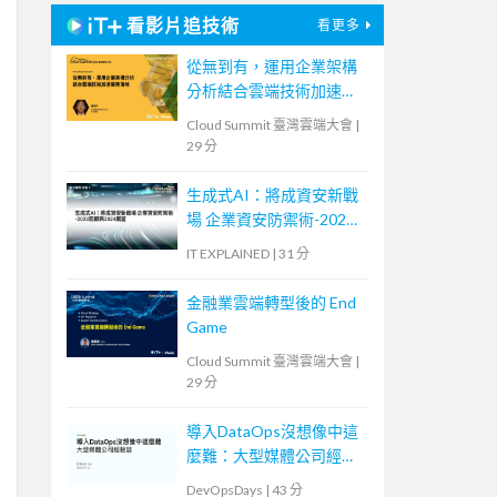
看影片追技術
看更多
從無到有，運用企業架構
分析結合雲端技術加速業
務落地
Cloud Summit 臺灣雲端大會
|
29 分
生成式AI：將成資安新戰
場 企業資安防禦術-2023
回顧與2024展望
IT EXPLAINED
|
31 分
金融業雲端轉型後的 End
Game
Cloud Summit 臺灣雲端大會
|
29 分
導入DataOps沒想像中這
麼難：大型媒體公司經驗
談
DevOpsDays
|
43 分