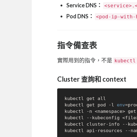
Service DNS：
<service>.
Pod DNS：
<pod-ip-with-
指令備查表
實際用到的指令，不是
kubectl
Cluster 查詢和 context
kubectl get all

kubectl get pod -l 
env
=prod
kubectl -n <namespace> get
kubectl --kubeconfig <file
kubectl cluster-info --kube