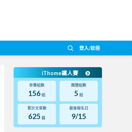
登入/註冊
iThome鐵人賽
參賽組數
團體組數
156
5
組
組
累計文章數
最後報名日
625
9/15
篇