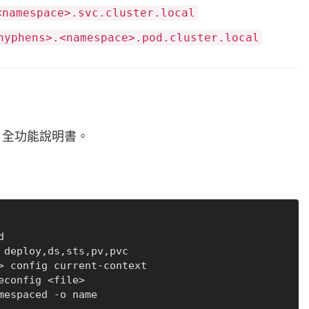
<namespace>.svc.cluster.local
hyphens>.<namespace>.pod.cluster.local
全功能說明書。


 deploy,ds,sts,pv,pvc

> config current-context

config <file>
