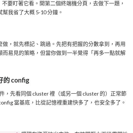
如果卡住了，不要盯著它看。開第二個終端機分頁，去做下一題，
我省了大概 5-10 分鐘。
麼做，就先標記、跳過。先把有把握的分數拿到，再用
顯而易見的策略，但當你做到一半覺得「再多一點就解
 config
件，先看同個 cluster 裡（或另一個 cluster 的）正常節
onfig 當基底，比從記憶裡重建快多了，也安全多了。