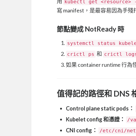
用
kubectl get <resource> 
寫 manifest，是最容易因為
節點變成 NotReady 時
systemctl status kubel
和
crictl ps
crictl log
如果 container runtime
值得記的路徑和 DNS 
Control plane static pods：
Kubelet config 和憑證：
/v
CNI config：
/etc/cni/net