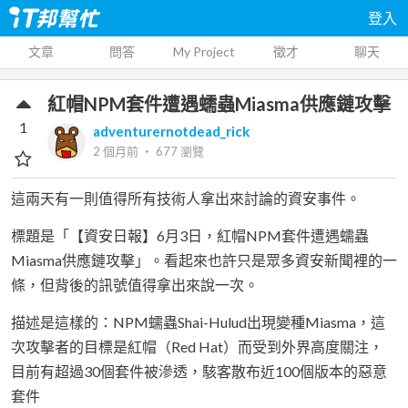
登入
文章
問答
My Project
徵才
聊天
紅帽NPM套件遭遇蠕蟲Miasma供應鏈攻擊
1
adventurernotdead_rick
2 個月前
‧
677
瀏覽
這兩天有一則值得所有技術人拿出來討論的資安事件。
標題是「【資安日報】6月3日，紅帽NPM套件遭遇蠕蟲
Miasma供應鏈攻擊」。看起來也許只是眾多資安新聞裡的一
條，但背後的訊號值得拿出來說一次。
描述是這樣的：NPM蠕蟲Shai-Hulud出現變種Miasma，這
次攻擊者的目標是紅帽（Red Hat）而受到外界高度關注，
目前有超過30個套件被滲透，駭客散布近100個版本的惡意
套件