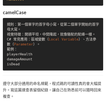
camelCase
規則：第一個單字的首字母小寫，從第二個單字開始的首字
母大寫。

視覺特徵：開頭平坦，中間隆起，就像駱駝的駝峰一樣。

C# 常見應用：區域變數（
Local
Variable
）、方法參
數（
Parameter
）。

範例：

playerHealth

damageAmount

遵守大部分通用的命名規範，程式碼的可讀性真的會大幅提
升。寫這篇速查表留個紀錄，讓自己在熟悉前可以隨時回來
複查。