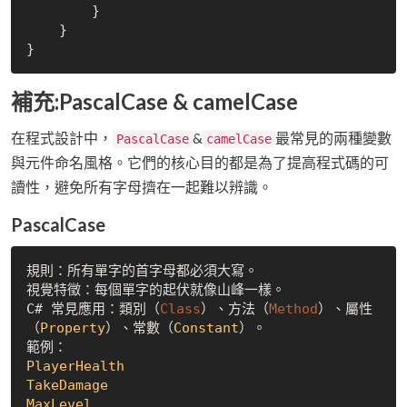
        }

    }

補充:PascalCase & camelCase
在程式設計中，
&
最常見的兩種變數
PascalCase
camelCase
與元件命名風格。它們的核心目的都是為了提高程式碼的可
讀性，避免所有字母擠在一起難以辨識。
PascalCase
規則：所有單字的首字母都必須大寫。

視覺特徵：每個單字的起伏就像山峰一樣。

C# 常見應用：類別（
Class
）、方法（
Method
）、屬性
（
Property
）、常數（
Constant
）。

PlayerHealth
TakeDamage
MaxLevel