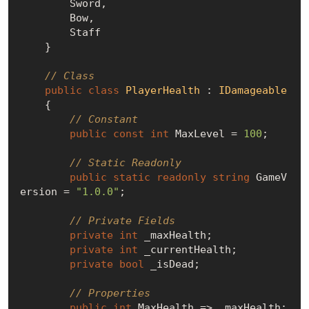
        Sword,

        Bow,

        Staff

    }

// Class
public
class
PlayerHealth
 : 
IDamageable
    {

// Constant
public
const
int
 MaxLevel = 
100
;

// Static Readonly
public
static
readonly
string
 GameV
ersion = 
"1.0.0"
;

// Private Fields
private
int
 _maxHealth;

private
int
 _currentHealth;

private
bool
 _isDead;

// Properties
public
int
 MaxHealth => _maxHealth;
