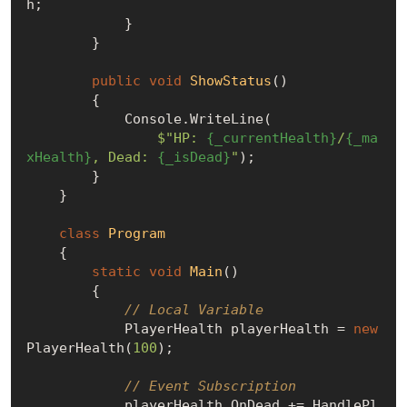
h;

            }

        }

public
void
ShowStatus
(
)
        {

            Console.WriteLine(

$"HP: 
{_currentHealth}
/
{_ma
xHealth}
, Dead: 
{_isDead}
"
);

        }

    }

class
Program
    {

static
void
Main
(
)
        {

// Local Variable
            PlayerHealth playerHealth = 
new
PlayerHealth(
100
);

// Event Subscription
            playerHealth.OnDead += HandlePl