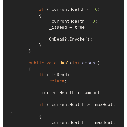
if
 (_currentHealth <= 
0
)

            {

                _currentHealth = 
0
;

                _isDead = 
true
;

                OnDead?.Invoke();

            }

        }

public
void
Heal
(
int
 amount
)
        {

if
 (_isDead)

return
;

            _currentHealth += amount;

if
 (_currentHealth > _maxHealt
h)

            {

                _currentHealth = _maxHealt