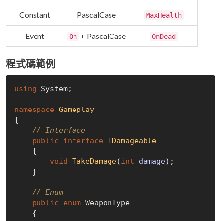
Constant
PascalCase
MaxHealth
Event
+ PascalCase
On
OnDead
程式碼範例
using
 System;

namespace
Gameplay
{

// Interface
public
interface
IDamageable
    {

void
TakeDamage
(
int
 damage
)
;

    }

// Enum
public
enum
 WeaponType

    {
