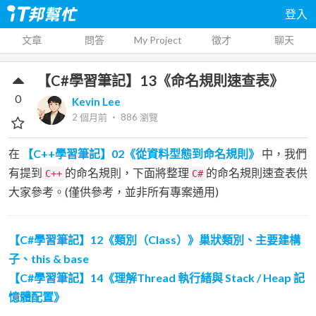
登入
文章
問答
My Project
徵才
聊天
【C#學習筆記】13《命名規則速查表》
0
Kevin Lee
2 個月前
‧
886
瀏覽
在
【C++學習筆記】02《從資料型態到命名規則》
中，我們
有提到
的命名規則，下面將整理
的命名規則速查表供
C++
C#
大家參考。(僅供參考，並非所有專案通用)
【C#學習筆記】12《類別（Class）》巢狀類別、主要建構
子、this & base
【C#學習筆記】14《理解Thread 執行緒與 Stack / Heap 記
憶體配置》