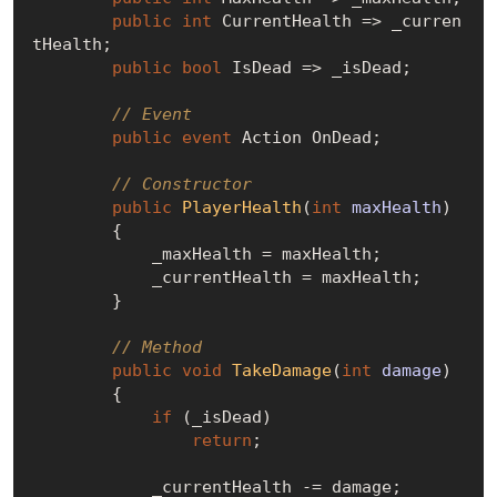
public
int
 CurrentHealth => _curren
tHealth;

public
bool
 IsDead => _isDead;

// Event
public
event
 Action OnDead;

// Constructor
public
PlayerHealth
(
int
 maxHealth
)
        {

            _maxHealth = maxHealth;

            _currentHealth = maxHealth;

        }

// Method
public
void
TakeDamage
(
int
 damage
)
        {

if
 (_isDead)

return
;

            _currentHealth -= damage;
