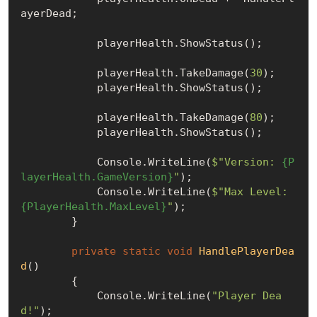
ayerDead;

            playerHealth.ShowStatus();

            playerHealth.TakeDamage(
30
);

            playerHealth.ShowStatus();

            playerHealth.TakeDamage(
80
);

            playerHealth.ShowStatus();

            Console.WriteLine(
$"Version: 
{P
layerHealth.GameVersion}
"
);

            Console.WriteLine(
$"Max Level: 
{PlayerHealth.MaxLevel}
"
);

        }

private
static
void
HandlePlayerDea
d
(
)
        {

            Console.WriteLine(
"Player Dea
d!"
);
