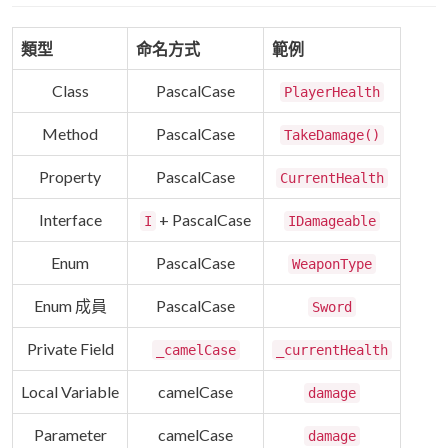
類型
命名方式
範例
Class
PascalCase
PlayerHealth
Method
PascalCase
TakeDamage()
Property
PascalCase
CurrentHealth
Interface
+ PascalCase
I
IDamageable
Enum
PascalCase
WeaponType
Enum 成員
PascalCase
Sword
Private Field
_camelCase
_currentHealth
Local Variable
camelCase
damage
Parameter
camelCase
damage