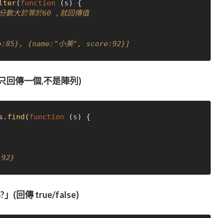
lter
(
function
 (
s
) {

/分數大於等於60 ,就回傳值
:85}, {name:"小美", score:92}]
(只回傳一個,不是陣列)
s.
find
(
function
 (
s
) {

92}
回傳 true/false)