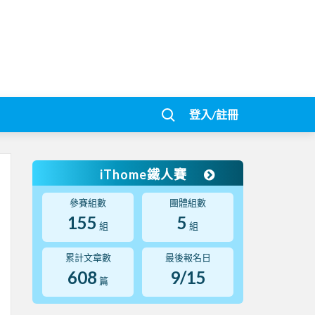
登入/註冊
iThome鐵人賽
參賽組數
團體組數
155
5
組
組
累計文章數
最後報名日
608
9/15
篇