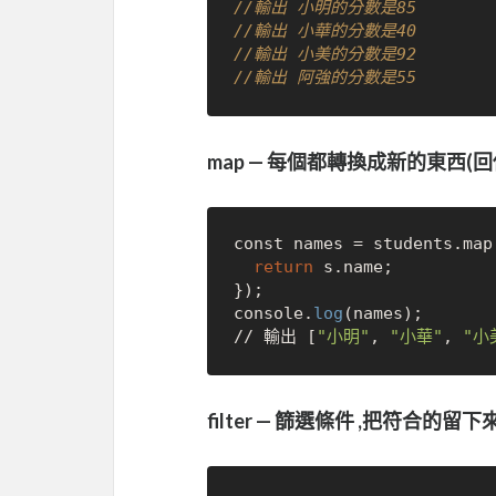
//輸出 小明的分數是85
//輸出 小華的分數是40
//輸出 小美的分數是92
//輸出 阿強的分數是55
map — 每個都轉換成新的東西(
const names = students.map
return
 s.name;

});

console.
log
(names); 

// 輸出 [
"小明"
, 
"小華"
, 
"小
filter — 篩選條件 ,把符合的