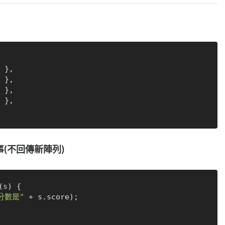
 },

 },

 },

 },

點事(不回傳新陣列)
(
s
) {

分數是"
 + s.
score
);
