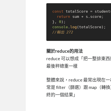
const
 totalScore = student
return
 sum + s.
score
;

}, 
0
console
.
log
//輸出 272
關於reduce的用法
reduce 可以想成「把一整
最後秤總重一樣
整體來說，reduce 最常出現在一串
常是 filter（篩選）跟 map
終的一個結果」