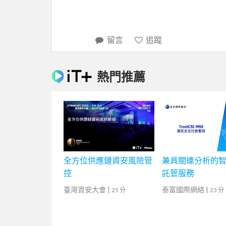
留言
追蹤
熱門推薦
全方位供應鏈資安風險管
兼具關連分析的
控
託管服務
臺灣資安大會
|
泰富國際網絡
|
25 分
23 分