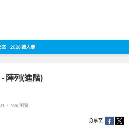
天室
2026 鐵人賽
] - 陣列(進階)
04
‧
988 瀏覽
分享至