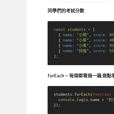
同學們的考試分數
const
students
=
 [

  { 
name:
"小明"
, 
score:
85
  { 
name:
"小華"
, 
score:
40
  { 
name:
"小美"
, 
score:
92
  { 
name:
"阿強"
, 
score:
55
]
;
forEach — 每個都看過一遍,做
students.
forEach
(
function
 
console
.
log
(s.
name
 + 
"的
});
