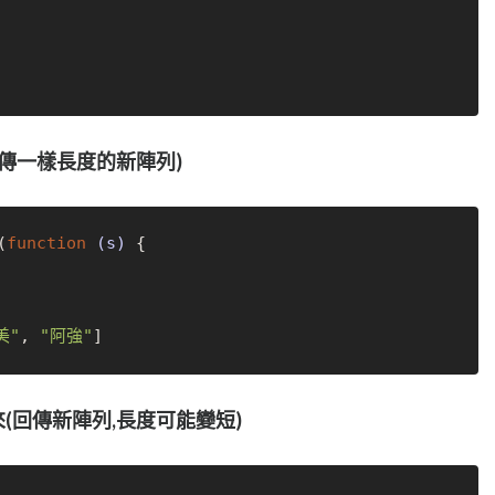
回傳一樣長度的新陣列)
(
function
(s)
 {

美"
, 
"阿強"
留下來(回傳新陣列,長度可能變短)