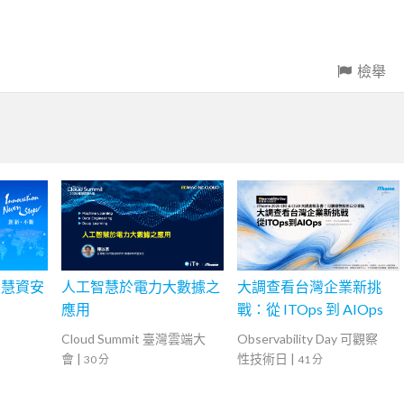
檢舉
智慧資安
人工智慧於電力大數據之
大調查看台灣企業新挑
應用
戰：從 ITOps 到 AIOps
Cloud Summit 臺灣雲端大
Observability Day 可觀察
會
|
性技術日
|
30 分
41 分