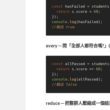
const
 hasFailed = students
return
 s.
score
 < 
60
;

console
.
log
//輸出 true
every — 問「全部人都符合嗎?」(回傳
const
 allPassed = students
return
 s.
score
 >= 
60
;

console
.
log
//輸出 false
reduce — 把整群人壓縮成一個