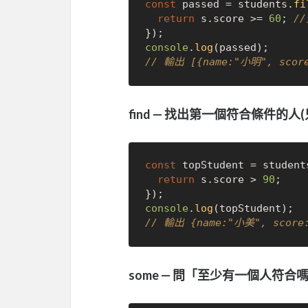
const
 passed = students.
fi
return
 s.
score
 >= 
60
; 
/
console
.
log
// 輸出 [{name:"小明", score
find — 找出第一個符合條件的人
const
 topStudent = student
return
 s.
score
 > 
90
;

console
.
log
// 輸出 {name:"小美", score:
some — 問「至少有一個人符合嗎?」(