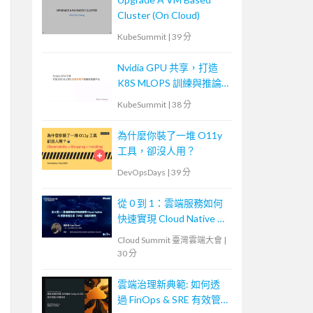
Cluster (On Cloud)
KubeSummit
|
39 分
Nvidia GPU 共享，打造
K8S MLOPS 訓練與推論
平台
KubeSummit
|
38 分
為什麼你裝了一堆 O11y
工具，卻沒人用？
DevOpsDays
|
39 分
從 0 到 1：雲端服務如何
快速實現 Cloud Native AI
檢索增強生成（RAG）功
Cloud Summit 臺灣雲端大會
|
能的應用
30 分
雲端治理新典範: 如何透
過 FinOps & SRE 有效管