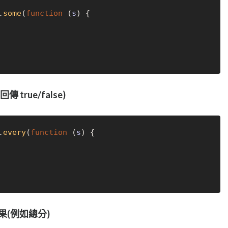
.
some
(
function
 (
s
) {

 true/false)
.
every
(
function
 (
s
) {

結果(例如總分)