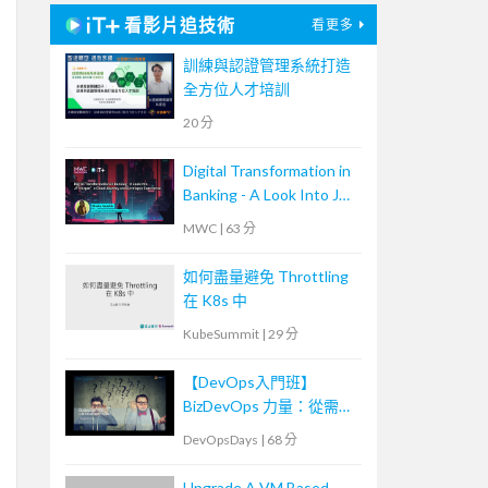
看影片追技術
看更多
訓練與認證管理系統打造
全方位人才培訓
20 分
Digital Transformation in
Banking - A Look Into JP
Morgan’s Cloud Journey
MWC
|
63 分
and Developer
Experience
如何盡量避免 Throttling
在 K8s 中
KubeSummit
|
29 分
【DevOps入門班】
BizDevOps 力量：從需求
轉換到團隊內外溝通
DevOpsDays
|
68 分
Upgrade A VM Based