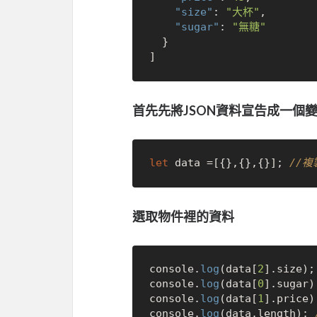
"size"
:
"大杯"
,
"sugar"
:
"無糖"
}
]
首先先將JSON資料宣告成一個
let
 data =[{},{},{}]; 
//複
選取物件裡的資料
console.
log
(data[
2
].size);
console.
log
(data[
0
].sugar)
console.
log
(data[
1
].price)
console.
log
(data.length); 