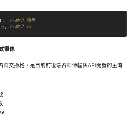
);  
//輸出 蘋果
e); 
//輸出 15
格式很像
字資料交換格，是目前前後端資料傳輸與API開發的主流
號
數
se