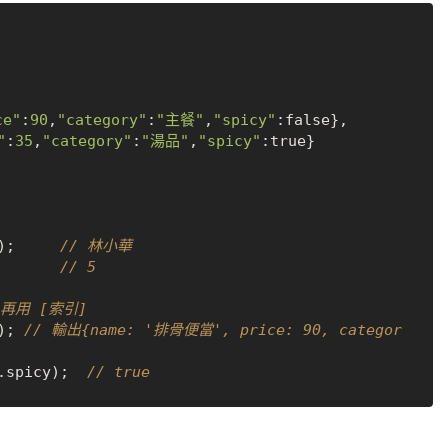
ce"
:
90
,
"category"
:
"主餐"
,
"spicy"
:
false
},

"
:
35
,
"category"
:
"湯品"
,
"spicy"
:
true
}

);     
// 林小華
       
// 5
s 再用 [索引]
); 
// 輸出{name: '排骨便當', price: 90, categor
.
spicy
);  
// true