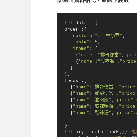
let
 data = {

order :{

"customer"
: 
"林小華"
,

"table"
: 
5
,

"items"
: [

    {
"name"
:
"排骨便當"
,
"pri
    {
"name"
:
"酸辣湯"
,
"price
  ]

},

foods :[

  {
"name"
:
"排骨便當"
,
"price
  {
"name"
:
"雞腿便當"
,
"price
  {
"name"
:
"滷肉飯"
,
"price"
:
  {
"name"
:
"麻辣鴨血"
,
"price
  {
"name"
:
"酸辣湯"
,
"price"
:
]

let
 ary = data.
foods
;
// 