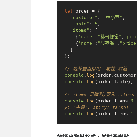
let
 order = {

"customer"
: 
"林小華"
,

"table"
: 
5
,

"items"
: [

    {
"name"
:
"排骨便當"
,
"pri
    {
"name"
:
"酸辣湯"
,
"price
  ]

};

// 最外層直接用 .屬性 取值
console
.
log
(order.
customer
console
.
log
(order.
table
); 
// items 是陣列,要先 .item
console
.
log
(order.
items
[
0
]
y: '主餐', spicy: false}
console
.
log
(order.
items
[
1
]
篩選出資料格式，並賦予變數