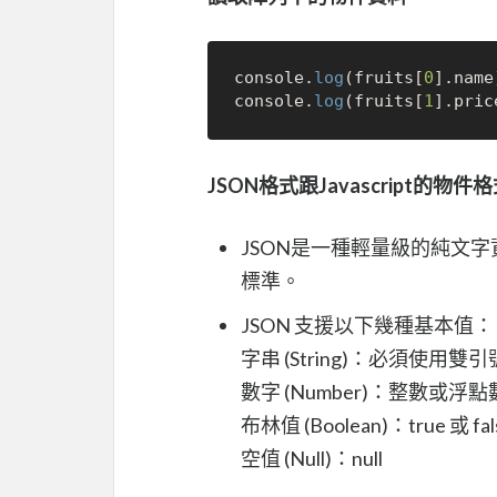
console.
log
(fruits[
0
].name
console.
log
(fruits[
1
].pric
JSON格式跟Javascript的物件
JSON是一種輕量級的純文
標準。
JSON 支援以下幾種基本值：
字串 (String)：必須使用雙引
數字 (Number)：整數或浮點
布林值 (Boolean)：true 或 fal
空值 (Null)：null