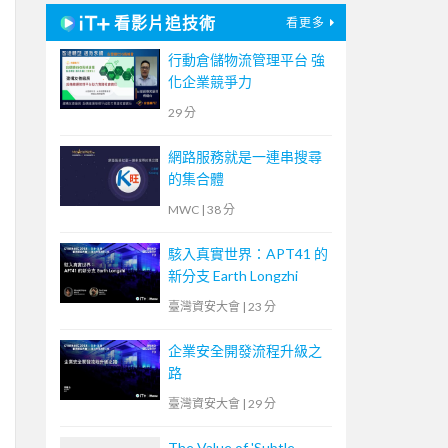
看影片追技術
看更多
行動倉儲物流管理平台 強
化企業競爭力
29 分
網路服務就是一連串搜尋
的集合體
MWC
|
38 分
駭入真實世界：APT41 的
新分支 Earth Longzhi
臺灣資安大會
|
23 分
企業安全開發流程升級之
路
臺灣資安大會
|
29 分
The Value of 'Subtle