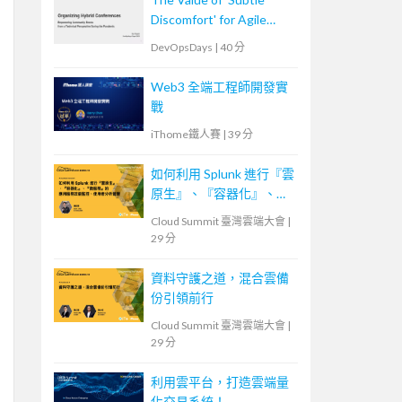
Discomfort' for Agile
Team
DevOpsDays
|
40 分
Web3 全端工程師開發實
戰
iThome鐵人賽
|
39 分
如何利用 Splunk 進行『雲
原生』、『容器化』、
『微服務』的應用服務效
Cloud Summit 臺灣雲端大會
|
能監控、使用者分析管理
29 分
資料守護之道，混合雲備
份引領前行
Cloud Summit 臺灣雲端大會
|
29 分
利用雲平台，打造雲端量
化交易系統！