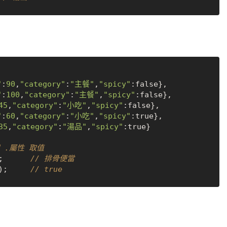
"
:
90
,
"category"
:
"主餐"
,
"spicy"
:
false
},

"
:
100
,
"category"
:
"主餐"
,
"spicy"
:
false
},

45
,
"category"
:
"小吃"
,
"spicy"
:
false
},

"
:
60
,
"category"
:
"小吃"
,
"spicy"
:
true
},

35
,
"category"
:
"湯品"
,
"spicy"
:
true
}

 .屬性 取值
;      
// 排骨便當
);     
// true