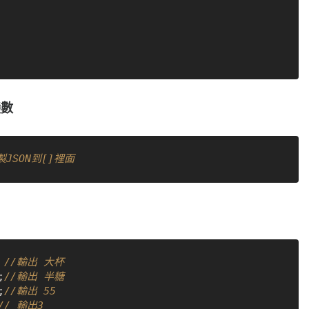
變數
製JSON到[]裡面
 
//輸出 大杯
;
//輸出 半糖
;
//輸出 55
// 輸出3