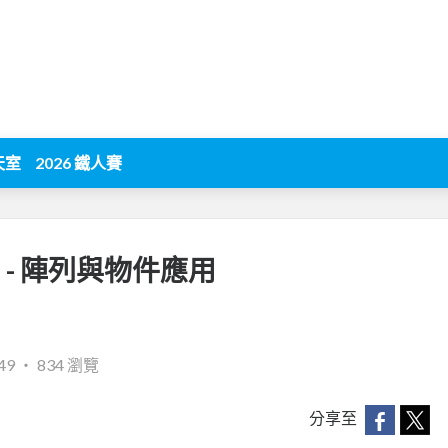
天室
2026 鐵人賽
記] - 陣列與物件應用
49
‧
834 瀏覽
分享至