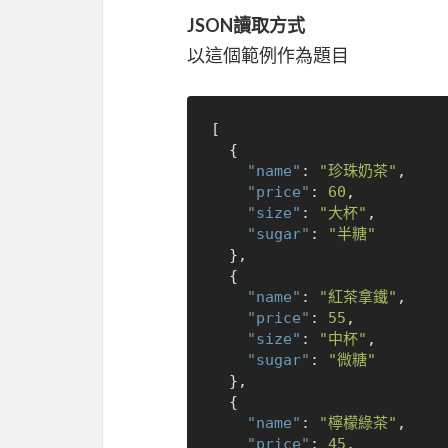
JSON讀取方式
以這個範例作為題目
[
{
"name"
:
"珍珠奶茶"
,
"price"
:
60
,
"size"
:
"大杯"
,
"sugar"
:
"半糖"
}
,
{
"name"
:
"紅茶拿鐵"
,
"price"
:
55
,
"size"
:
"中杯"
,
"sugar"
:
"微糖"
}
,
{
"name"
:
"檸檬綠茶"
,
"price"
:
45
,