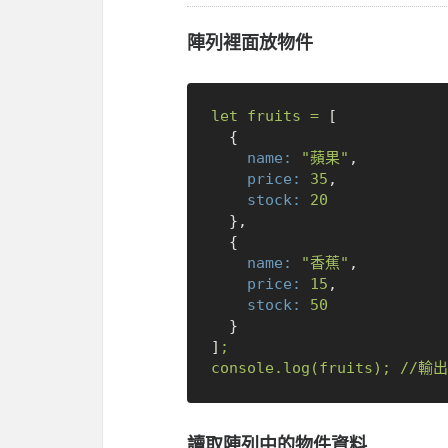
陣列裡面放物件
let
fruits
=
 [

  {

name:
"蘋果"
,

price:
35
,

stock:
20
  },

  {

name:
"香蕉"
,

price:
15
,

stock:
50
  }

]
;
console.log(fruits);
//輸出
讀取陣列中的物件資料