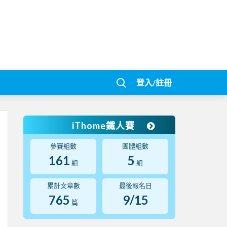
登入/註冊
iThome鐵人賽
參賽組數
團體組數
161
5
組
組
累計文章數
最後報名日
765
9/15
篇