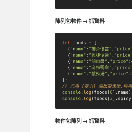
陣列包物件 → 抓資料
let
 foods = [

  {
"name"
:
"排骨便當"
,
"price
  {
"name"
:
"雞腿便當"
,
"price
  {
"name"
:
"滷肉飯"
,
"price"
:
  {
"name"
:
"麻辣鴨血"
,
"price
  {
"name"
:
"酸辣湯"
,
"price"
:
// 先用 [索引] 選出第幾筆,再用
console
.
log
(foods[
0
].
name
)
console
.
log
(foods[
3
].
spicy
物件包陣列 → 抓資料