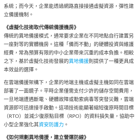
系統；而今天，企業能透過網路直接接通虛擬資源，彈性建
立備援機制。
《虛擬化技術取代傳統備援機房》
傳統的異地備援模式，通常要求企業在不同地點自行建置另
一座對等的實體機房。這種「備而不動」的硬體投資與維護
經費，常為預算有限的中小企業帶來沉重的成本負擔。相較
之下，基於虛擬化技術發展的
異地備援
則提供了一種更具成
本效益的選擇。
在雲端備援架構下，企業的地端主機或虛擬主機如同在雲端
部署了一面鏡子。平時企業僅需支付少許的儲存空間費用，
一旦地端遭遇斷電、硬體故障或勒索病毒等突發災難，雲端
資源即可迅速接手啟動。這項技術能顯著縮短復原時間目標
（RTO）並減少復原點目標（RPO）的資料損失量，協助中
小型企業強化其
資安防護力
。
《如何規劃異地備援，建立營運防線》