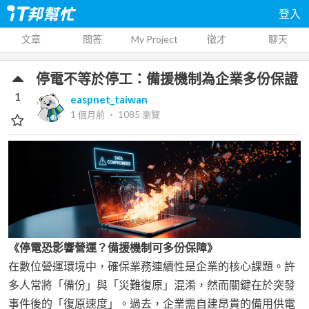
登入
文章
問答
My Project
徵才
聊天
停電不等於停工：備援機制為企業多份保證
1
easpnet_taiwan
1 個月前
‧
1085
瀏覽
《停電恐影響營運？備援機制可多份保障》
在數位營運環境中，確保業務連續性是企業的核心課題。許
多人常將「備份」與「災難復原」混淆，然而關鍵在於突發
事件後的「復原速度」。過去，企業需自建昂貴的備用供電