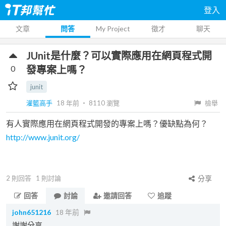
登入
文章
問答
My Project
徵才
聊天
JUnit是什麼？可以實際應用在網頁程式開
0
發專案上嗎？
junit
灌籃高手
18 年前
‧
8110
瀏覽
檢舉
有人實際應用在網頁程式開發的專案上嗎？優缺點為何？
http://www.junit.org/
2
則回答
1
則討論
分享
回答
討論
邀請回答
追蹤
john651216
18 年前
謝謝分享