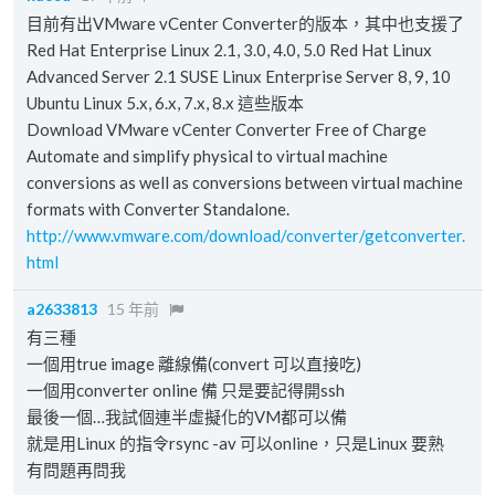
目前有出VMware vCenter Converter的版本，其中也支援了
Red Hat Enterprise Linux 2.1, 3.0, 4.0, 5.0 Red Hat Linux
Advanced Server 2.1 SUSE Linux Enterprise Server 8, 9, 10
Ubuntu Linux 5.x, 6.x, 7.x, 8.x 這些版本
Download VMware vCenter Converter Free of Charge
Automate and simplify physical to virtual machine
conversions as well as conversions between virtual machine
formats with Converter Standalone.
http://www.vmware.com/download/converter/getconverter.
html
a2633813
15 年前
有三種
一個用true image 離線備(convert 可以直接吃)
一個用converter online 備 只是要記得開ssh
最後一個…我試個連半虛擬化的VM都可以備
就是用Linux 的指令rsync -av 可以online，只是Linux 要熟
有問題再問我