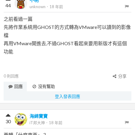
不明
44
unknown
．
18 年前
之前看過一篇
先將作業系統用GHOST的方式轉為VMware可以讀到的影像
檔
再用VMware開進去,不過GHOST看起來要用新版才有這個
功能
0
則回應
分享
回應
沒有幫助
登入發表回應
海綿寶寶
30
iT邦大神
．
18 年前
要轉「什麼東西」？