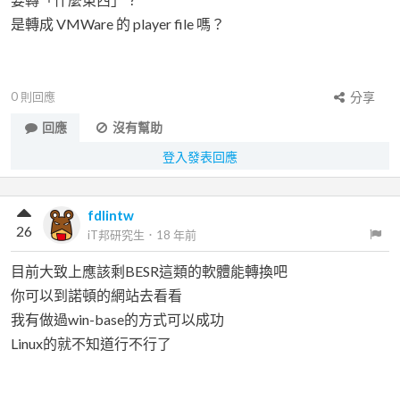
是轉成 VMWare 的 player file 嗎？
0
則回應
分享
回應
沒有幫助
登入發表回應
fdlintw
26
iT邦研究生
．
18 年前
目前大致上應該剩BESR這類的軟體能轉換吧
你可以到諾頓的網站去看看
我有做過win-base的方式可以成功
Linux的就不知道行不行了