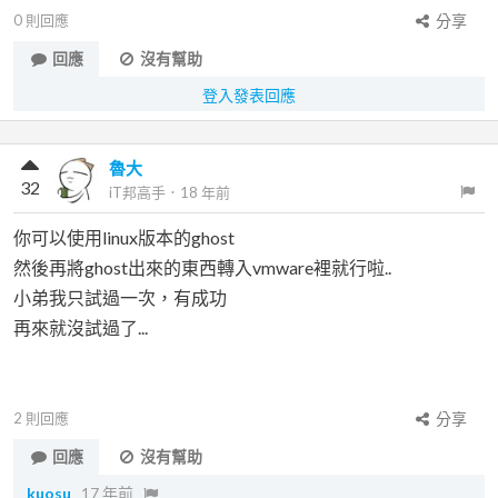
0
則回應
分享
回應
沒有幫助
登入發表回應
魯大
32
iT邦高手
．
18 年前
你可以使用linux版本的ghost
然後再將ghost出來的東西轉入vmware裡就行啦..
小弟我只試過一次，有成功
再來就沒試過了...
2
則回應
分享
回應
沒有幫助
kuosu
17 年前