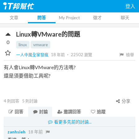
登入
文章
問答
My Project
徵才
聊天
Linux轉VMware的問題
0
linux
vmware
一人中風全家發瘋
18 年前
‧
22502
瀏覽
檢舉
有人會Linux轉VMware的方法嗎?
還是須要借助工具呢?
4
則回答
5
則討論
分享
回答
討論
邀請回答
追蹤
看更多先前的討論...
zanhsieh
18 年前