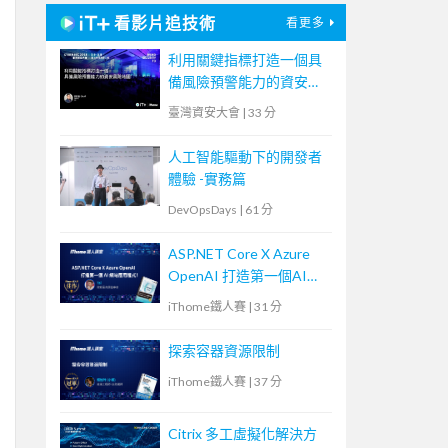
看影片追技術
看更多
利用關鍵指標打造一個具
備風險預警能力的資安風
險地圖
臺灣資安大會
|
33 分
人工智能驅動下的開發者
體驗 -實務篇
DevOpsDays
|
61 分
ASP.NET Core X Azure
OpenAI 打造第一個AI網
站應用程式！
iThome鐵人賽
|
31 分
探索容器資源限制
iThome鐵人賽
|
37 分
Citrix 多工虛擬化解決方