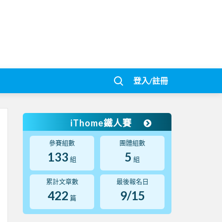
登入/註冊
iThome鐵人賽
參賽組數
團體組數
133
5
組
組
累計文章數
最後報名日
422
9/15
篇