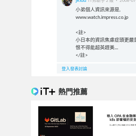
iT邦新手 2 級 ‧
2008-07
小弟個人資訊來源是,
www.watch.impress.co.jp
<註>
小日本的資訊焦慮症頭更嚴重
恨不得能超英趕美....
</註>
登入發表討論
熱門推薦