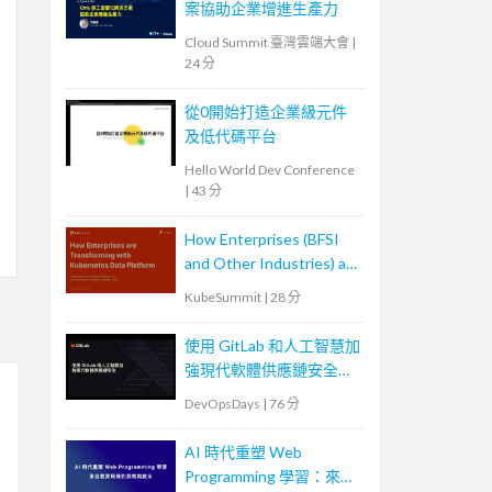
案協助企業增進生產力
Cloud Summit 臺灣雲端大會
|
24 分
從0開始打造企業級元件
及低代碼平台
Hello World Dev Conference
|
43 分
How Enterprises (BFSI
and Other Industries) are
Transforming with
KubeSummit
|
28 分
Kubernetes Data
Platforms
使用 GitLab 和人工智慧加
強現代軟體供應鏈安全
Securing the Modern
DevOpsDays
|
76 分
Software Supply Chain
with GitLab and AI
AI 時代重塑 Web
Programming 學習：來自