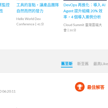
融業監控
工具的盲點，讓產品團隊
DevOps 再進化：導入 AI
全性
自然而然的發力
Agent 提升組織 20% 效
率，4 個導入案例分析
Hello World Dev
Conference
|
41 分
Cloud Summit 臺灣雲端大
會
|
30 分
舊至新
新至舊
最高Lik
最佳解答
0 06:20:11