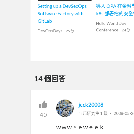
Setting up a DevSecOps
導入 OPA 在金
Software Factory with
k8s 部署檔的安
GitLab
Hello World Dev
Conference
|
24 分
DevOpsDays
|
25 分
14 個回答
jcck20008
iT邦研究生 1 級 ‧
2008-05-2
40
ｗｗｗ。ｅｗｅｅｋ