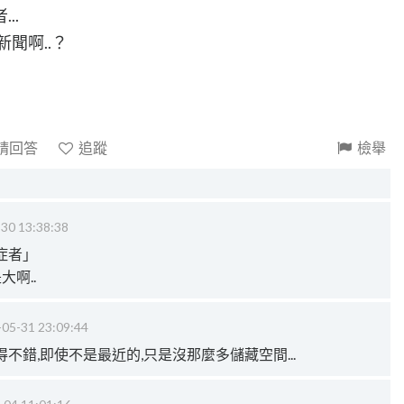
..
聞啊..？
請回答
追蹤
檢舉
30 13:38:38
症者」
啊..
05-31 23:09:44
不錯,即使不是最近的,只是沒那麼多儲藏空間...