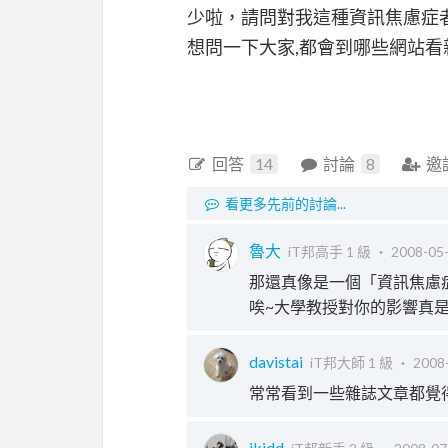
少啦，請問對我這種資訊焦慮症者.
想問一下大家,都會到哪些網站看新
回答
14
討論
8
邀
看更多先前的討論...
魯大
iT邦高手 1 級 ‧
2008-05-
那還真像是一個「資訊焦慮
唉~大學教授對你的影響真是大
davistai
iT邦大師 1 級 ‧
2008-
常常看到一些雜誌文章都覺得
jkidd