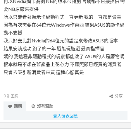
再以Nvidia顯卡為例 NB的版本很特別 官網都不直接提供 需
要NB原廠來提供
所以只能看著顯示卡驅動程式一直更新 我的一直都是骨董
因為有次需要在64位元Windows作東西 結果ASUS的顯卡驅
動不支援
我只好去比對Nvidia的64位元的設定來修改ASUS的版本
結果安裝成功 跑了約一年 還能玩遊戲 最高指揮官
媽的 我這種非驅動程式的玩家都能改了 ASUS的人是廢物嗎
根本就是不想在舊產品上花心力 不願照顧已經買的消費者
只會去吸引新消費者來買 這種心態真是
0
則回應
分享
回應
沒有幫助
登入發表回應