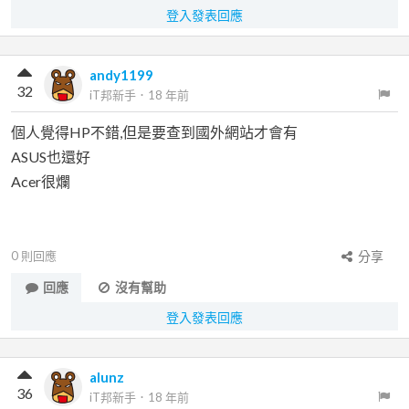
登入發表回應
andy1199
32
iT邦新手
．
18 年前
個人覺得HP不錯,但是要查到國外網站才會有
ASUS也還好
Acer很爛
0
則回應
分享
回應
沒有幫助
登入發表回應
alunz
36
iT邦新手
．
18 年前