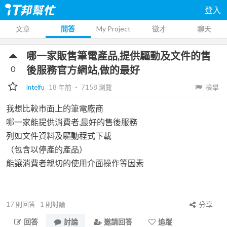
登入
文章
問答
My Project
徵才
聊天
哪一家販售筆電產品,提供驅動及文件的售
0
後服務官方網站,做的最好
intelfu
18 年前
‧
7158
瀏覽
檢舉
我想比較市面上的筆電廠商
哪一家能提供消費者,最好的售後服務
列如文件資料及驅動程式下載
（包含以停產的產品）
能讓消費者親切的使用介面操作等因素
17
則回答
1
則討論
分享
回答
討論
邀請回答
追蹤