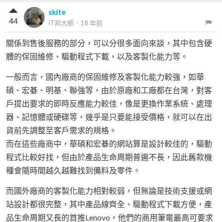
skite
44
iT邦大師
．
18 年前
關係到售後服務的部分，可以分很多面向來談，其中包含硬
體的保固維修、驅動程式下載，以及客製化能力等。
一般而言，國內廠商的保固維修及客製化能力較強，如華
碩、宏碁、明基、聯強等，由於原廠和工廠都在台灣，對客
戶提出要求的即時反應能力較佳，像是更換作業系統、處理
器、記憶體或硬碟等，幾乎是只要能接受價格，就可以在出
貨前先調整至客戶需求的規格。
而在這些廠商中，華碩和宏碁的網站算是設計較佳的，驅動
程式比較好找，但由於產品生命周期普遍不長，因此舊款機
種會隨時間越久越難找到備料及零件。
而國外廠商的客製化能力相對較弱，但無論是技術支援或網
站設計都很完整，其中產品線齊全、驅動程式下載方便，產
品生命周期又長的首推Lenovo，他們的商用筆電最高可要求