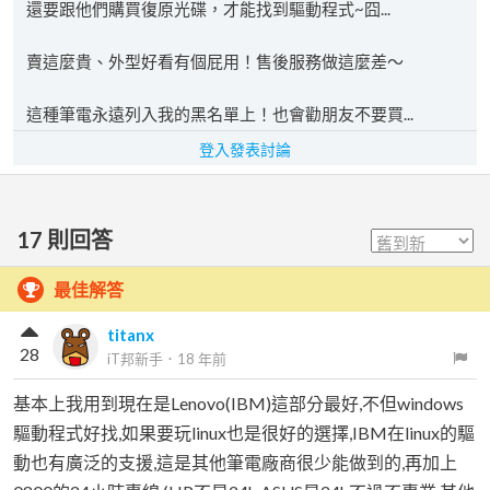
還要跟他們購買復原光碟，才能找到驅動程式~囧...
賣這麼貴、外型好看有個屁用！售後服務做這麼差～
這種筆電永遠列入我的黑名單上！也會勸朋友不要買...
登入發表討論
17
則回答
最佳解答
titanx
28
iT邦新手
．
18 年前
基本上我用到現在是Lenovo(IBM)這部分最好,不但windows
驅動程式好找,如果要玩linux也是很好的選擇,IBM在linux的驅
動也有廣泛的支援,這是其他筆電廠商很少能做到的,再加上