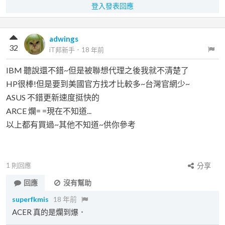
登入發表回應
adwings
32
iT邦新手
．
18 年前
IBM 聽說還不錯~但是被聯想代理之後我就不清楚了
HP很棒!但是要到美國官方找才比較多~台灣官網少~
ASUS 不錯更新速度挺快的
ARCE 爛= =現在不知道...
以上都有買過~其他不知道~供你參考
1
則回應
分享
回應
沒有幫助
superfkmis
18 年前
ACER 真的是爛到爆．