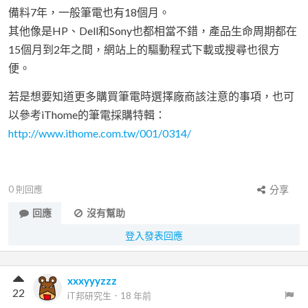
備料7年，一般筆電也有18個月。
其他像是HP、Dell和Sony也都相當不錯，產品生命周期都在
15個月到2年之間，網站上的驅動程式下載或搜尋也很方
便。
若是想要知道更多購買筆電時選擇廠商該注意的事項，也可
以參考iThome的筆電採購特輯：
http://www.ithome.com.tw/001/0314/
0
則回應
分享
回應
沒有幫助
登入發表回應
xxxyyyzzz
22
iT邦研究生
．
18 年前