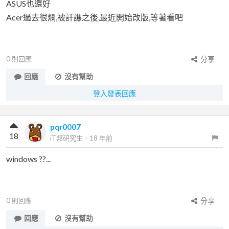
ASUS也還好
Acer過去很爛,被訐譙之後,最近開始改版,等著看吧
0
則回應
分享
回應
沒有幫助
登入發表回應
pqr0007
18
iT邦研究生
．
18 年前
windows ??...
0
則回應
分享
回應
沒有幫助