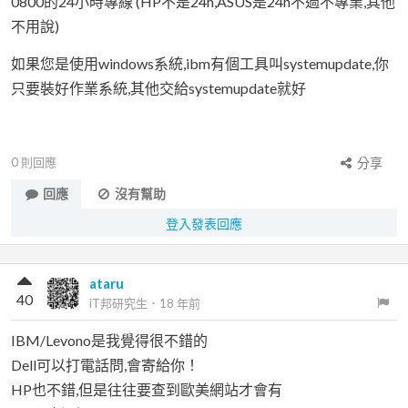
0800的24小時專線 (HP不是24h,ASUS是24h不過不專業,其他
不用說)
如果您是使用windows系統,ibm有個工具叫systemupdate,你
只要裝好作業系統,其他交給systemupdate就好
0
則回應
分享
回應
沒有幫助
登入發表回應
ataru
40
iT邦研究生
．
18 年前
IBM/Levono是我覺得很不錯的
Dell可以打電話問,會寄給你！
HP也不錯,但是往往要查到歐美網站才會有