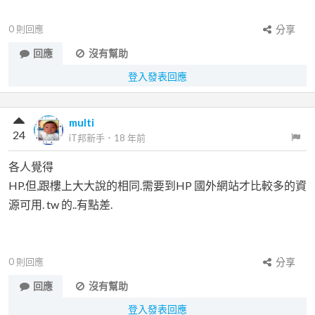
0
則回應
分享
回應
沒有幫助
登入發表回應
multi
24
iT邦新手
．
18 年前
各人覺得
HP.但,跟樓上大大說的相同.需要到HP 國外網站才比較多的資
源可用. tw 的..有點差.
0
則回應
分享
回應
沒有幫助
登入發表回應