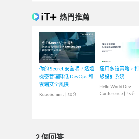
熱門推薦
你的 Secret 安全嗎？透過
運用多維策略，
機密管理降低 DevOps 和
級設計系統
雲端安全風險
Hello World Dev
Conference
|
46 分
KubeSummit
|
30 分
2 個回答