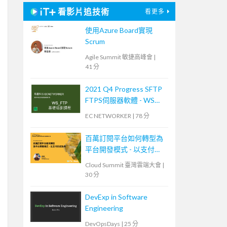
看影片追技術
看更多
使用Azure Board實現
Scrum
Agile Summit 敏捷高峰會
|
41 分
2021 Q4 Progress SFTP
FTPS伺服器軟體 - WS
FTP 技術培訓課程 (2)
EC NETWORKER
|
78 分
百萬訂閱平台如何轉型為
平台開發模式 - 以支付系
統為例
Cloud Summit 臺灣雲端大會
|
30 分
DevExp in Software
Engineering
DevOpsDays
|
25 分