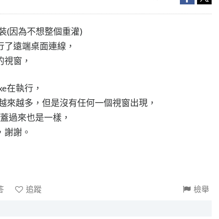
裝(因為不想整個重灌)
行了遠端桌面連線，
的視窗，
xe在執行，
xe會越來越多，但是沒有任何一個視窗出現，
.exe蓋過來也是一樣，
，謝謝。
答
追蹤
檢舉