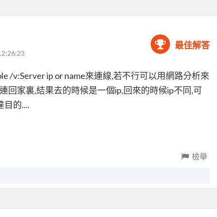
最佳解答
12:26:23
e /v:Server ip or name來連線,若不行可以用網路分析來
連回家裏,結果去的時候是一個ip,回來的時候ip不同,可
....
檢舉