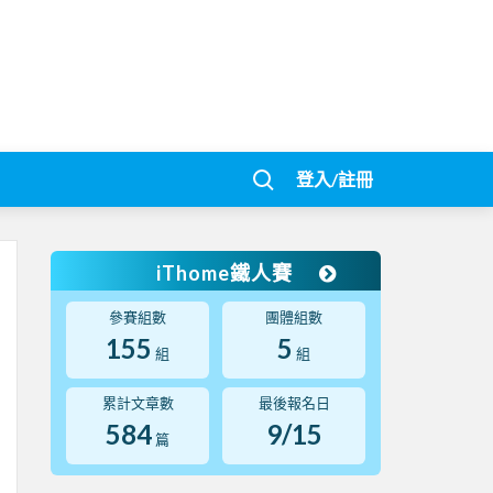
登入/註冊
iThome鐵人賽
參賽組數
團體組數
155
5
組
組
累計文章數
最後報名日
584
9/15
篇