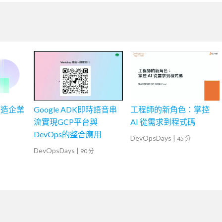
打造企業
Google ADK即時語音串
工程師的新角色：掌控
流實現GCP平台與
AI 從需求到程式碼
DevOps的整合應用
DevOpsDays
|
45 分
DevOpsDays
|
90 分