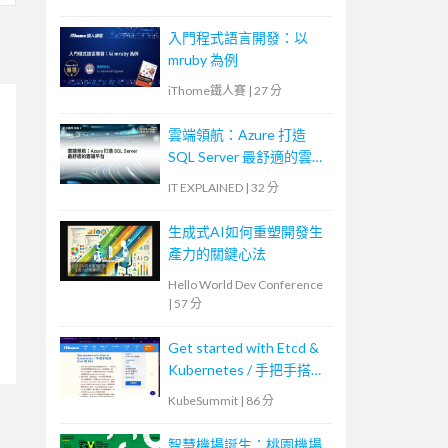
入門程式語言開發：以
mruby 為例
iThome鐵人賽
|
27 分
雲端領航：Azure 打造
SQL Server 最舒適的雲端
平台
IT EXPLAINED
|
32 分
生成式AI如何重塑開發生
產力的關鍵心法
Hello World Dev Conference
|
57 分
Get started with Etcd &
Kubernetes / 手把手搭建
Etcd 與 K8s
KubeSummit
|
86 分
智慧機場誕生：桃園機場