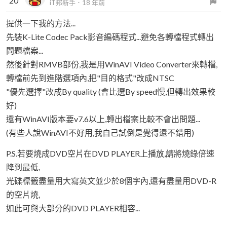
20
iT邦新手
．
18 年前
提供一下我的方法...
先裝K-Lite Codec Pack影音編碼程式...避免各轉檔程式轉出
問題檔案...
然後針對RMVB部份,我是用WinAVI Video Converter來轉檔,
轉檔前先到進階選項內,把"目的格式"改成NTSC
"優先選擇"改成By quality (會比選By speed慢,但轉出效果較
好)
還有WinAVI版本要v7.6以上,轉出檔案比較不會出問題...
(有些人說WinAVI不好用,我自己試倒是覺得還不錯用)
P.S.若要燒成DVD空片在DVD PLAYER上播放,請將燒錄倍速
降到最低,
光碟標籤盡量用大寫英文並少於8個字內,還有盡量用DVD-R
的空片燒,
如此可與大部分的DVD PLAYER相容...