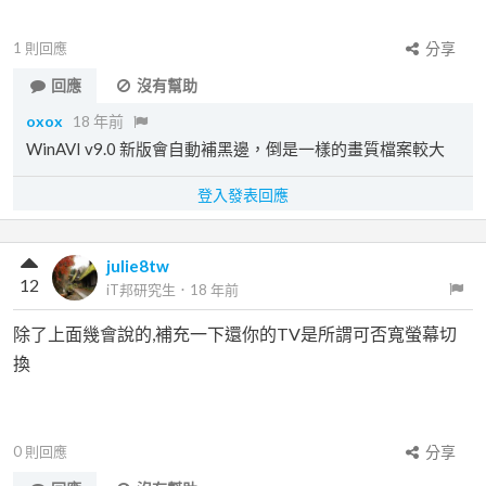
1
則回應
分享
回應
沒有幫助
oxox
18 年前
WinAVI v9.0 新版會自動補黑邊，倒是一樣的畫質檔案較大
登入發表回應
julie8tw
12
iT邦研究生
．
18 年前
除了上面幾會說的,補充一下還你的TV是所謂可否寬螢幕切
換
0
則回應
分享