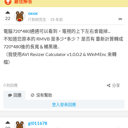
最佳解答
oxox
22
iT邦研究生
．
18 年前
電腦720*480通通可以看到，電視的上下左右會裁掉...
不知道您原本的 RMVB 是多少*多少？ 是否有 重新計算轉成
720*480後的長寬＆補黑邊..
（我使用AVI Resizer Calculator v1.0.0.2 & WinMEnc 來轉
檔）
0
則回應
分享
回應
沒有幫助
登入發表回應
gl011678