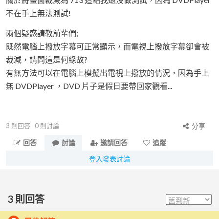
不在手上無法測試!
兩個疑惑請教前輩們;
既然電腦上撥放字幕可正常顯示，而電視上撥放字幕卻會被
裁減，請問這是何緣故?
有無方法可以在電腦上模擬出電視上撥放的情況，因為手上
無 DVDPlayer ，DVD 片子是假日要帶回家觀看...
3
則回答
0
則討論
分享
回答
討論
邀請回答
追蹤
登入發表討論
3
則回答