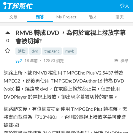
登入
文章
問答
My Project
徵才
聊天
RMVB 轉成 DVD ，為何於電視上撥放字幕
0
會被切掉?
轉檔
dvd
tmpgenc
rmvb
gg2
18 年前
‧
12893
瀏覽
檢舉
網路上所下載 RMVB 檔使用 TMPGEnc Plus V2.5437 轉為
MPEG2 ，然後再使用 TMPGEncDVDAuthor16 轉為 DVD
(vob) 檔，燒路成 dvd ，在電腦上撥放都正常，但是使用
DVDPlayer 於電視上撥放，卻出現字幕被切掉的問題。
網路爬文後，有位網友提到使用 TMPGEnc Plus 轉檔時，需
將畫面裁減為『713*480』，否則於電視上撥放字幕可能會
被裁掉!
關於將畫面裁減為 713 這點我還沒做測試，因為 DVDPlayer