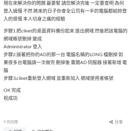
現在來解決你的問題 最要緊 請您解決完後 一定要查明 為何
登入過慢 不然 將來的日子你會全公司有一半的電腦都給妳登
入的很慢 本人切身之痛的經驗
步驟1.把clinet的桌面資料備份起來 退出網域 然後把該電腦的
網域帳號刪掉 變成
Administrator 登入
步驟2.接著把你的AD的那一台 電腦名稱的LONG 檔刪掉 如
果很多台電腦請一次做完 刪掉後 重開AD 伺服器 接著新增 電
腦
步驟3.clinet重新登入網域 並重新加入 網域使用者帳號
OK 完成
祝成功
4
則回應
分享