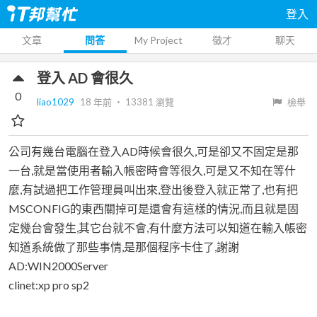
登入
文章
問答
My Project
徵才
聊天
登入 AD 會很久
0
liao1029
18 年前
‧
13381
瀏覽
檢舉
公司有幾台電腦在登入AD時候會很久,可是卻又不固定是那
一台,就是當使用者輸入帳密時會等很久,可是又不知在等什
麼,有試過把工作管理員叫出來,登出後登入就正常了,也有把
MSCONFIG的東西關掉可是還會有這樣的情況,而且就是固
定幾台會發生,其它台就不會,有什麼方法可以知道在輸入帳密
知道系統做了那些事情,是那個程序卡住了,謝謝
AD:WIN2000Server
clinet:xp pro sp2