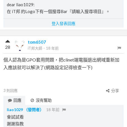
dear liao1029:
在 iT邦 的Logo下有一個搜尋Bar『請輸入搜尋項目』。
登入發表回應
tom6507
28
iT邦大師
．
18 年前
個人認為是GPO套用問題，把clinet端電腦退出網域重新加
入應該就可以解決了(網路設定記得檢查一下)
3
則回應
分享
回應
沒有幫助
liao1029
（發問者）
18 年前
會試試看
謝謝指教