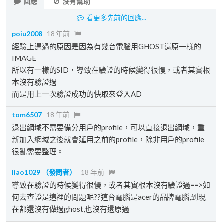
回應
沒有幫助
看更多先前的回應...
poiu2008
18 年前
經驗上遇過的原因是因為有幾台電腦用GHOST還原一樣的
IMAGE
所以有一樣的SID，導致在驗證的時候變得很慢，或者其實根
本沒有驗證過
而是用上一次驗證成功的快取來登入AD
tom6507
18 年前
退出網域不需要備分用戶的profile，可以直接退出網域，重
新加入網域之後就會延用之前的profile，除非用戶的profile
很亂需要整理。
liao1029
（發問者）
18 年前
導致在驗證的時候變得很慢，或者其實根本沒有驗證過==>如
何去查證是這裡的問題呢??這台電腦是acer的品牌電腦,到現
在都還沒有做過ghost,也沒有還原過