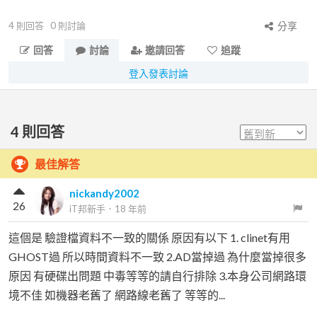
4
則回答
0
則討論
分享
回答
討論
邀請回答
追蹤
登入發表討論
4
則回答
最佳解答
nickandy2002
26
iT邦新手
．
18 年前
這個是 驗證檔資料不一致的關係 原因有以下 1. clinet有用
GHOST過 所以時間資料不一致 2.AD當掉過 為什麼當掉很多
原因 有硬碟出問題 中毒等等的請自行排除 3.本身公司網路環
境不佳 如機器老舊了 網路線老舊了 等等的...