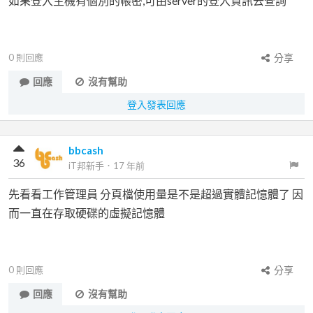
如果登入主機有個別的帳密,可由server的登入資訊去查詢
0
則回應
分享
回應
沒有幫助
登入發表回應
bbcash
36
iT邦新手
．
17 年前
先看看工作管理員 分頁檔使用量是不是超過實體記憶體了 因
而一直在存取硬碟的虛擬記憶體
0
則回應
分享
回應
沒有幫助