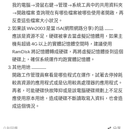
我的電腦→滑鼠右鍵→管理→系統工具中的共用資料夾
→開啟檔案 查詢現在有哪些檔案被哪些使用者開啟，再
反查這些檔案大小狀況。
如果該 Win2003 是當 ISA(網際網路分享) 的話 ..........
應該是資源不足，硬碟被拿去當虛擬記憶體用，如果主
機有超過 4G 以上的實體記憶體空間時，建議使用
RamDisk 將記憶體轉成硬碟，再將虛擬記憶體掛到這個
硬碟上，確保系統運作均跑實體記憶體。
其他用途 .................
開啟工作管理員察看是哪些程式在運作，試著去停掉耗
較高資源的應用程式或是佔用較高處理器的應用程式。
再者，可能硬碟快故障抑或是該電腦硬碟規劃上不足反
應使用原本用途，造成硬碟不斷讀取寫入資料，也會造
成這個情況。
0
則回應
分享