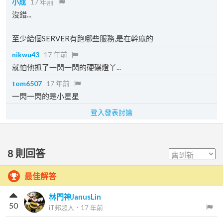
小成
17 年前
沒錯...
至少給個SERVER有跑哪些服務,是在幹麻的
nikwu43
17 年前
就怕他抓了一閃一閃的硬碟燈丫...
tom6507
17 年前
一閃一閃的是小星星
登入發表討論
8
則回答
最佳解答
林門神JanusLin
50
iT邦超人
．
17 年前