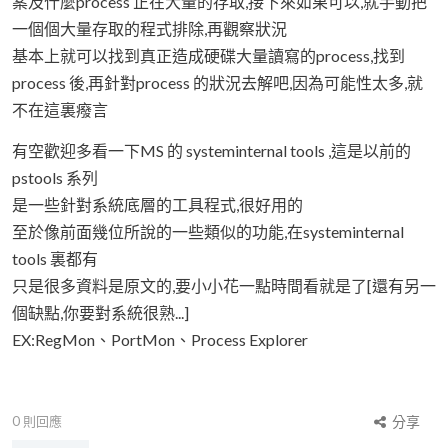
案及什麼process 正在大量的存取,接下來如果可以,就手動把
一個個大量存取的程式排除,再觀察狀況
基本上就可以找到真正造成硬碟大量讀寫的process,找到
process 後,再針對process 的狀況去解吧,因為可能性太多,就
不在這裏癈言
有空歡迎多看一下MS 的 systeminternal tools ,這是以前的
pstools 系列
是一些針對系統底層的工具程式,很好用的
至於像前面幾位所說的一些類似的功能,在systeminternal
tools 裏都有
只是很多資料是原文的,要小小花一點時間看就是了[還有另一
個缺點,你要對系統很熟...]
EX:RegMon、PortMon、Process Explorer
0
則回應
分享