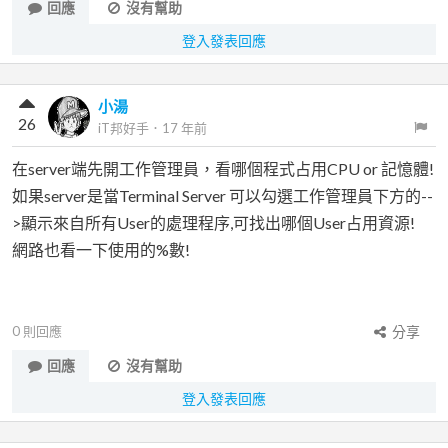
回應
沒有幫助
登入發表回應
小湯
26
iT邦好手
．
17 年前
在server端先開工作管理員，看哪個程式占用CPU or 記憶體!
如果server是當Terminal Server 可以勾選工作管理員下方的--
>顯示來自所有User的處理程序,可找出哪個User占用資源!
網路也看一下使用的%數!
0
則回應
分享
回應
沒有幫助
登入發表回應