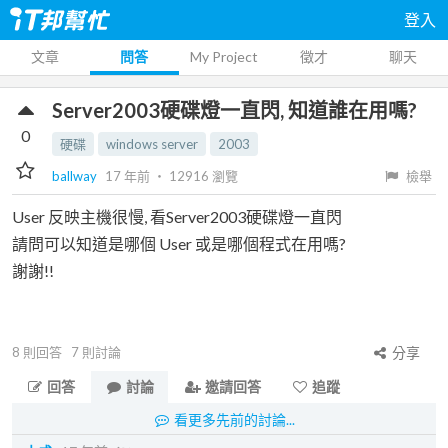
登入
文章
問答
My Project
徵才
聊天
Server2003硬碟燈一直閃, 知道誰在用嗎?
0
硬碟
windows server
2003
ballway
17 年前
‧
12916
瀏覽
檢舉
User 反映主機很慢, 看Server2003硬碟燈一直閃
請問可以知道是哪個 User 或是哪個程式在用嗎?
謝謝!!
8
則回答
7
則討論
分享
回答
討論
邀請回答
追蹤
看更多先前的討論...