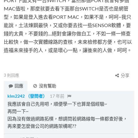
PORT下面又有一台SWITCH，當然那個PORT就會有多個
MAC值啦，那麼就要去看下面那台SWITCH是否也是網管
型，如果是登入進去看PORT MAC，如果不是，呵呵~我只
能說，土法煉鋼最快，又或你要去找一些SENSOR軟體，要
錢的太貴，不要錢的....絕對會讓你做白工，不如一條一條查
比較快，做一次實體線路的查核，未來檢修都方便，也可以
造福未來接手的人，或是壞心一點，讓後來的人做，呵呵。
3
則回應
分享
回應
沒有幫助
klm2242
（發問者）
17 年前
我應該會自己先用吧，順便學一下也算是個經驗~
再問一下~
因為沒有做過網路拓樸，想請問若網路線每一條都查好後，
再來要怎麼做公司的網路架構呢??