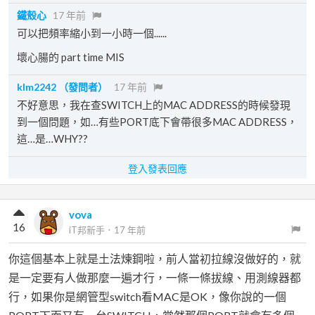
鐵殼心
17 年前
可以把頻率縮小到一小時一個......
壞心腸的 part time MIS
klm2242
（發問者）
17 年前
不好意思，我在查SWITCH上的MAC ADDRESS的時候發現
到一個問題，如…有些PORT底下會帶很多MAC ADDRESS，
這…是…WHY??
登入發表回應
vova
16
iT邦新手
．
17 年前
你這個基本上就是土法煉鋼啦，前人當初拉線沒做好的，就
是一定要有人做那麼一遍才行，一條一條拔線、用測線器都
行，如果你是網管型switch看MAC是OK，像你說的一個