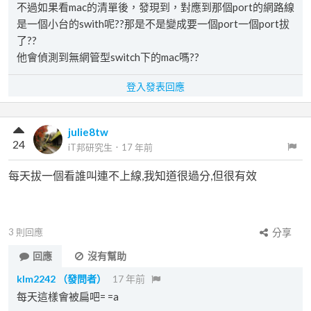
不過如果看mac的清單後，發現到，對應到那個port的網路線
是一個小台的swith呢??那是不是變成要一個port一個port拔
了??
他會偵測到無網管型switch下的mac嗎??
登入發表回應
julie8tw
24
iT邦研究生
．
17 年前
每天拔一個看誰叫連不上線,我知道很過分,但很有效
3
則回應
分享
回應
沒有幫助
klm2242
（發問者）
17 年前
每天這樣會被扁吧= =a