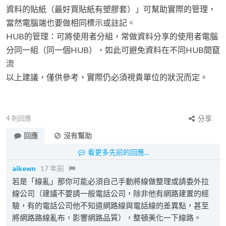
資料的貼紙（最好買貼紙有塑膠套）」可幫助實際的管理，
當然電腦端也要做相同標示或註記。
HUB的管理：可將使用者分組，常做資料分享的使用者電腦
分同一組（同一個HUB），如此可避免資料在不同HUB間竄
流
以上建議，僅供參考，實際仍必須視貴單位的狀況而定。
4
則回應
分享
回應
沒有幫助
看更多先前的回應...
aikewn
17 年前
若是「線亂」那你可能必須自己手動將線做整理或請委外拉
線公司（建議不要請一般電話公司，除非他有網路建置的經
驗，有的電話公司他不知道網路線與電話線的差異點，甚至
將網路路線亂布，影響網路品質），整頓美化一下線路。