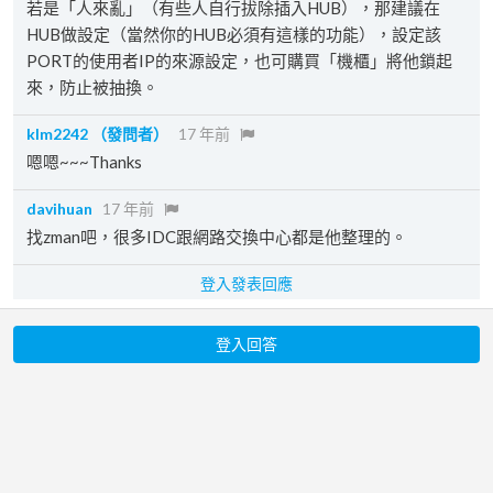
若是「人來亂」（有些人自行拔除插入HUB），那建議在
HUB做設定（當然你的HUB必須有這樣的功能），設定該
PORT的使用者IP的來源設定，也可購買「機櫃」將他鎖起
來，防止被抽換。
klm2242
（發問者）
17 年前
嗯嗯~~~Thanks
davihuan
17 年前
找zman吧，很多IDC跟網路交換中心都是他整理的。
登入發表回應
登入回答