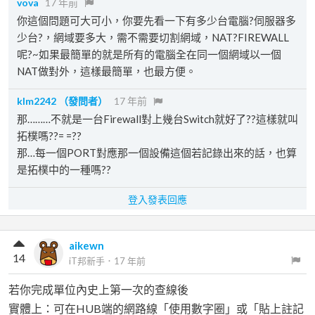
vova
17 年前
你這個問題可大可小，你要先看一下有多少台電腦?伺服器多
少台?，網域要多大，需不需要切割網域，NAT?FIREWALL
呢?~如果最簡單的就是所有的電腦全在同一個網域以一個
NAT做對外，這樣最簡單，也最方便。
klm2242
（發問者）
17 年前
那………不就是一台Firewall對上幾台Switch就好了??這樣就叫
拓樸嗎??= =??
那…每一個PORT對應那一個設備這個若記錄出來的話，也算
是拓樸中的一種嗎??
登入發表回應
aikewn
14
iT邦新手
．
17 年前
若你完成單位內史上第一次的查線後
實體上：可在HUB端的網路線「使用數字圈」或「貼上註記