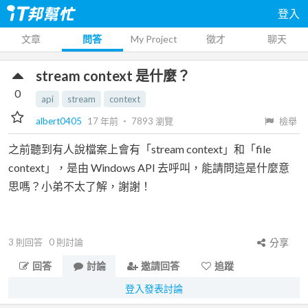
登入
文章
問答
My Project
徵才
聊天
stream context 是什麼？
0
api
stream
context
albert0405
17 年前
‧
7893
瀏覽
檢舉
之前聽到有人說檔案上會有「stream context」和「file
context」，是由 Windows API 去呼叫，能請問這是什麼意
思嗎？小弟不太了解，謝謝！
3
則回答
0
則討論
分享
回答
討論
邀請回答
追蹤
登入發表討論