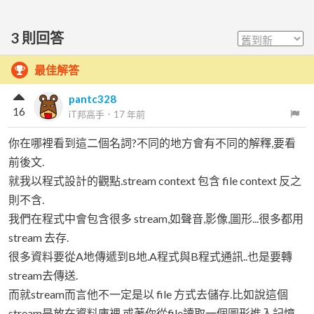
3
則回答
最佳解答
pantc328
16
iT邦高手
．
17 年前
你在哪裡看到這二個名詞?不同的地方會有不同的解釋,要看
前後文.
就我以程式設計的觀點.stream context 包含 file context 反之
則不含.
我們在程式中會包含很多 stream,如聲音,影像,圖形...很多都用
stream 去存.
很多資料要從A地傳遞到B地.A程式與B程式通訊..也是要轉
stream去傳送.
而就stream而言他不一定是以 file 方式去儲存.比如說這個
stream是放在資料庫裡.或著你從file讀取一個圖形進入記憶