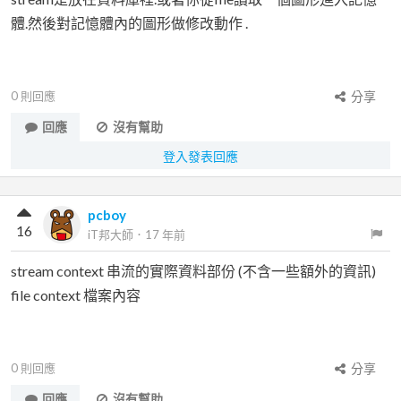
體.然後對記憶體內的圖形做修改動作 .
0
則回應
分享
回應
沒有幫助
登入發表回應
pcboy
16
iT邦大師
．
17 年前
stream context 串流的實際資料部份 (不含一些額外的資訊)
file context 檔案內容
0
則回應
分享
回應
沒有幫助