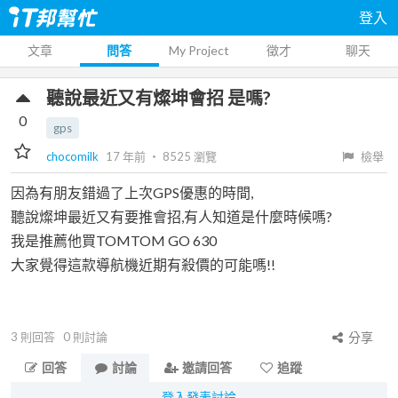
登入
文章
問答
My Project
徵才
聊天
聽說最近又有燦坤會招 是嗎?
0
gps
chocomilk
17 年前
‧
8525
瀏覽
檢舉
因為有朋友錯過了上次GPS優惠的時間,
聽說燦坤最近又有要推會招,有人知道是什麼時候嗎?
我是推薦他買TOMTOM GO 630
大家覺得這款導航機近期有殺價的可能嗎!!
3
則回答
0
則討論
分享
回答
討論
邀請回答
追蹤
登入發表討論