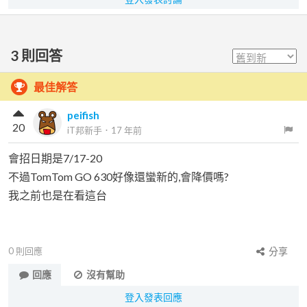
3
則回答
最佳解答
peifish
20
iT邦新手
．
17 年前
會招日期是7/17-20
不過TomTom GO 630好像還蠻新的,會降價嗎?
我之前也是在看這台
0
則回應
分享
回應
沒有幫助
登入發表回應