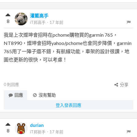
灌籃高手
8
iT邦高手
．
17 年前
我是上次燦坤會招時在pchome購物買的garmin 765，
NT8990，燦坤會招時yahoo/pchome也會同步降價，garmin
765用了一陣子還不錯，有航線功能，車架的設計很讚，地
圖也更新的很快，可以考慮！
0
則回應
分享
回應
沒有幫助
登入發表回應
durian
8
iT邦新手
．
17 年前