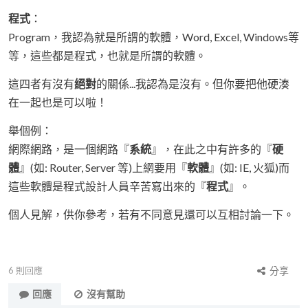
程式
：
Program，我認為就是所謂的軟體，Word, Excel, Windows等
等，這些都是程式，也就是所謂的軟體。
這四者有沒有
絕對
的關係...我認為是沒有。但你要把他硬湊
在一起也是可以啦！
舉個例：
網際網路，是一個網路『
系統
』，在此之中有許多的『
硬
體
』(如: Router, Server 等)上網要用『
軟體
』(如: IE, 火狐)而
這些軟體是程式設計人員辛苦寫出來的『
程式
』。
個人見解，供你參考，若有不同意見還可以互相討論一下。
6
則回應
分享
回應
沒有幫助