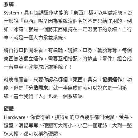
系統
：
System，具有協調運作功能的『東西』都可以叫做系統。為
什麼說『東西』呢？因為系統這個名詞不是只給IT用的。例
如：冰箱，就是一個將東西維持在一定溫度下的系統。自行
車，就是一個人力承載系統。
將自行車拆開來看，有齒輪、鏈條、車身、輪胎等等，每個
東西無法獨立運作，需要互相搭配，將這些『零件』組合成
一台單車，就變成所謂系統了！
就廣義而言，只要你認為哪個『
東西
』具有『
協調運作
』功
能，但是『
分散開來
』就一事無成你就可以說它是一個系
統，甚至我們『人』也是一個系統呢！
硬體
：
Hardware，你看得到，摸得到的東西幾乎都叫硬體。螢幕、
鍵盤、滑鼠等等。硬體可大可小，小至一個螺絲，大到一整
棟大樓，都可以稱為硬體。