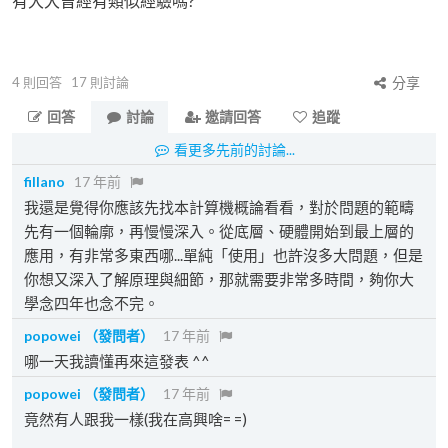
有大大曾經有類似經驗嗎?
4
則回答
17
則討論
分享
回答
討論
邀請回答
追蹤
看更多先前的討論...
fillano
17 年前
我還是覺得你應該先找本計算機概論看看，對於問題的範疇
先有一個輪廓，再慢慢深入。從底層、硬體開始到最上層的
應用，有非常多東西哪...單純「使用」也許沒多大問題，但是
你想又深入了解原理與細節，那就需要非常多時間，夠你大
學念四年也念不完。
popowei
（發問者）
17 年前
哪一天我讀懂再來這發表 ^^
popowei
（發問者）
17 年前
竟然有人跟我一樣(我在高興啥= =)