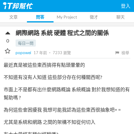
登入
文章
問答
My Project
徵才
聊天
網際網路 系統 硬體 程式之間的關係
0
每日一問
popowei
17 年前
‧
7233
瀏覽
檢舉
最近真是被這些東西搞得有點頭暈暈的
不知道有沒有人知道 這些部分存在何種關西呢?
市面上不是都有出什麼網路概論 系統概論 對於我想知道的有
幫助嗎 ?
為何這些會困擾我 我想可能我認為這些東西很抽象吧= =
尤其是系統和網路 之間的架構不知從何切入