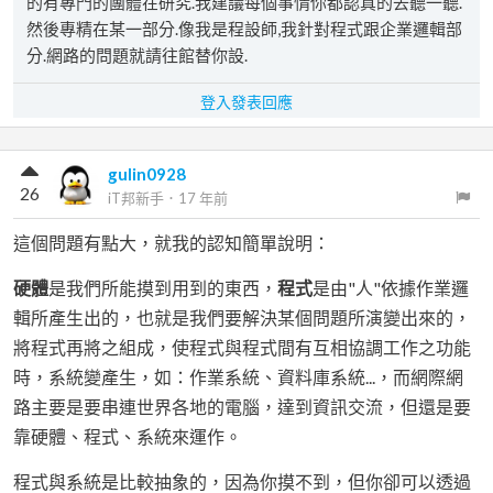
的有專門的團體在研究.我建議每個事情你都認真的去聽一聽.
然後專精在某一部分.像我是程設師,我針對程式跟企業邏輯部
分.網路的問題就請往館替你設.
登入發表回應
gulin0928
26
iT邦新手
．
17 年前
這個問題有點大，就我的認知簡單說明：
硬體
是我們所能摸到用到的東西，
程式
是由"人"依據作業邏
輯所產生出的，也就是我們要解決某個問題所演變出來的，
將程式再將之組成，使程式與程式間有互相協調工作之功能
時，系統變產生，如：作業系統、資料庫系統...，而網際網
路主要是要串連世界各地的電腦，達到資訊交流，但還是要
靠硬體、程式、系統來運作。
程式與系統是比較抽象的，因為你摸不到，但你卻可以透過