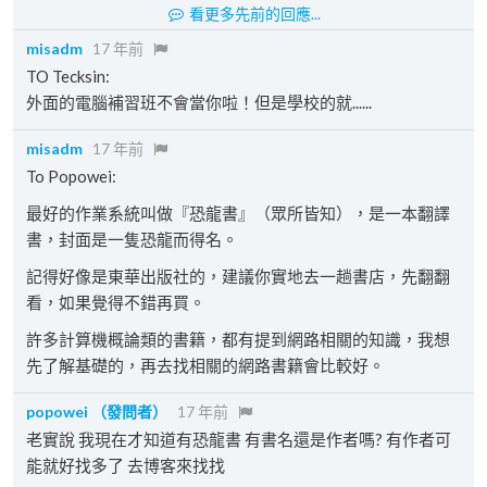
看更多先前的回應...
misadm
17 年前
TO Tecksin:
外面的電腦補習班不會當你啦！但是學校的就......
misadm
17 年前
To Popowei:
最好的作業系統叫做『恐龍書』（眾所皆知），是一本翻譯
書，封面是一隻恐龍而得名。
記得好像是東華出版社的，建議你實地去一趟書店，先翻翻
看，如果覺得不錯再買。
許多計算機概論類的書籍，都有提到網路相關的知識，我想
先了解基礎的，再去找相關的網路書籍會比較好。
popowei
（發問者）
17 年前
老實說 我現在才知道有恐龍書 有書名還是作者嗎? 有作者可
能就好找多了 去博客來找找