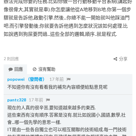
辦法完成你要的任務.比如你做一台行動移動平台系統(講起好
像很偉大,其實就是車).你怎麼讓他從A地移到B地.你第一個步
驟就是告訴他,啟動引擎.然後...你總不能一開始就叫他踩油門
吧.而引擎發動後,你就要告訴他遇到怎麼狀況該如何處理.比
如說遇到狗屎要閃過...這些全部的邏輯,順序..就是程式.
2
則回應
分享
回應
沒有幫助
popowei
（發問者）
17 年前
不知道你有沒有看看我的補充內容順便給點意見呢
pantc328
17 年前
現在的人真的很辛苦,要知道越來越多的東西.
這些東西有沒有順序.答案是沒有.就比如說國小,國語,數學,社
會...哪一個先學的意思一樣.
IT是由一些各自獨立也可以相互關聯的技術組成.每一門技術