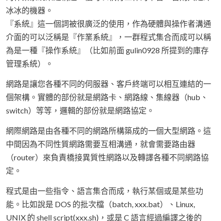
冰冰的機器。
『系統』這一個詞被很廣泛的使用，作為硬體與操作者溝通
介面的可以泛稱是『作業系統』，一群程式集合而成可以稱
為是一種『操作系統』（比如前面 gulin0928 所提到的庫存
管理系統）。
網路是讓您各種不同的伺服器、客戶終端可以相互連結的一
個架構。實體的部份就是網路卡、網路線、集線器（hub、
switch）等等，邏輯的部份就是網路協定。
網際網路是由各種不同的網路所構築成的一個大型網路。這
中間因為不同性質網路需要互相溝通，就會需要路由器
（router）來負責橋接異質性網路以及轉譯各種不同網路協
定。
程式是由一些指令、語言集合而成，執行某個或是某些功
能。比如說是 DOS 的批次檔（batch, xxx.bat）、Linux,
UNIX 的 shell script(xxx.sh)，或是 C 語言經過編譯之後的