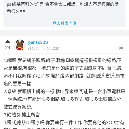
ps 維基百科的"詳盡"會不會太.... 都講一堆讓人不是很懂的話
看很久= =
登入發表回應
pantc328
24
iT邦高手
．
17 年前
1:網路:就是網子跟路.網子,就像蜘蛛網這樣很複雜的線路,不
管是無線,有線都一樣,只是他的線的型式跟蛛網不同而已.路,
這不用我解釋了吧.而網際網路,內部網路...就像國道,省道,縣市
道的意思一樣.
2:系統:就跟樓上講的一樣,就IT界來說,可能是一台小筆電就是
一個系統,也可能是很多網路,加很多程式,加很多電腦構成分
散式運算系統.
3.硬體,如樓上所言.
4.程式,應該叫程序吧,你要執行一件工作,你要寫他的SOP才有