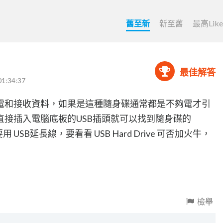
舊至新
新至舊
最高Lik
最佳解答
01:34:37
取電和接收資料，如果是這種隨身碟通常都是不夠電才引
，直接插入電腦底板的USB插頭就可以找到隨身碟的
 USB延長線，要看看 USB Hard Drive 可否加火牛，
檢舉