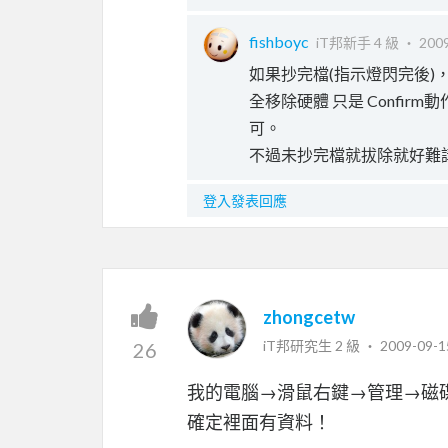
fishboyc
iT邦新手 4 級 ‧
2009
如果抄完檔(指示燈閃完後)，其
全移除硬體 只是 Confir
可。
不過未抄完檔就拔除就好難
登入發表回應
zhongcetw
iT邦研究生 2 級 ‧
2009-09-1
26
我的電腦→滑鼠右鍵→管理→磁
確定裡面有資料！