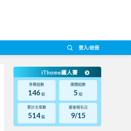
登入/註冊
iThome鐵人賽
參賽組數
團體組數
146
5
組
組
累計文章數
最後報名日
514
9/15
篇