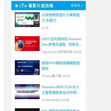
看影片追技術
看更多
以智造轉型提升企業節能
力 永續力
21 分
2023 亞利安科技 Solution
Day 開場及議程 - 資安合
規及內外兼顧的安全防禦
CipherTech 亞利安科技
|
42 分
進階PHP網路爬蟲開發經
驗談
iThome鐵人賽
|
41 分
Flowmon NDR 7x24 的人
工智慧網路安全分析師如
何快速掌握網路偵測與回
IT EXPLAINED
|
40 分
應
K8s 網路除錯所需技能大