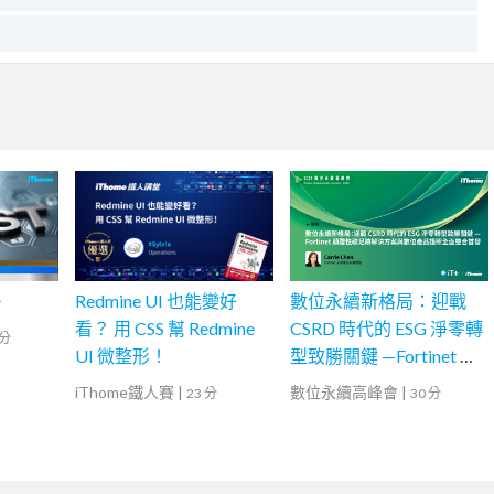
勢
Redmine UI 也能變好
數位永續新格局：迎戰
看？ 用 CSS 幫 Redmine
CSRD 時代的 ESG 淨零轉
 分
UI 微整形！
型致勝關鍵 —Fortinet 顛
覆性碳足跡解決方案與數
iThome鐵人賽
|
數位永續高峰會
|
23 分
30 分
位產品護照全面整合首發