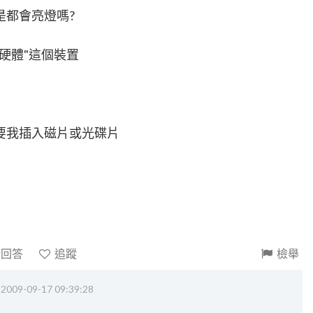
是都會亮燈嗎?
硬體"這個裝置
要我插入磁片或光碟片
請回答
追蹤
檢舉
‧
2009-09-17 09:39:28