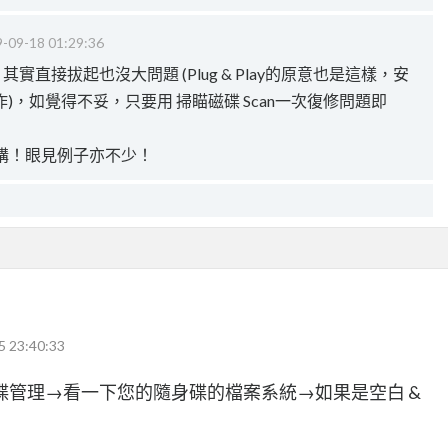
-09-18 01:29:36
實直接拔起也沒大問題 (Plug & Play的原意也是這樣，安
m動作)，如覺得不妥，只要用 掃瞄磁碟 Scan一次復修問題即
講！眼見例子亦不少！
5 23:40:33
碟管理→看一下您的隨身碟的檔案系統→如果是空白 &