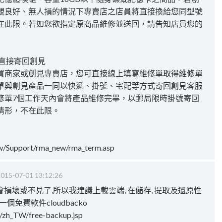
觀良好、無人損的情況下專賣店之店員將直接換給您同型號
在此限。若如您欲指定原商品維修並送回，請告知店員您的
品直接寄回創見
買商家或創見專賣店，您可直接線上填寫維修單取得維修單
單與創見產品一同以快遞、掛號、宅配等方式寄回創見客服
修單7個工作天內會將產品維修完畢，以郵局限時掛號寄回
情形，不在此限。
tw/Support/rma_new/rma_term.asp
015-07-01 13:12:26
損壞或不見了,所以我建議上載雲端, 在儲存, 提取及還原性
免費軟件cloudbacko
/zh_TW/free-backup.jsp