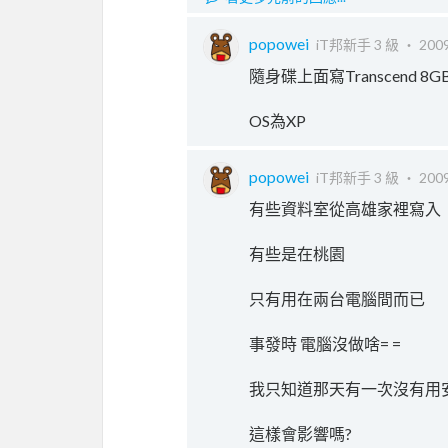
popowei
iT邦新手 3 級 ‧
2009
隨身碟上面寫Transcend 8GB 
OS為XP
popowei
iT邦新手 3 級 ‧
2009
有些資料室從高雄家裡寫入
有些是在桃園
只有用在兩台電腦間而已
事發時 電腦沒做啥= =
我只知道那天有一次沒有用
這樣會影響嗎?