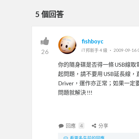
5 個回答
fishboyc
iT邦新手 4 級 ‧
2009-09-16 
26
你的隨身碟是否得一條 USB線
起問題，請不要用 USB延長線
Driver，運作亦正常；如果一定要用
問題就解決 !!!
回應
4
分享
看更多先前的回應...