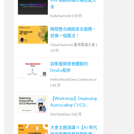
全
KubeSummit
|
40 分
瞬間整合網路安全服務，
就像一個魔法！
Cloud Summit 臺灣雲端大會
|
24 分
談衡量開發者體驗的
DevEx框架
Hello World Dev Conference
|
43 分
【Workshop】Deploying
Autoscaling CI/CD
Runners
DevOpsDays
|
82 分
大會主題演講 II【AI 時代
政府服務發展與韌性運作