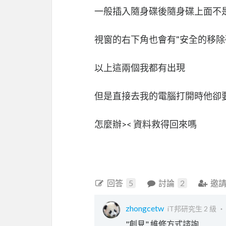
一般插入隨身碟後隨身碟上面不
視窗的右下角也會有"安全的移除
以上這兩個我都有出現
但是直接去我的電腦打開時他卻
怎麼辦>< 資料救得回來嗎
回答
5
討論
2
邀
zhongcetw
iT邦研究生 2 級 
"創見" 維修方式諮詢