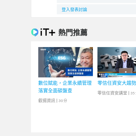
登入發表討論
熱門推薦
數位賦能，企業永續管理
零信任資安大趨
落實全面碳盤查
零信任資安講堂
|
35
叡揚資訊
|
30 分