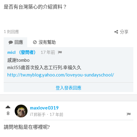
是否有台灣築心的介紹資料？
1
則回應
分享
回應
沒有幫助
micl
（發問者）
17 年前
感謝tombo
micl55歲首次投入志工行列.幸福久久
http://tw.myblog.yahoo.com/loveyou-sundayschool/
登入發表回應
maxlove0319
8
iT邦新手
．
17 年前
請問地點是在哪裡呢?