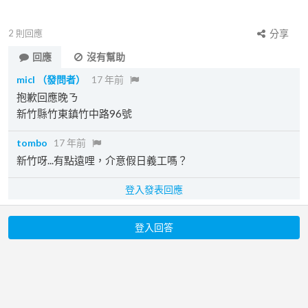
2
則回應
分享
回應
沒有幫助
micl
（發問者）
17 年前
抱歉回應晚ㄋ
新竹縣竹東鎮竹中路96號
tombo
17 年前
新竹呀...有點遠哩，介意假日義工嗎？
登入發表回應
登入回答