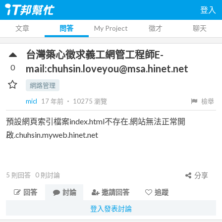
登入
文章
問答
My Project
徵才
聊天
台灣築心徵求義工網管工程師E-
0
mail:chuhsin.loveyou@msa.hinet.net
網路管理
micl
17 年前
‧
10275
瀏覽
檢舉
預設網頁索引檔案index.html不存在.網站無法正常開
啟.chuhsin.myweb.hinet.net
5
則回答
0
則討論
分享
回答
討論
邀請回答
追蹤
登入發表討論