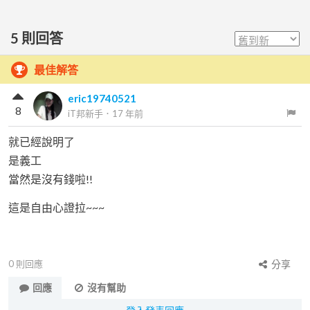
5
則回答
最佳解答
eric19740521
8
iT邦新手
．
17 年前
就已經說明了
是義工
當然是沒有錢啦!!
這是自由心證拉~~~
0
則回應
分享
回應
沒有幫助