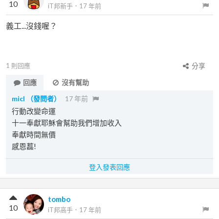
10
iT邦新手
．
17 年前
義工...沒錢喔？
1
則回應
分享
回應
沒有幫助
micl
（發問者）
17 年前
行動改變命運
十一奉獻耶穌會幫助我們增加收入
奉獻時間無價
感恩藞!
登入發表回應
tombo
10
iT邦高手
．
17 年前