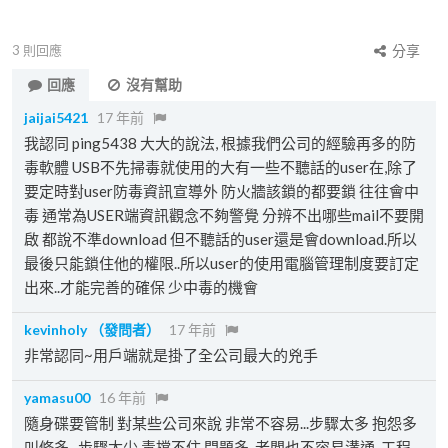
3
則回應
分享
回應
沒有幫助
jaijai5421
17 年前
我認同 ping5438 大大的說法, 根據我們公司的經驗再多的防
毒軟體 USB不先掃毒就使用的大有一些不聽話的user在,除了
要定時對user防毒資訊宣導外 防火牆該鎖的都要鎖 往往會中
毒 通常為USER端資訊觀念不夠警覺 分辨不出哪些mail不要開
啟 都說不準download 但不聽話的user還是會download.所以
最後只能鎖住他的權限..所以user的使用電腦管理制度要訂定
出來..才能完善的確保 少中毒的機會
kevinholy
（發問者）
17 年前
非常認同~用戶端就是掛了全公司最大的兇手
yamasu00
16 年前
隨身碟要管制 對某些公司來說 非常不容易...步驟太多 抱怨多
叫修多...步驟太少 毒擋不住 問題多..老闆也不容易溝通..工程