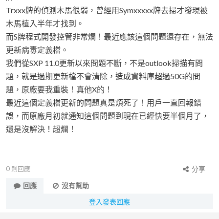
Trxxx牌的偵測木馬很弱，曾經用Symxxxxx牌去掃才發現被
木馬植入半年才找到。
而S牌程式開發控管非常爛！最近應該這個問題還存在，無法
更新病毒定義檔。
我們從SXP 11.0更新以來問題不斷，不是outlook掃描有問
題，就是過期更新檔不會清除，造成資料庫超過50G的問
題，原廠要我重裝！真他X的！
最近這個定義檔更新的問題真是煩死了！用戶一直回報錯
誤，而原廠月初就通知這個問題到現在已經快要半個月了，
還是沒解決！超爛！
0
則回應
分享
回應
沒有幫助
登入發表回應