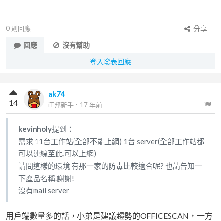
0
則回應
分享
回應
沒有幫助
登入發表回應
ak74
14
iT邦新手
．
17 年前
kevinholy
提到：
需求 11台工作站(全部不能上網) 1台 server(全部工作站都
可以連線至此,可以上網)
請問這樣的環境 有那一家的防毒比較適合呢? 也請告知一
下產品名稱.謝謝!
沒有mail server
用戶端數量多的話，小弟是建議趨勢的OFFICESCAN，一方