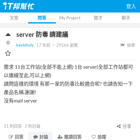
登入
文章
問答
My Project
徵才
聊天
server 防毒 請建議
0
kevinholy
17 年前
‧
29566
瀏覽
檢舉
需求 11台工作站(全部不能上網) 1台 server(全部工作站都可
以連線至此,可以上網)
請問這樣的環境 有那一家的防毒比較適合呢? 也請告知一下
產品名稱.謝謝!
沒有mail server
11
則回答
2
則討論
分享
回答
討論
邀請回答
追蹤