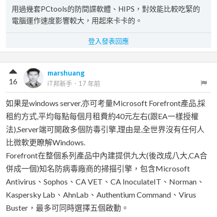
用過幾套PCtools的防間諜軟體、HIPS，對效能比較吃緊的
電腦運作速度影響較大，用起來卡卡的。
登入發表回應
marshuang
16
iT邦新手
．
17 年前
如果是windows server,亦可考量Microsoft Forefront產品,採
租約方式,平均每點每個月租費約40元左右(跟EA一樣授權
法),Server端可開啟多個防毒引擎,理由是,全世界沒有任何人
比微軟更瞭解Windows.
Forefront在整個系列產品中內建提供九大(後改成八大,CA合
併成一個)知名防病毒廠商的掃描引擎，包含Microsoft
Antivirus、Sophos、CA VET、CA InoculateIT、Norman、
Kaspersky Lab、AhnLab、Authentium Command、Virus
Buster，最多可同時選擇五個啟動。