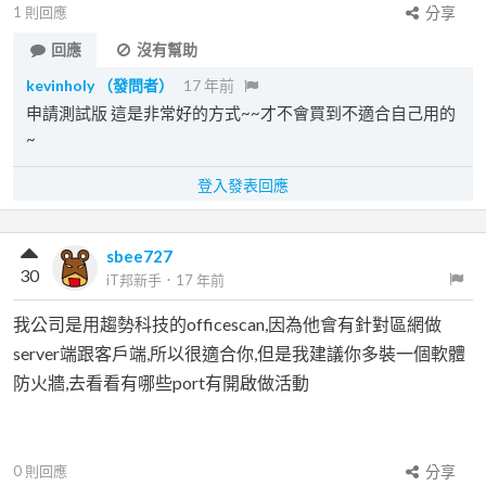
1
則回應
分享
回應
沒有幫助
kevinholy
（發問者）
17 年前
申請測試版 這是非常好的方式~~才不會買到不適合自己用的
~
登入發表回應
sbee727
30
iT邦新手
．
17 年前
我公司是用趨勢科技的officescan,因為他會有針對區網做
server端跟客戶端,所以很適合你,但是我建議你多裝一個軟體
防火牆,去看看有哪些port有開啟做活動
0
則回應
分享