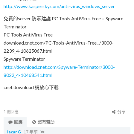
http://www.kaspersky.com/anti-virus_windows_server
免費的server 防毒建議 PC Tools AntiVirus Free + Spyware
Terminator
PC Tools AntiVirus Free
download.cnet.com/PC-Tools-AntiVirus-Free.../3000-
2239_4-10625067.html
Spyware Terminator
http://download.cnet.com/Spyware-Terminator/3000-
8022_4-10468541.html
cnet download 請放心下載
1
則回應
分享
回應
沒有幫助
lacanG
17 年前