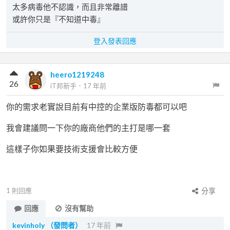
太多病毒他不認識，而且非常離譜
或許你只是『不知道中毒』
登入發表回應
heero1219248
26
iT邦新手
．
17 年前
你的需求老實說目前有中控的企業版防毒都可以吧
我會建議問一下你的廠商他們的主打是哪一套
這樣子你如果要技術支援會比較方便
1
則回應
分享
回應
沒有幫助
kevinholy
（發問者）
17 年前