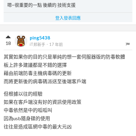
嗯~很重要的一點 後續的 技術支援
登入發表回應
ping5438
18
iT邦新手
．
17 年前
其實如果你的目的只是單純的想一套伺服器版的防毒軟體
板上許多建議都是不錯的選擇
藉由前端防毒主機病毒碼的更新
而將更新後的病毒碼派送至後端客戶端
但根據以往的經驗
如果在客戶端沒有好的資訊使用政策
中毒依然是中的呱呱叫
因為usb隨身碟的使用
往往是造成區網中毒的最大元凶