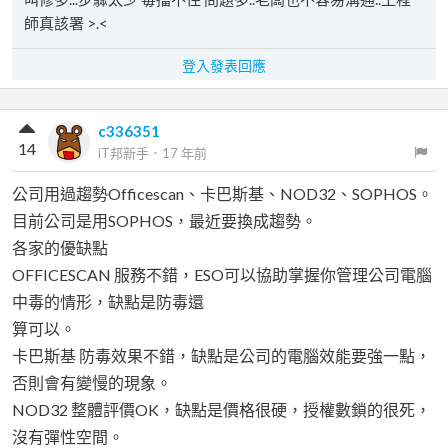
師真該署 >.<
登入發表回應
c336351
14
iT邦新手
．
17 年前
公司用過趨勢Officescan、卡巴斯基、NOD32、SOPHOS。
目前公司是用SOPHOS，最近要換成趨勢。
各家的優缺點
OFFICESCAN 服務不錯，ESO可以協助掌握你管理公司電腦
中毒的情形，缺點是防毒還
算可以。
卡巴斯基 防毒效果不錯，缺點是公司的電腦效能要強一點，
否則會有變慢的現象。
NOD32 整體評價OK，缺點是價格很硬，授權數鎖的很死，
沒有彈性空間。