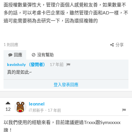
面授權數量彈性大，管理介面個人感覺較友善，如果數量不
多的話，可以考慮卡巴企業版，雖然管理介面和AD一樣，不
過可能需要稍為去研究一下，因為還挺複雜的
1
則回應
分享
回應
沒有幫助
kevinholy
（發問者）
17 年前
真的是如此~
登入發表回應
leonnel
12
iT邦新手
．
17 年前
以我們使用的經驗來看，目前建議避過Trxxx跟Symxxxxx
牌！