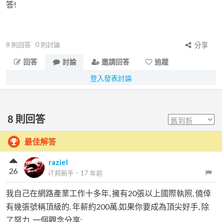
答!
8
則回答
0
則討論
分享
回答
討論
邀請回答
追蹤
登入發表討論
8
則回答
最佳解答
raziel
26
iT邦新手
．
17 年前
我自己在網路產業工作十多年, 擁有20張以上國際執照, 僥倖
有幾張號稱頂級的. 年薪約200萬.如果你要成為頂尖好手, 除
了努力, 一個觀念分享: