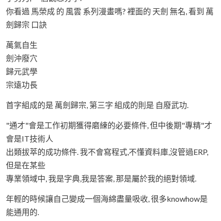
你看過 馬榮成 的 風雲 系列漫畫嗎? 裡面的 天劍 無名, 看到 萬
劍歸宗 口訣
萬氣自生
劍沖廢穴
歸元武學
宗遠功長
首字組成的是 萬劍歸宗, 第三字 組成的則是 自廢武功.
"通才"會是工作初期獲得磨練的必要條件, 但中後期"專精"才
會是IT技術人
出類拔萃的成功條件. 我不會寫程式,不懂資料庫,沒管過ERP,
但是在某些
專業領域中, 我是字典,我是答案, 那是屬於我的絕對領域.
年輕的時候讓自己變成一個海綿盡量吸收, 很多knowhow是
能通用的.