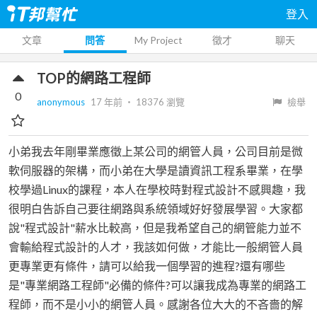
登入
文章
問答
My Project
徵才
聊天
TOP的網路工程師
0
anonymous
17 年前
‧
18376
瀏覽
檢舉
小弟我去年剛畢業應徵上某公司的網管人員，公司目前是微
軟伺服器的架構，而小弟在大學是讀資訊工程系畢業，在學
校學過Linux的課程，本人在學校時對程式設計不感興趣，我
很明白告訴自己要往網路與系統領域好好發展學習。大家都
說"程式設計"薪水比較高，但是我希望自己的網管能力並不
會輸給程式設計的人才，我該如何做，才能比一般網管人員
更專業更有條件，請可以給我一個學習的進程?還有哪些
是"專業網路工程師"必備的條件?可以讓我成為專業的網路工
程師，而不是小小的網管人員。感謝各位大大的不吝嗇的解