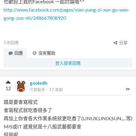
也歡迎上我的Facebook 一起討論哦^^
http://www.facebook.com/pages/xiao-pang-zi-xun-gu-wen-
gong-zuo-shi/248667808920
0
則回應
分享
回應
沒有幫助
登入發表回應
gooledh
12
iT邦新手
．
17 年前
還是要會寫程式
會寫程式就吃香很多了
再加上你會各大作業系統就更吃香了(LINUX,UNIX,SUN,....等)
MIS或IT 感覺就是十八般武藝都要會
但是呢