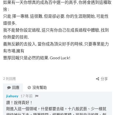
如果有一天你想真的成為百中選一的高手, 你將會遇到這種取
捨 :
只能 擇一專精. 這很難, 但是卻必要. 你的生涯剛開始, 可能性
還很多,
我不能替你設定過程, 這只有你自己在成長過程中體驗, 找到
你熱愛的技術,
義無反顧的去投入. 當你成為頂尖好手的時候, 只要專業能力
有市場,擁有
豐厚回報只是必然的結果. Good Luck!
2
則回應
分享
回應
沒有幫助
jiahuey
17 年前
讚！說得真好！
剛進入這一個領域，什麼都要去碰。十八般武藝、少一樣就
很快被比下去。隨著時間、經歷的累積，找到自己的路、創