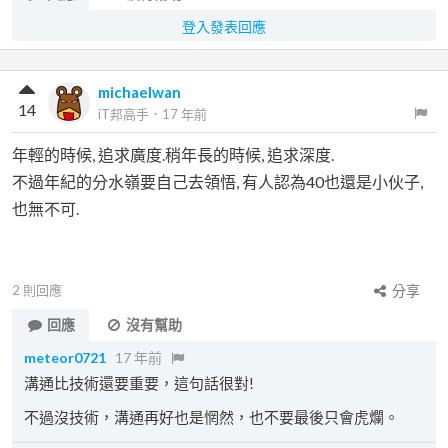
登入發表回應
michaelwan
14
iT邦高手
．
17 年前
年輕的時候, 追求廣度.稍年長的時候, 追求深度.
不過年紀的分水嶺要自己去領悟, 有人認為40也還是小伙子,
也無不可.
2
則回應
分享
回應
沒有幫助
meteor0721
17 年前
溝通比技術還要重要，這句話很對!
不過沒技術，溝通再好也是惘然，也不要最後只會虎爛。