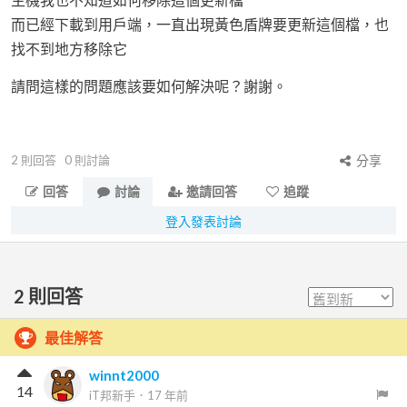
而已經下載到用戶端，一直出現黃色盾牌要更新這個檔，也
找不到地方移除它
請問這樣的問題應該要如何解決呢？謝謝。
2
則回答
0
則討論
分享
回答
討論
邀請回答
追蹤
登入發表討論
2
則回答
最佳解答
winnt2000
14
iT邦新手
．
17 年前