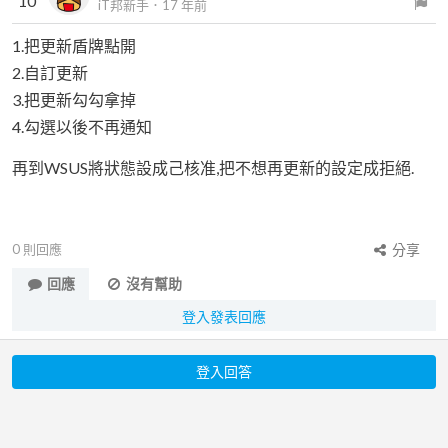
10
iT邦新手
．
17 年前
1.把更新盾牌點開
2.自訂更新
3.把更新勾勾拿掉
4.勾選以後不再通知
再到WSUS將狀態設成己核准,把不想再更新的設定成拒絕.
0
則回應
分享
回應
沒有幫助
登入發表回應
登入回答