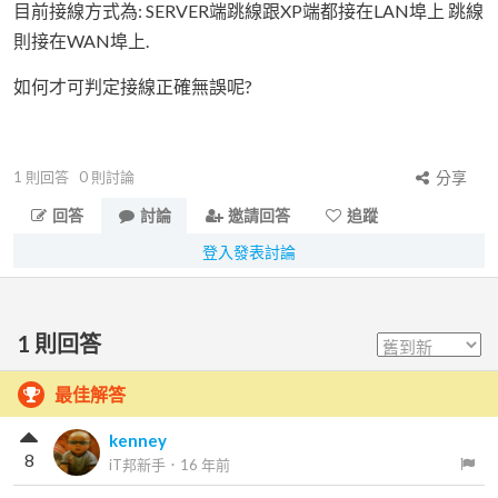
目前接線方式為: SERVER端跳線跟XP端都接在LAN埠上 跳線
則接在WAN埠上.
如何才可判定接線正確無誤呢?
1
則回答
0
則討論
分享
回答
討論
邀請回答
追蹤
登入發表討論
1
則回答
最佳解答
kenney
8
iT邦新手
．
16 年前