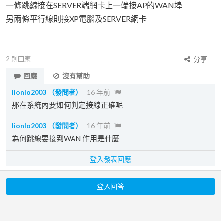
一條跳線接在SERVER端網卡上一端接AP的WAN埠
另兩條平行線則接XP電腦及SERVER網卡
2
則回應
分享
回應
沒有幫助
lionlo2003
（發問者）
16 年前
那在系統內要如何判定接線正確呢
lionlo2003
（發問者）
16 年前
為何跳線要接到WAN 作用是什麼
登入發表回應
登入回答