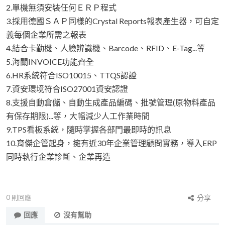
2.單機無須安裝任何ＥＲＰ程式
3.採用德國ＳＡＰ同樣的Crystal Reports報表產生器，可自定
義每個企業所需之報表
4.結合卡勤機、人臉辨識機、Barcode、RFID、E-Tag...等
5.海關INVOICE功能齊全
6.HR系統符合ISO10015、TTQS認證
7.資安環境符合ISO27001資安認證
8.支援自動倉儲、自動生成產品編碼、批號管理(原物料產品
有保存期限)...等，大幅減少人工作業時間
9.TPS看板系統，隨時掌握各部門最即時的訊息
10.育傑企管起身，擁有近30年企業管理顧問實務，導入ERP
同時執行企業診斷、企業再造
0
則回應
分享
回應
沒有幫助