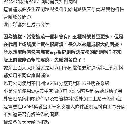
BOM C廠商BOM 同時需要扣相同料
這會造成許多生產問題與備料供給問題與庫存管理 與物料帳
管驗收等問題
進而影響銷售成本等等
因為這樣，常常造成一個料會有四五種料號甚至更多，但是
在代用上或調度上實在很麻煩，長久以來造成很大的困擾，
所以想暸解有沒有哪家erp系統能解決這樣的問題呢？不知
版上前輩能否幫忙解惑，先感謝各位了！
誠如上面大大所描述是可以用不同儲位去解決購料上與扣料
都採用不同倉庫與儲位
也有公司使用不同欄位去區分廠商用料去註明在系統
小弟先前使用SAP其中有欄位可以註明客戶料供給並給予另
外管理帳與扣帳條件以及在途物料(委外加工上給予條件)但
是需要在BOM與發出工單道次加入條件證明是料與工事分開
不知道是否有解答您的問題
還請各位大大給予指教