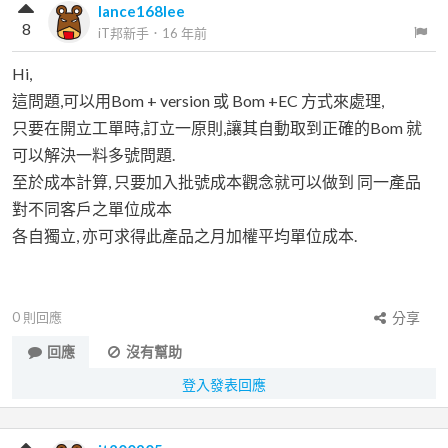
lance168lee
8
iT邦新手
．
16 年前
Hi,
這問題,可以用Bom + version 或 Bom +EC 方式來處理,
只要在開立工單時,訂立一原則,讓其自動取到正確的Bom 就
可以解決一料多號問題.
至於成本計算, 只要加入批號成本觀念就可以做到 同一產品
對不同客戶之單位成本
各自獨立, 亦可求得此產品之月加權平均單位成本.
0
則回應
分享
回應
沒有幫助
登入發表回應