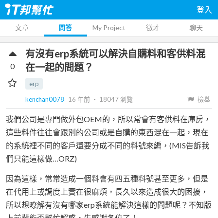
登入
文章
問答
My Project
徵才
聊天
有沒有erp系統可以解決自購料和客供料混
0
在一起的問題？
erp
kenchan0078
16 年前
‧
18047
瀏覽
檢舉
我們公司是專門做外包OEM的，所以常會有客供料在庫房，
這些料件往往會跟別的公司或是自購的東西混在一起，現在
的系統裡不同的客戶還要分成不同的料號來編，(MIS告訴我
們只能這樣做…ORZ)
因為這樣，常常造成一個料會有四五種料號甚至更多，但是
在代用上或調度上實在很麻煩，長久以來造成很大的困擾，
所以想暸解有沒有哪家erp系統能解決這樣的問題呢？不知版
上前輩能否幫忙解惑，先感謝各位了！