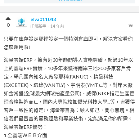
elva011043
0
iT邦新手
．
14 年前
只要在庫存設定那裡設定一個特別倉庫即可，解決方案看你
怎麼運用囉!
海量雲端ERP，擁有近30年顧問導入實務經驗，超過10年以
上的雲端ERP實績，10多年來獲得兩岸三地200多家客戶肯
定，舉凡國內知名大廠發那科(FANUC)、精呈科技
(EXCETEK)、環瑋(VANTLY)、宇明泰(YMT)...等，對岸大廠
如金常盛(全球最大網球拍產量公司)、威保(NIKE指定生產管
理合格製造商)...，國內大專院校如僑光科技大學...等，皆獲得
客戶一致性的肯定!，海量宗旨為：顧人如己，問心無塊。相
信我們最豐富的實務經驗和專業技術，定能滿足你的所需。
海量雲端ERP優勢：
1.全雲端ＷＥＢ介面