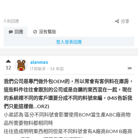
0
則回應
分享
回應
沒有幫助
登入發表回應
alanmao
12
iT邦新手
．
16 年前
我們公司是專門做外包OEM的，所以常會有客供料在庫房，
這些料件往往會跟別的公司或是自購的東西混在一起，現在
的系統裡不同的客戶還要分成不同的料號來編，(MIS告訴我
們只能這樣做…ORZ)
小弟認為 區分不同料號會影響使用BOM當生產ABC廠商物
品所需要物料都相同時
往往造成明明東西相同但是不同料號會有A廠商BOM B廠商