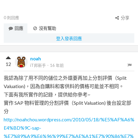
0
則回應
分享
回應
沒有幫助
登入發表回應
noah
12
iT邦新手
．
16 年前
我認為除了用不同的儲位之外還要再加上分割評價（Split
Valuation)，因為自購料和客供料的價格可能並不相同。
下面有我所實作的記錄，提供給你參考~
實作 SAP 物料管理的分割評價（Split Valuation) 後台設定部
分
http://noahchou.wordpress.com/2010/05/18/%E5%AF%A6%
E4%BD%9C-sap-
%E7%89%A9%E6%96%99%E7%AE%A1%E7%90%86%E7%