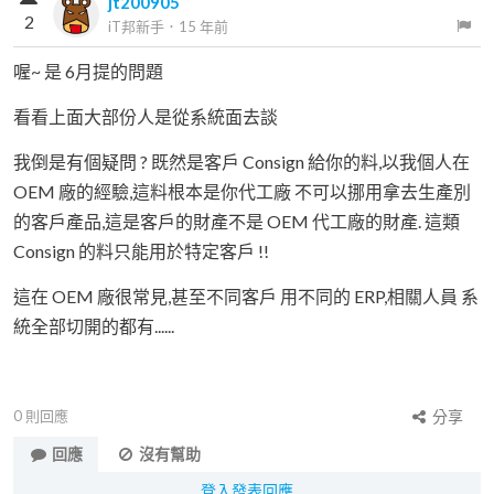
jt200905
2
iT邦新手
．
15 年前
喔~ 是 6月提的問題
看看上面大部份人是從系統面去談
我倒是有個疑問 ? 既然是客戶 Consign 給你的料,以我個人在
OEM 廠的經驗,這料根本是你代工廠 不可以挪用拿去生產別
的客戶產品,這是客戶的財產不是 OEM 代工廠的財產. 這類
Consign 的料只能用於特定客戶 !!
這在 OEM 廠很常見,甚至不同客戶 用不同的 ERP,相關人員 系
統全部切開的都有......
0
則回應
分享
回應
沒有幫助
登入發表回應