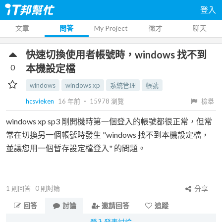
登入
文章
問答
My Project
徵才
聊天
快速切換使用者帳號時，windows 找不到
0
本機設定檔
windows
windows xp
系統管理
帳號
hcsvieken
16 年前
‧
15978
瀏覽
檢舉
windows xp sp3 剛開機時第一個登入的帳號都很正常，但常
常在切換另一個帳號時發生 "windows 找不到本機設定檔，
並讓您用一個暫存設定檔登入" 的問題。
1
則回答
0
則討論
分享
回答
討論
邀請回答
追蹤
登入發表討論