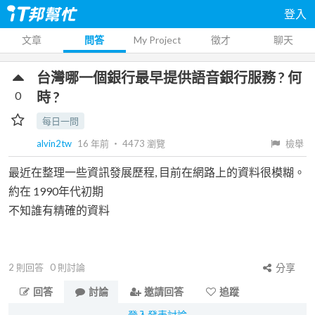
登入
文章
問答
My Project
徵才
聊天
台灣哪一個銀行最早提供語音銀行服務 ? 何
0
時 ?
每日一問
alvin2tw
16 年前
‧
4473
瀏覽
檢舉
最近在整理一些資訊發展歷程, 目前在網路上的資料很模糊。
約在 1990年代初期
不知誰有精確的資料
2
則回答
0
則討論
分享
回答
討論
邀請回答
追蹤
登入發表討論