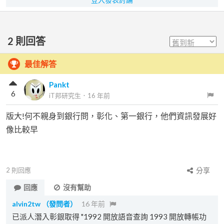
2
則回答
最佳解答
Pankt
6
iT邦研究生
．
16 年前
版大!何不親身到銀行問，彰化、第一銀行，他們資訊發展好
像比較早
2
則回應
分享
回應
沒有幫助
alvin2tw
（發問者）
16 年前
已派人潛入彰銀取得 "1992 開放語音查詢 1993 開放轉帳功