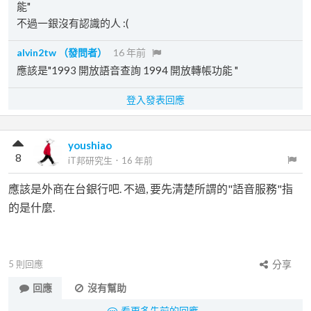
能"
不過一銀沒有認識的人 :(
alvin2tw
（發問者）
16 年前
應該是"1993 開放語音查詢 1994 開放轉帳功能 "
登入發表回應
youshiao
8
iT邦研究生
．
16 年前
應該是外商在台銀行吧. 不過, 要先清楚所謂的"語音服務"指
的是什麼.
5
則回應
分享
回應
沒有幫助
看更多先前的回應...