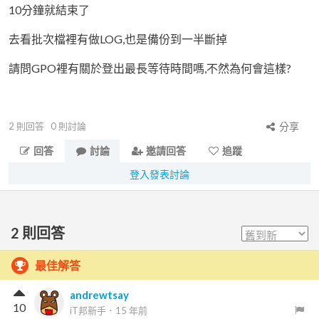
10分鐘就結束了
去看批次檔裡有做LOG,也是備份到一半斷掉
請問GPO裡有關於登出最長等待時間嗎,不然為何會這樣?
2
則回答
0
則討論
分享
回答
討論
邀請回答
追蹤
登入發表討論
2
則回答
最佳解答
andrewtsay
10
iT邦新手
．
15 年前