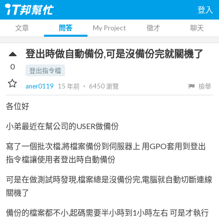
登入
文章
問答
My Project
徵才
聊天
登出時做自動備份,可是沒備份完就關機了
0
登出指令檔
aner0119
15 年前
‧
6450
瀏覽
檢舉
各位好
小弟最近在幫公司的USER做備份
寫了一個批次檔,將檔案備份到伺服器上 用GPO套用到登出
指令檔讓使用者登出時自動備份
可是在做測試時發現,檔案總是沒備份完,電腦就自動切斷連線
關機了
備份的檔案都不小,起碼需要半小時到1小時左右 可是才執行