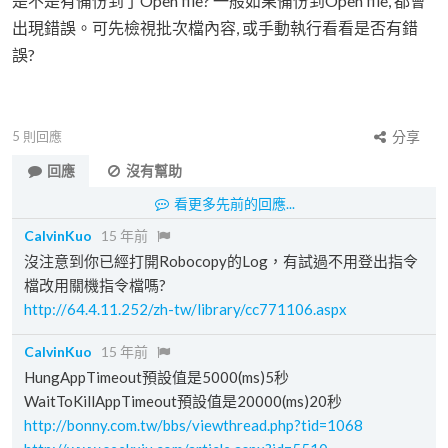
是不是有備份到了Open file? 一般如果備份到Open file, 都會
出現錯誤。可先檢視批次檔內容, 或手動執行看看是否有錯
誤?
5
則回應
分享
回應
沒有幫助
看更多先前的回應...
CalvinKuo
15 年前
沒注意到你已經打開Robocopy的Log，有試過不用登出指令
檔改用關機指令檔嗎?
http://64.4.11.252/zh-tw/library/cc771106.aspx
CalvinKuo
15 年前
HungAppTimeout預設值是5000(ms)5秒
WaitToKillAppTimeout預設值是20000(ms)20秒
http://bonny.com.tw/bbs/viewthread.php?tid=1068