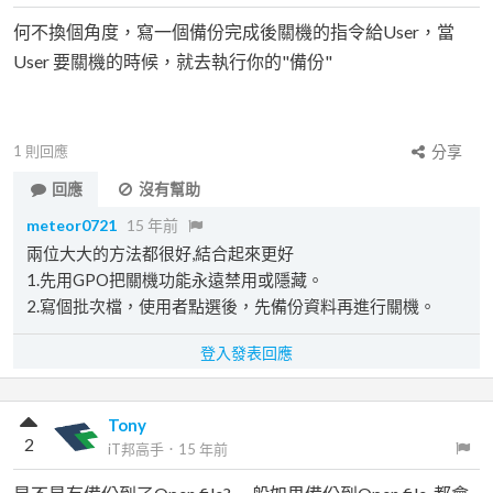
何不換個角度，寫一個備份完成後關機的指令給User，當
User 要關機的時候，就去執行你的"備份"
1
則回應
分享
回應
沒有幫助
meteor0721
15 年前
兩位大大的方法都很好,結合起來更好
1.先用GPO把關機功能永遠禁用或隱藏。
2.寫個批次檔，使用者點選後，先備份資料再進行關機。
登入發表回應
Tony
2
iT邦高手
．
15 年前