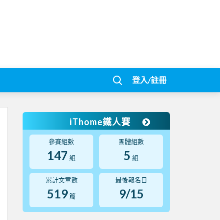
登入/註冊
iThome鐵人賽
參賽組數
團體組數
147
5
組
組
累計文章數
最後報名日
519
9/15
篇