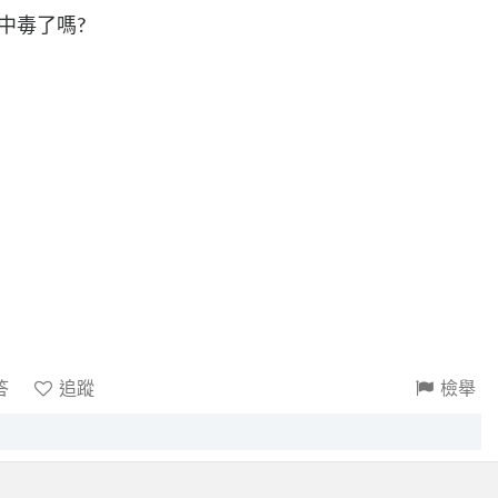
是中毒了嗎?
答
追蹤
檢舉