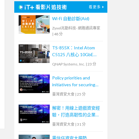
看影片追技術
看更多
Wi-Fi 自動診斷(Aid)
Zyxel兆勤科技- 網路通訊專家
|
48 分
TS-855X：Intel Atom
C5125 八核心 10GbE
NAS，內建雙 M.2 NVMe
QNAP Systems, Inc.
|
23 分
SSD 及 PCIe Gen 3 插
槽，大容量混合式儲存架
Policy priorities and
構適合中小企業備份及監
initiatives for securing
控應用
Industrial Automation
臺灣資安大會
|
25 分
and Control Systems
(IACS) in the
解密！用線上遊戲資安經
Netherlands
驗，打造高韌性的企業資
安環境
臺灣資安大會
|
31 分
零信任資安大趨勢