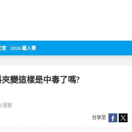
天室
2026 鐵人賽
p資料夾變這樣是中毒了嗎?
02 瀏覽
分享至