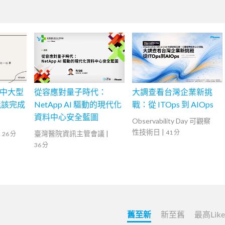
在中大型
從容應對量子時代：
大調查看台灣企業新挑
能該完成
NetApp AI 驅動的現代化
戰：從 ITOps 到 AIOps
資料中心安全藍圖
Observability Day 可觀察
性技術日
|
41 分
|
臺灣醫院資訊主管會議
|
26 分
36 分
舊至新
新至舊
最高Lik