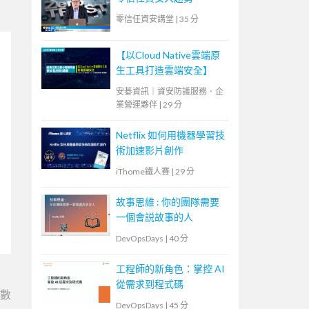
零信任資安講堂
|
35 分
【以Cloud Native雲端原
生工具打造雲端安全】
安碁資訊｜資安防護服務．企
業營運夥伴
|
29 分
Netflix 如何用機器學習技
術加速影片創作
iThome鐵人賽
|
29 分
故事思維 : 你的團隊需要
一個會説故事的人
DevOpsDays
|
40 分
工程師的新角色：掌控 AI
從需求到程式碼
e數
DevOpsDays
|
45 分