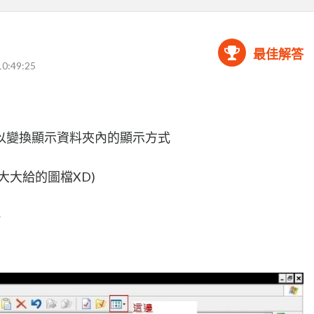
最佳解答
10:49:25
以變換顯示資料夾內的顯示方式
大大給的圖檔XD)
~