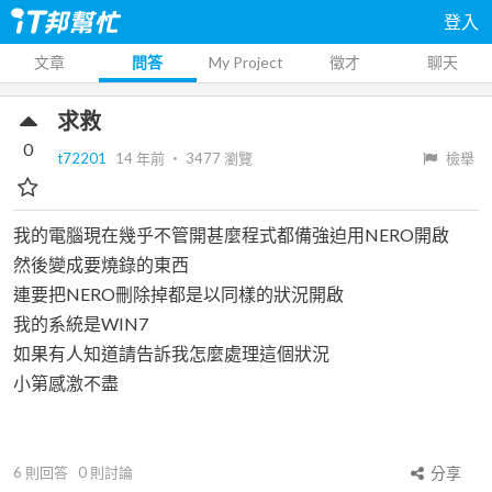
登入
文章
問答
My Project
徵才
聊天
求救
0
t72201
14 年前
‧
3477
瀏覽
檢舉
我的電腦現在幾乎不管開甚麼程式都備強迫用NERO開啟
然後變成要燒錄的東西
連要把NERO刪除掉都是以同樣的狀況開啟
我的系統是WIN7
如果有人知道請告訴我怎麼處理這個狀況
小第感激不盡
6
則回答
0
則討論
分享