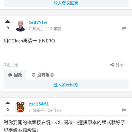
登入發表回應
ted99tw
6
iT邦高手
．
14 年前
用CClean再清一下NERO
0
則回應
分享
回應
沒有幫助
登入發表回應
zsc15461
6
iT邦新手
．
14 年前
對你要開的檔案按右鍵=>以...開啟=>選擇原本的程式就好了!
記得設為預設喔!