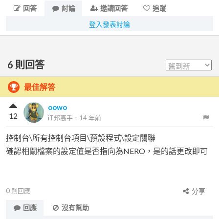
回答
討論
邀請回答
追蹤
登入發表討論
6
則回答
最佳解答
oowo
12
iT邦高手
．
14 年前
控制台\所有控制台項目\預設程式\設定關聯
確認相關檔案的設定值是否指向為NERO，是的話更改即可
0
則回應
分享
回應
沒有幫助