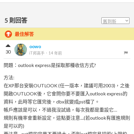
5
則回答
最佳解答
oowo
30
iT邦高手
．
14 年前
問題：outlook express是採取那種收信方式?
方法:
在XP那台安裝OUTLOOK (任一版本，建議可用2003)，之後
開啟OUTLOOK後，它會問你要不要匯入outlook express的
資料，此時等它匯完後，dbx就變成pst檔了。
帳戶應該是可以，不過我沒試過，每次我都是重設它…
規則有機率會重新設定，這點要注意....(若outlook有匯進規則
是可以的)
要注意…pst檔的容量不要過大，否則pst檔容易損毀(上限約