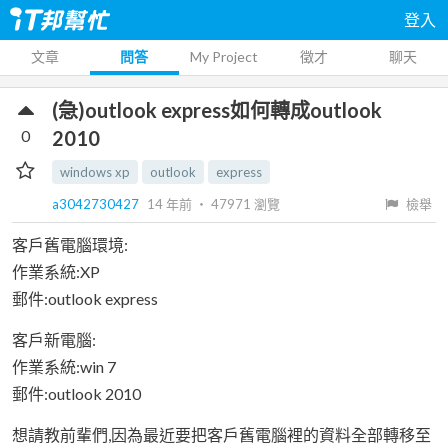
登入
文章
問答
My Project
徵才
聊天
(急)outlook express如何轉成outlook
0
2010
windows xp
outlook
express
a3042730427
14 年前
‧
47971
瀏覽
檢舉
客戶舊電腦環境:
作業系統:XP
郵件:outlook express
客戶新電腦:
作業系統:win 7
郵件:outlook 2010
想請教前輩們,因為最近要把客戶舊電腦裡的資料全部轉移至