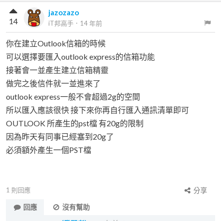
jazozazo
14
iT邦高手
．
14 年前
你在建立Outlook信箱的時候
可以選擇要匯入outlook express的信箱功能
接著會一並產生建立信箱精靈
做完之後信件就一並進來了
outlook express一般不會超過2g的空間
所以匯入應該很快 接下來你再自行匯入通訊清單即可
OUTLOOK 所產生的pst檔 有20g的限制
因為昨天有同事已經塞到20g了
必須額外產生一個PST檔
1
則回應
分享
回應
沒有幫助