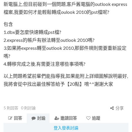
新電腦上,但目前碰到一個問題,客戶舊電腦的outlook express
檔案,我要如何才能輕鬆轉成oulook 2010的pst檔呢?
包含
1.dbx要怎麼快速轉成pst檔?
2.express的帳戶有辦法轉至outlook 2010嗎?
3.如果將express轉至outlook 2010,那郵件規則需要重新設定
嗎?
4.轉移完成之後,有需要注意哪些事項嗎?
以上問題希望前輩們能指導我,如果能附上詳細圖解說明最好,
我將會從中找出最佳解答給予【20點】唷^^謝謝大家
5
則回答
0
則討論
分享
回答
討論
邀請回答
追蹤
登入發表討論