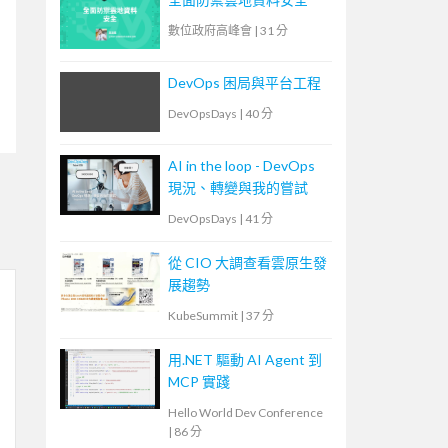
數位政府高峰會
|
31 分
DevOps 困局與平台工程
DevOpsDays
|
40 分
AI in the loop - DevOps
現況、轉變與我的嘗試
DevOpsDays
|
41 分
從 CIO 大調查看雲原生發
展趨勢
KubeSummit
|
37 分
用.NET 驅動 AI Agent 到
MCP 實踐
Hello World Dev Conference
|
86 分