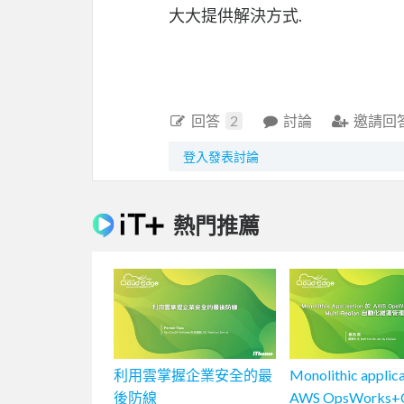
大大提供解決方式.
回答
2
討論
邀請回
登入發表討論
熱門推薦
利用雲掌握企業安全的最
Monolithic applic
後防線
AWS OpsWorks+