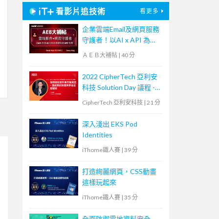
看影片追技術
看更多
企業雲端Email及網頁服務
守護者！以AI x API 為基
礎阻絕APT攻擊【宏碁資
ＡＥＢ大補帖
|
40 分
訊網路學堂】
2022 CipherTech 亞利安
科技 Solution Day 議程 -
如何做好資料庫存取安
CipherTech 亞利安科技
|
21 分
控，達成事前防護與事後
追蹤稽核
深入淺出 EKS Pod
Identities
iThome鐵人賽
|
39 分
打造絢麗網頁，CSS動畫
這樣玩起來
iThome鐵人賽
|
35 分
全面防禦雲地資料安全