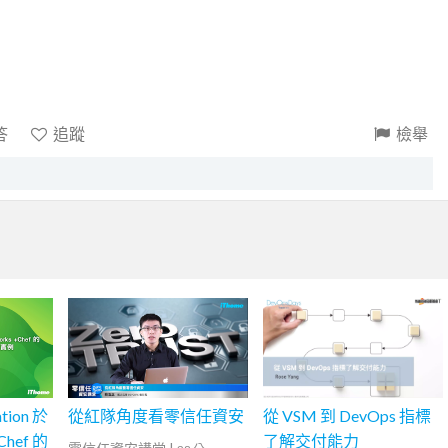
答
追蹤
檢舉
ation 於
從紅隊角度看零信任資安
從 VSM 到 DevOps 指標
Chef 的
了解交付能力