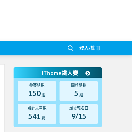
登入/註冊
iThome鐵人賽
參賽組數
團體組數
150
5
組
組
累計文章數
最後報名日
541
9/15
篇