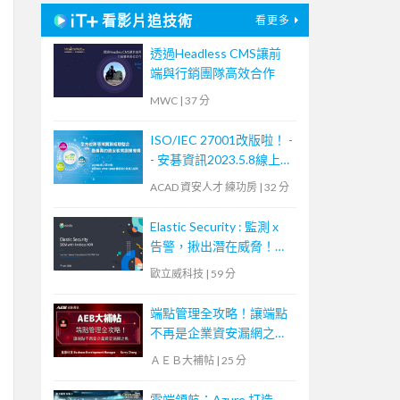
看影片追技術
看更多
透過Headless CMS讓前
端與行銷團隊高效合作
MWC
|
37 分
ISO/IEC 27001改版啦！ -
- 安碁資訊2023.5.8線上研
討會摘要
ACAD 資安人才 練功房
|
32 分
Elastic Security : 監測 x
告警，揪出潛在威脅！
【Webinar：Elastic 系列
歐立威科技
|
59 分
講座】｜歐立威科技
端點管理全攻略！讓端點
不再是企業資安漏網之魚
【宏碁資訊網路學堂】
ＡＥＢ大補帖
|
25 分
雲端領航：Azure 打造