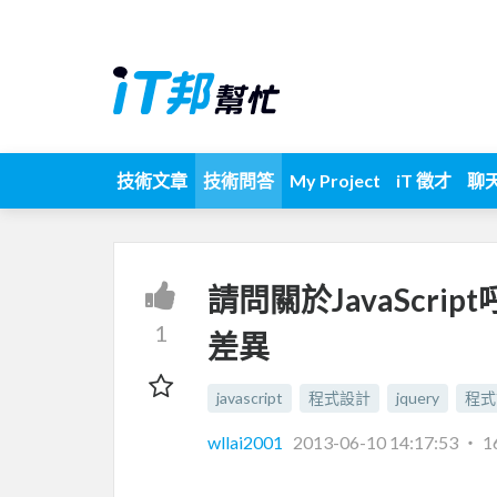
技術文章
技術問答
My Project
iT 徵才
聊
請問關於JavaScri
1
差異
javascript
程式設計
jquery
程式
wllai2001
2013-06-10 14:17:53
‧
1