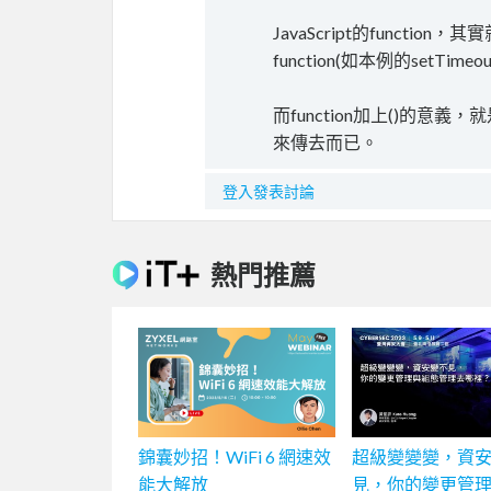
JavaScript的funct
function(如本例的setTimeo
而function加上()的意義
來傳去而已。
登入發表討論
熱門推薦
錦囊妙招！WiFi 6 網速效
超級變變變，資
能大解放
見，你的變更管