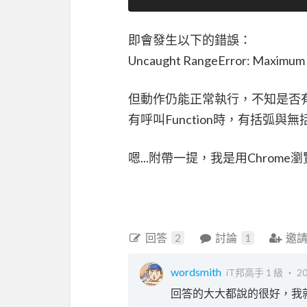
即會發生以下的錯誤：
Uncaught RangeError: Maximum ca
但動作仍能正常執行，不知是否
有呼叫Function時，有括弧
嗯...附帶一提，我是用Chrom
回答
2
討論
1
邀
wordsmith
iT邦高手 1 級 ‧
20
回答的大大都說的很好，我