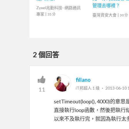
管理去哪裡？
Zyxel兆勤科技- 網路通訊
專家
|
35 分
臺灣資安大會
|
30 分
2 個回答
fillano
iT邦超人 1 級 ‧
2013-06-10 
11
setTimeout(loop(), 4000)的意
直接執行loop函數，然後把執行結果
以來不及執行完，就因為執行太