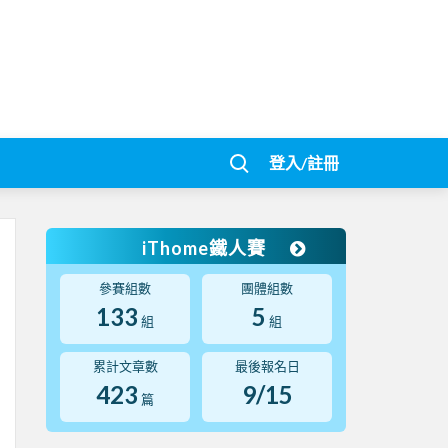
登入/註冊
iThome鐵人賽
參賽組數
團體組數
133
5
組
組
累計文章數
最後報名日
423
9/15
篇