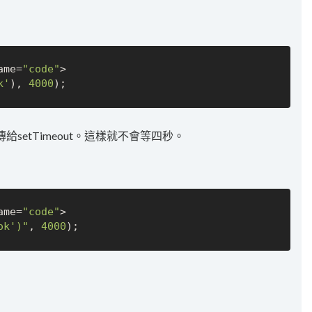
ame=
"code"
k'
), 
4000
傳給setTimeout。這樣就不會等四秒。
ame=
"code"
ok')"
, 
4000