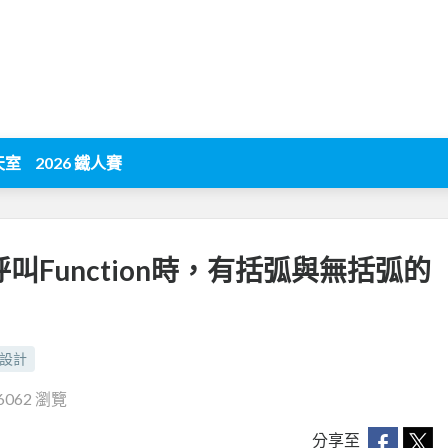
天室
2026 鐵人賽
pt呼叫Function時，有括弧與無括弧的
設計
6062 瀏覽
分享至