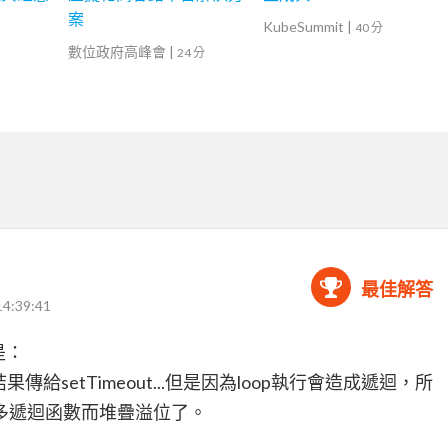
案
KubeSummit
|
40 分
數位政府高峰會
|
24 分
最佳解答
14:39:41
思是：
傳給setTimeout...但是因為loop執行會造成遞迴，所
多遞迴函數而堆疊溢位了。