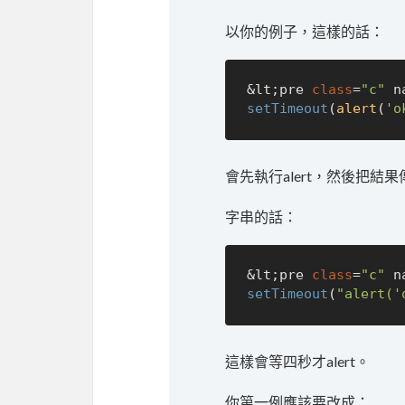
以你的例子，這樣的話：
&lt;pre 
class
=
"c"
 n
setTimeout
(
alert
(
'o
會先執行alert，然後把結果
字串的話：
&lt;pre 
class
=
"c"
 n
setTimeout
(
"alert('
這樣會等四秒才alert。
你第一例應該要改成：