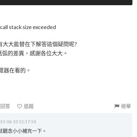
ll stack size exceeded
有大大能替在下解答這個疑問呢?
與無括弧的差異，感謝各位大大。
e瀏覽器在看的。
請回答
追蹤
檢舉
13-06-10 15:17:54
就觀念小小補充一下。