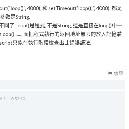
out("loop()", 4000), 和 setTimeout("loop();", 4000); 都是
數是String.
); 就不同了, loop()是程式, 不是String, 這是直接在loop()中一
再執行loop()......, 而把程式執行的返回地址無限的放入記憶體
Javascript只能在執行階段檢查出此錯誤語法.
檢舉
6-11 10:52:10