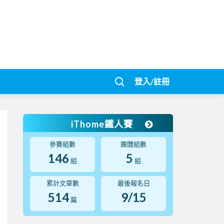
登入/註冊
iThome鐵人賽
參賽組數
團體組數
146
5
組
組
累計文章數
最後報名日
514
9/15
篇