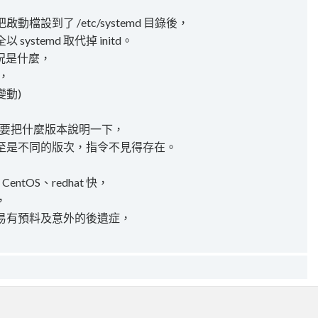
檔設到了 /etc/systemd 目錄後，
systemd 取代掉 initd。
情況是什麼，
程，
變動)
可能需要把什麼版本說明一下，
，甚至是不同的版次，指令不見得存在。
ntOS、redhat 快，
，
易有預料及意外的後遺症，