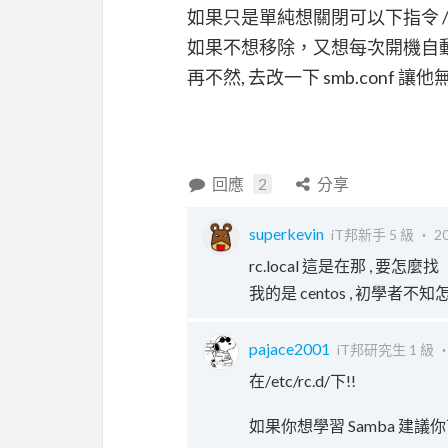
如果只是單純想關閉可以下指令 /etc/in
如果不想移除，又想每次開機自動關閉 
再不然, 去改一下 smb.conf 
回應
2
分享
superkevin
iT邦新手 5 級 ‧
20
rc.local 這是在那 , 要怎麼找
我的是 centos , 初學者
pajace2001
iT邦研究生 1 級 
在/etc/rc.d/下!!
如果你想學習 Samba 建