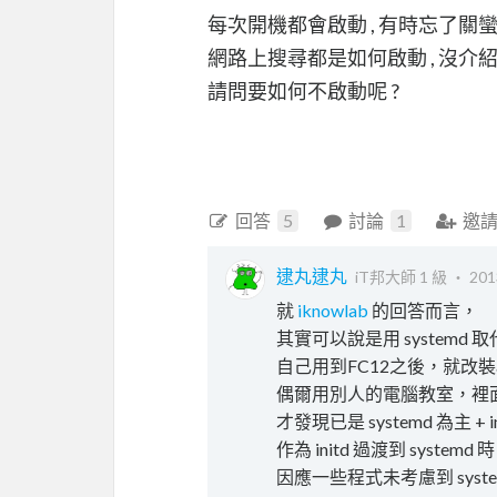
每次開機都會啟動 , 有時忘了關
網路上搜尋都是如何啟動 , 沒介
請問要如何不啟動呢 ?
回答
5
討論
1
邀
逮丸逮丸
iT邦大師 1 級 ‧
201
就
iknowlab
的回答而言，
其實可以說是用 systemd 取代了
自己用到FC12之後，就改裝arc
偶爾用別人的電腦教室，裡面
才發現已是 systemd 為主 + ini
作為 initd 過渡到 systemd 
因應一些程式未考慮到 syste