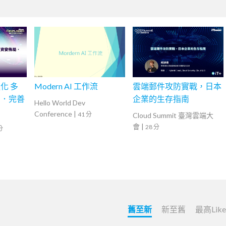
化 多
Modern AI 工作流
雲端郵件攻防實戰，日本
局．完善
企業的生存指南
Hello World Dev
Conference
|
41 分
Cloud Summit 臺灣雲端大
會
|
28 分
分
舊至新
新至舊
最高Lik