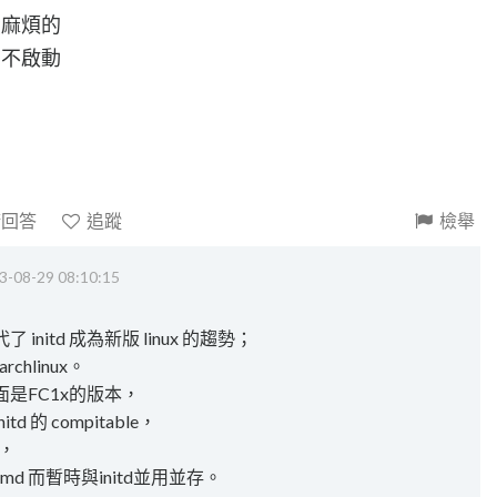
蠻麻煩的
紹不啟動
請回答
追蹤
檢舉
3-08-29 08:10:15
 initd 成為新版 linux 的趨勢；
hlinux。
是FC1x的版本，
td 的 compitable，
時，
md 而暫時與initd並用並存。