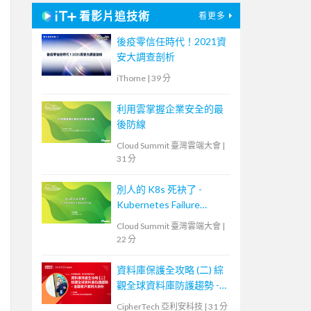
看影片追技術
看更多
後疫零信任時代！2021資
安大調查剖析
iThome
|
39 分
利用雲掌握企業安全的最
後防線
Cloud Summit 臺灣雲端大會
|
31 分
別人的 K8s 死袂了 -
Kubernetes Failure
Stories
Cloud Summit 臺灣雲端大會
|
22 分
資料庫保護全攻略 (二) 綜
觀全球資料庫防護趨勢 -
金融客戶案例大剖析
CipherTech 亞利安科技
|
31 分