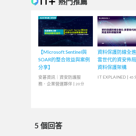
熱門推薦
【Microsoft Sentinel與
資料保護防線全進
SOAR的整合效益與案例
雲世代的資安佈
分享】
資料保護架構
安碁資訊｜資安防護服
IT EXPLAINED
|
45 
務．企業營運夥伴
|
20 分
5 個回答