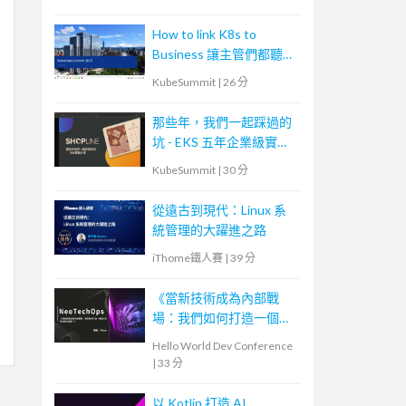
How to link K8s to
Business 讓主管們都聽得
懂
KubeSummit
|
26 分
那些年，我們一起踩過的
坑 - EKS 五年企業級實戰
分享
KubeSummit
|
30 分
從遠古到現代：Linux 系
統管理的大躍進之路
iThome鐵人賽
|
39 分
《當新技術成為內部戰
場：我們如何打造一個能
共生的技術生態圈？》—
Hello World Dev Conference
NeoTech Ops
|
33 分
以 Kotlin 打造 AI