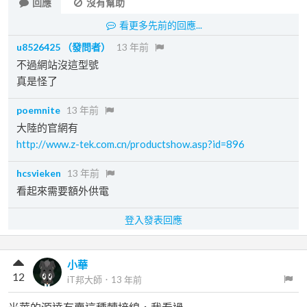
回應
沒有幫助
看更多先前的回應...
u8526425
（發問者）
13 年前
不過網站沒這型號
真是怪了
poemnite
13 年前
大陸的官網有
http://www.z-tek.com.cn/productshow.asp?id=896
hcsvieken
13 年前
看起來需要額外供電
登入發表回應
小華
12
iT邦大師
．
13 年前