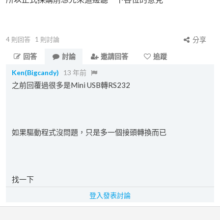
4
則回答
1
則討論
分享
回答
討論
邀請回答
追蹤
Ken(Bigcandy)
13 年前
之前回覆過很多是Mini USB轉RS232
如果驅動程式沒問題，只是多一個接頭轉換而已
找一下
登入發表討論