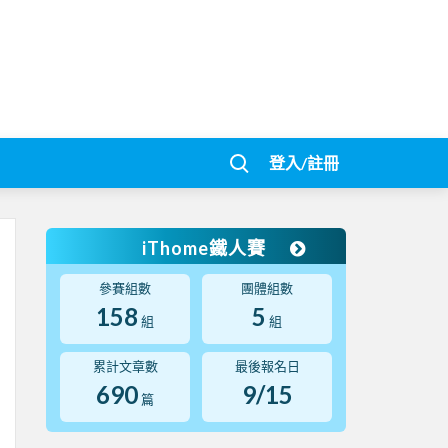
登入/註冊
iThome鐵人賽
參賽組數
團體組數
158
5
組
組
累計文章數
最後報名日
690
9/15
篇