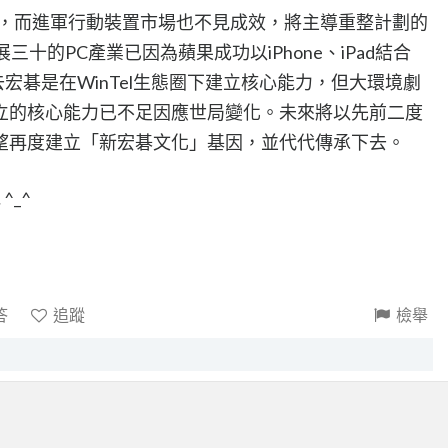
景，而進軍行動裝置市場也不見成效，將主導重整計劃的
展三十的PC產業已因為蘋果成功以iPhone、iPad結合
宏碁是在WinTel生態圈下建立核心能力，但大環境劇
立的核心能力已不足因應世局變化。未來將以先前二度
望再度建立「新宏碁文化」基因，並代代傳承下去。
^_^
答
追蹤
檢舉