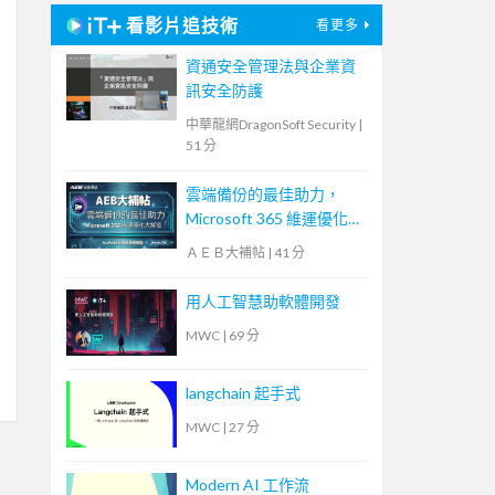
看影片追技術
看更多
資通安全管理法與企業資
訊安全防護
中華龍網DragonSoft Security
|
51 分
雲端備份的最佳助力，
Microsoft 365 維運優化
大解密！【宏碁資訊網路
ＡＥＢ大補帖
|
41 分
學堂】
用人工智慧助軟體開發
MWC
|
69 分
langchain 起手式
MWC
|
27 分
Modern AI 工作流