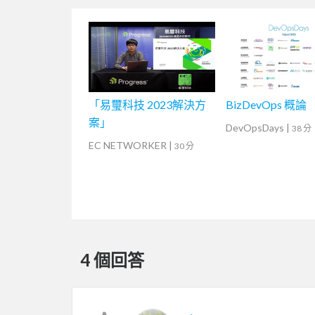
「易璽科技 2023解決方
BizDevOps 概論
案」
DevOpsDays
|
38 分
EC NETWORKER
|
30 分
4 個回答