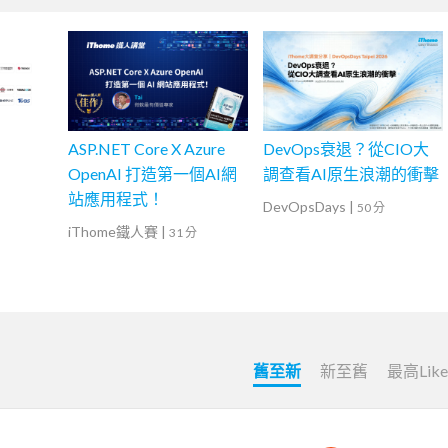
ASP.NET Core X Azure
DevOps衰退？從CIO大
OpenAI 打造第一個AI網
調查看AI原生浪潮的衝擊
站應用程式！
DevOpsDays
|
50 分
iThome鐵人賽
|
31 分
舊至新
新至舊
最高Lik