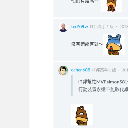
他們有錯嗎??...
ted99tw
iT邦高手 1 級 ‧
2013
沒有錯那有對～
echen688
iT邦高手 1 級 ‧
201
iT邦幫忙MVPsimon581
行動裝置永遠不能取代