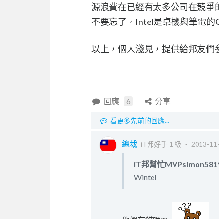
源浪費在已經有太多公司在競爭
不要忘了，Intel是桌機與筆電
以上，個人淺見，提供給邦友們
回應
6
分享
看更多先前的回應...
總裁
iT邦好手 1 級 ‧
2013-11-
iT邦幫忙MVPsimon581
Wintel