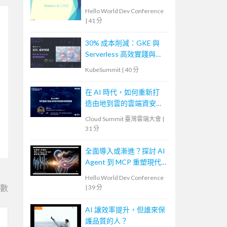
Hello World Dev Conference
|
41 分
30% 成本削減：GKE 與
Serverless 高效實踐與優
化
KubeSummit
|
40 分
在 AI 時代，如何重新打
造由地到雲的雲端資安管
理策略
Cloud Summit 臺灣雲端大會
|
31 分
全面導入或漸進？探討 AI
Agent 到 MCP 重塑現代
軟體設計
Hello World Dev Conference
e數
|
39 分
AI 讓效率提升，但誰來保
護品質的人？