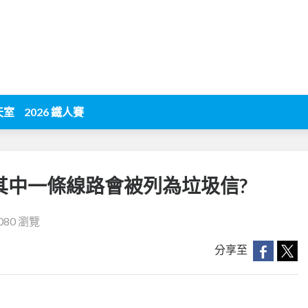
天室
2026 鐵人賽
il其中一條線路會被列為垃圾信?
080 瀏覽
分享至