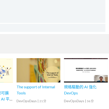
The support of Internal
規格驅動的 AI 強化
構建可擴
Tools
DevOps
AI 平
DevOpsDays
|
DevOpsDays
|
21 分
36 分