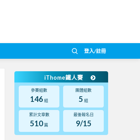
登入/註冊
iThome鐵人賽
參賽組數
團體組數
146
5
組
組
累計文章數
最後報名日
510
9/15
篇