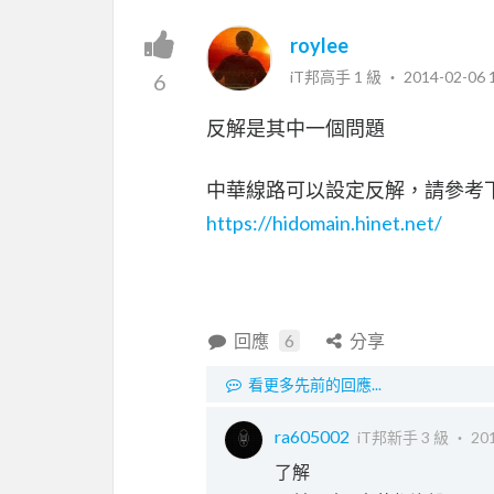
roylee
iT邦高手 1 級 ‧
2014-02-06 
6
反解是其中一個問題
中華線路可以設定反解，請參考
https://hidomain.hinet.net/
回應
6
分享
看更多先前的回應...
ra605002
iT邦新手 3 級 ‧
201
了解