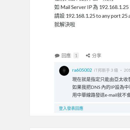
如 Mail Server IP 為 192.168.1.25
請設 192.168.1.25 to any port 25 
就解決啦
回應
1
分享
ra605002
iT邦新手 3 級 ‧
201
現在就是指定只能由亞太收
如果我把DNS 內的IP設為中
用中華線路發送e-mail就不
登入發表回應