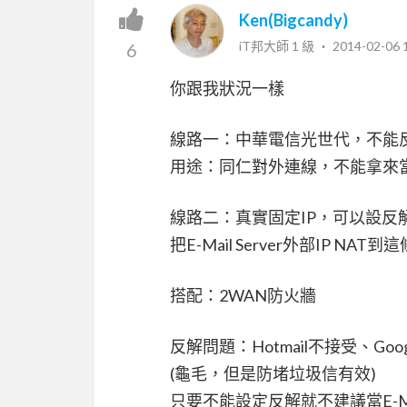
Ken(Bigcandy)
iT邦大師 1 級 ‧
2014-02-06 
6
你跟我狀況一樣
線路一：中華電信光世代，不能反解、
用途：同仁對外連線，不能拿來當E-Ma
線路二：真實固定IP，可以設反解、架設
把E-Mail Server外部IP NAT
搭配：2WAN防火牆
反解問題：Hotmail不接受、Go
(龜毛，但是防堵垃圾信有效)
只要不能設定反解就不建議當E-Mail