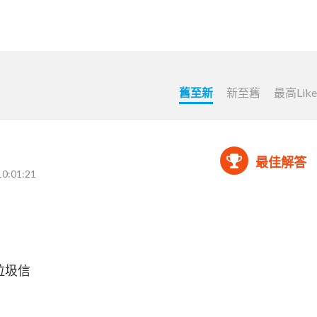
舊至新
新至舊
最高Lik
最佳解答
10:01:21
垃圾信