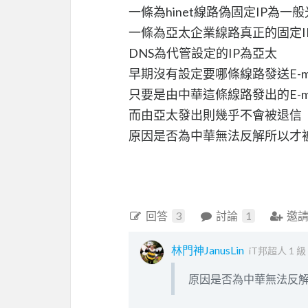
一條為hinet線路偽固定IP為一般
一條為亞太企業線路真正的固定I
DNS為代管設定的IP為亞太
早期沒有設定要哪條線路發送E-ma
只要是由中華這條線路發出的E-m
而由亞太發出則幾乎不會被退信
原因是否為中華無法反解所以才
回答
3
討論
1
邀
林門神JanusLin
iT邦超人 1 級
原因是否為中華無法反