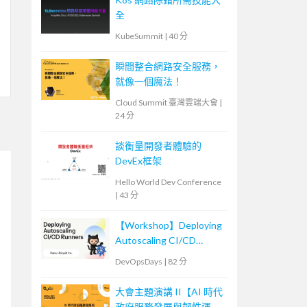
全
KubeSummit
|
40 分
瞬間整合網路安全服務，
就像一個魔法！
Cloud Summit 臺灣雲端大會
|
24 分
談衡量開發者體驗的
DevEx框架
Hello World Dev Conference
|
43 分
【Workshop】Deploying
Autoscaling CI/CD
Runners
DevOpsDays
|
82 分
大會主題演講 II【AI 時代
政府服務發展與韌性運作