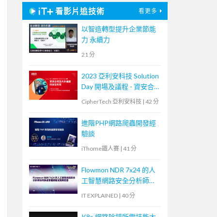
看影片追技術
看更多
以智造轉型提升企業節能
力 永續力
21 分
2023 亞利安科技 Solution
Day 開場及議程 - 資安合
規及內外兼顧的安全防禦
CipherTech 亞利安科技
|
42 分
進階PHP網路爬蟲開發經
驗談
iThome鐵人賽
|
41 分
Flowmon NDR 7x24 的人
工智慧網路安全分析師如
何快速掌握網路偵測與回
IT EXPLAINED
|
40 分
應
K8s 網路除錯所需技能大