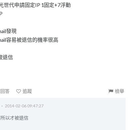
光世代申請固定IP 1固定+7浮動
P
il發現
ail容易被退信的機率很高
被退信
請回答
追蹤
檢舉
 ‧
2014-02-06 09:47:27
解所以才被退信