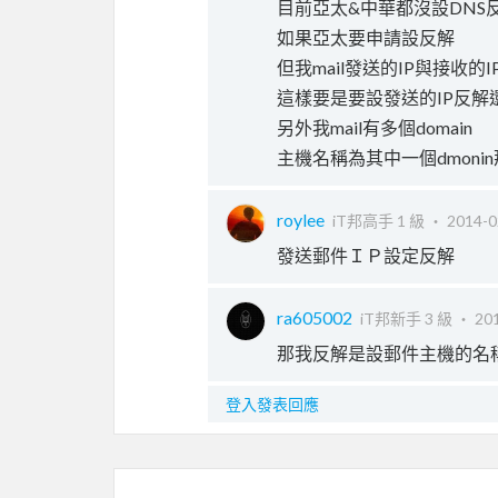
目前亞太&中華都沒設DNS
如果亞太要申請設反解
但我mail發送的IP與接收的I
這樣要是要設發送的IP反解
另外我mail有多個domain
主機名稱為其中一個dmoni
roylee
iT邦高手 1 級 ‧
2014-0
發送郵件ＩＰ設定反解
ra605002
iT邦新手 3 級 ‧
201
那我反解是設郵件主機的名
登入發表回應