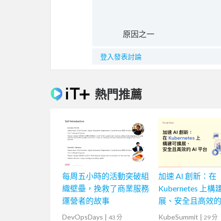
原因之一
登入發表討論
熱門推薦
每周五小時的活動突破組
加速 AI 創新：在
織壁壘，挽救了商業服務
Kubernetes 上
運營者的故事
展、安全且高效的 
台
DevOpsDays
|
KubeSummit
|
43 分
29 分