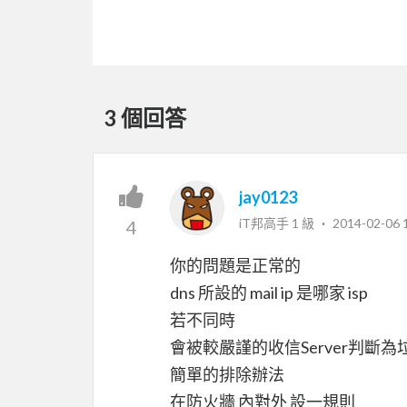
3 個回答
jay0123
iT邦高手 1 級 ‧
2014-02-06 
4
你的問題是正常的
dns 所設的 mail ip 是哪家 isp
若不同時
會被較嚴謹的收信Server判斷為
簡單的排除辦法
在防火牆 內對外 設一規則