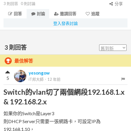
3
則回答
0
則討論
分享
回答
討論
邀請回答
追蹤
登入發表討論
3
則回答
最佳解答
yesongow
5
iT邦大師
．
12 年前
Switch的vlan切了兩個網段192.168.1.x
& 192.168.2.x
如果你的Switch是Layer3
則DHCP Server只需要一張網路卡，可設定IP為
192.168.1.10，