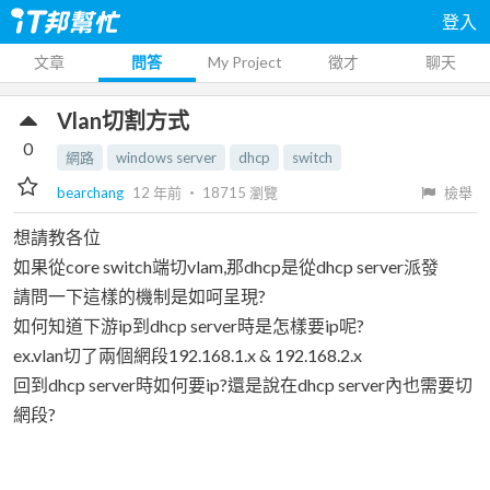
登入
文章
問答
My Project
徵才
聊天
Vlan切割方式
0
網路
windows server
dhcp
switch
bearchang
12 年前
‧
18715
瀏覽
檢舉
想請教各位
如果從core switch端切vlam,那dhcp是從dhcp server派發
請問一下這樣的機制是如呵呈現?
如何知道下游ip到dhcp server時是怎樣要ip呢?
ex.vlan切了兩個網段192.168.1.x & 192.168.2.x
回到dhcp server時如何要ip?還是說在dhcp server內也需要切
網段?