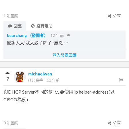
1
則回應
分享
回應
沒有幫助
bearchang
（發問者）
12 年前
感謝大大!我大致了解了~感恩~~
登入發表回應
michaelwan
7
iT邦高手
．
12 年前
與DHCP Server不同的網段, 要使用 ip helper-address(以
CISCO為例).
0
則回應
分享