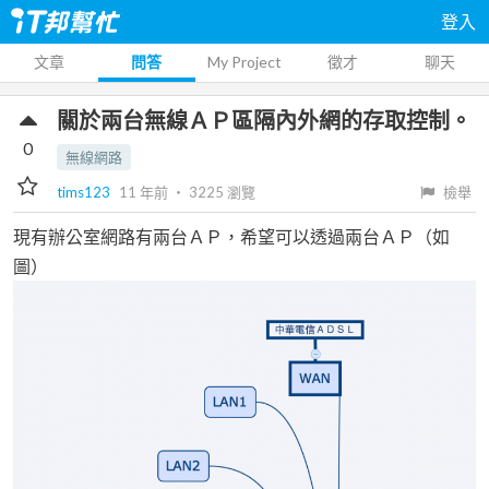
登入
文章
問答
My Project
徵才
聊天
關於兩台無線ＡＰ區隔內外網的存取控制。
0
無線網路
tims123
11 年前
‧
3225
瀏覽
檢舉
現有辦公室網路有兩台ＡＰ，希望可以透過兩台ＡＰ（如
圖）