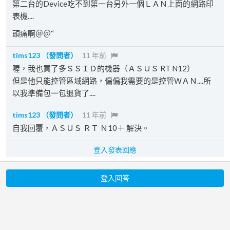
第二台的Device吃不到第一台另外一個ＬＡＮ上面的網路印
表機....
頭痛啊＠＠“
tims123
（發問者）
11 年前
喔，我也買了多ＳＳＩＤ的機器（ＡＳＵＳ RT N12）
但是他只能控管區域網路，偏偏我需要的是控管ＷＡＮ....所
以我準備包一包退貨了....
tims123
（發問者）
11 年前
自我回覆，ＡＳＵＳ ＲＴ Ｎ10＋ 解決。
登入發表回應
登入回答