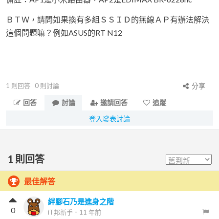
ＢＴＷ，請問如果換有多組ＳＳＩＤ的無線ＡＰ有辦法解決
這個問題嘛？例如ASUS的RT N12
1
則回答
0
則討論
分享
回答
討論
邀請回答
追蹤
登入發表討論
1
則回答
最佳解答
絆腳石乃是進身之階
0
iT邦新手
．
11 年前