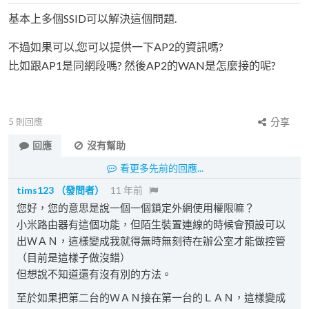
基本上多個SSID可以解決這個問題.
不過如果可以,您可以提供一下AP2的資訊嗎?
比如跟AP1是同網段嗎? 然後AP2的WAN是怎麼接的呢?
5
則回應
分享
回應
沒有幫助
看更多先前的回應...
tims123
（發問者）
11 年前
您好，您的意思是說一個一個鎖定外網使用權限嘛？
小米路由器有這個功能，但陌生裝置連線的時候會預設可以
出ＷＡＮ，這樣變成我就得無時無刻待在辦公室才能做控管
（目前是這樣子做沒錯）
但想說不知道還有沒有別的方法。
至於如果把第二台的ＷＡＮ接在第一台的ＬＡＮ，這樣變成