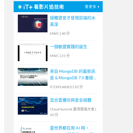
看影片追技術
看更多
接觸資安才發現前端的水
真深
MWC
|
40 分
一個敏捷實踐的誕生
MWC
|
31 分
來自 MongoDB 的最新訊
息 & MongoDB 7.0 重磅登
場
IT EXPLAINED
|
33 分
混合雲備份與安全挑戰
Cloud Summit 臺灣雲端大會
|
30 分
當世界都在用 AI 時，