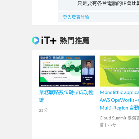
只是要有各台電腦的IP會比
登入發表討論
熱門推薦
業務戰略數位轉型成功關
Monolithic applic
鍵
AWS OpsWorks+
Multi-Region 
23 分
管理實例
Cloud Summit 臺
會
|
28 分