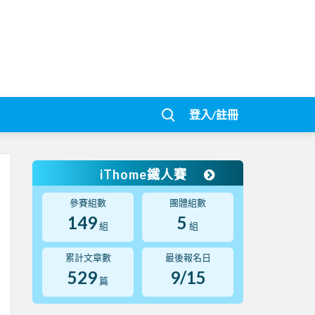
登入/註冊
iThome鐵人賽
參賽組數
團體組數
149
5
組
組
累計文章數
最後報名日
529
9/15
篇