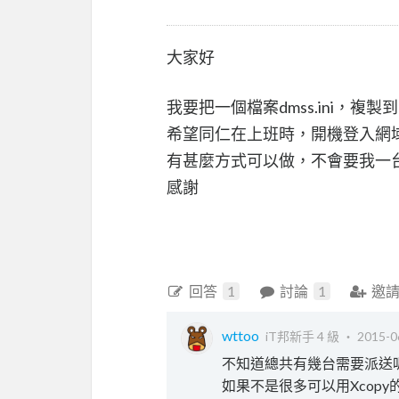
大家好
我要把一個檔案dmss.ini，複製到C
希望同仁在上班時，開機登入網
有甚麼方式可以做，不會要我一
感謝
回答
1
討論
1
邀
wttoo
iT邦新手 4 級 ‧
2015-0
不知道總共有幾台需要派送
如果不是很多可以用Xcop