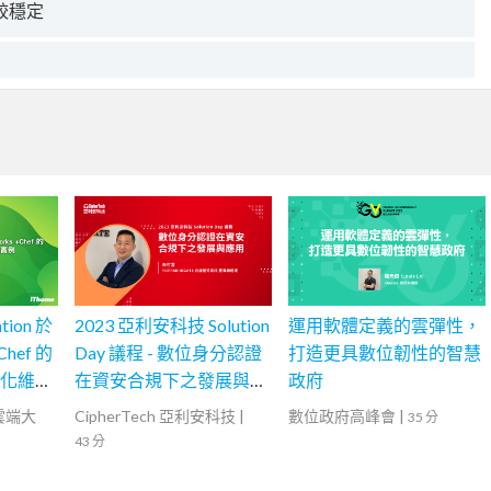
較穩定
ation 於
2023 亞利安科技 Solution
運用軟體定義的雲彈性，
Chef 的
Day 議程 - 數位身分認證
打造更具數位韌性的智慧
自動化維運
在資安合規下之發展與應
政府
用
灣雲端大
CipherTech 亞利安科技
|
數位政府高峰會
|
35 分
43 分