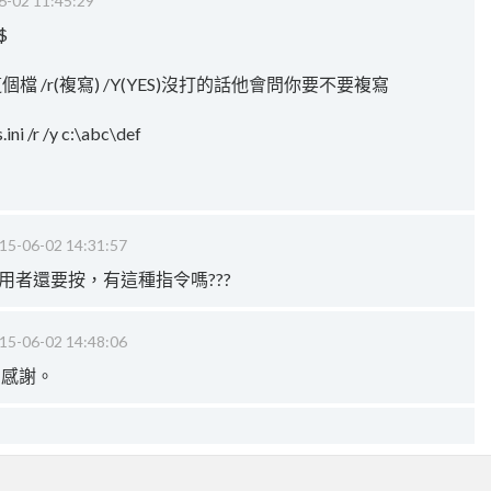
6-02 11:45:29
d$
這個檔 /r(複寫) /Y(YES)沒打的話他會問你要不要複寫
i /r /y c:\abc\def
15-06-02 14:31:57
用者還要按，有這種指令嗎???
15-06-02 14:48:06
了，感謝。