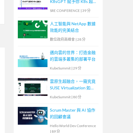
K8sGPT 賦予你 K8s 超能
力
SRE CONFERENCE
|
39 分
人工智能與 NetApp 數據
效能的完美結合
數位政府高峰會
|
28 分
邁向雲的世界：打造金融
的雲端多叢集的部署平台
KubeSummit
|
29 分
雲原生超融合，一窺究竟
SUSE Virtualization 如何
解決傳統應用與現代化雲
KubeSummit
|
80 分
原生鴻溝
Scrum Master 與 AI 協作
的回顧會議
Hello World Dev Conference
|
89 分