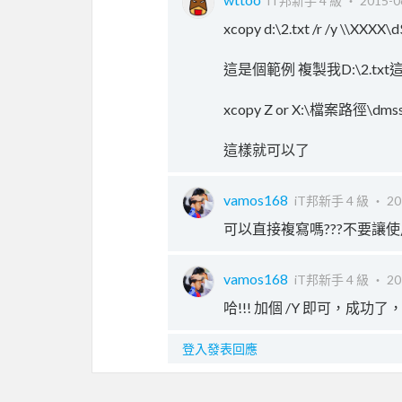
iT邦新手 4 級 ‧
2015-0
xcopy d:\2.txt /r /y \\XXXX\
這是個範例 複製我D:\2.txt
xcopy Z or X:\檔案路徑\dmss.in
這樣就可以了
vamos168
iT邦新手 4 級 ‧
20
可以直接複寫嗎???不要讓使
vamos168
iT邦新手 4 級 ‧
20
哈!!! 加個 /Y 即可，成功
登入發表回應