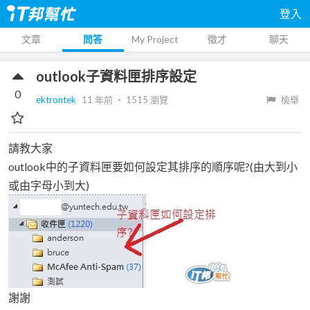
登入
文章
問答
My Project
徵才
聊天
outlook子資料匣排序設定
0
ektrontek
11 年前
‧
1515
瀏覽
檢舉
請教大家
outlook中的子資料匣要如何設定其排序的順序呢?(由大到小
或由字母小到大)
謝謝