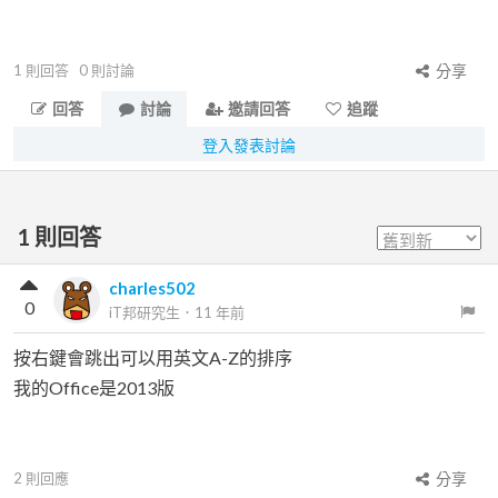
1
則回答
0
則討論
分享
回答
討論
邀請回答
追蹤
登入發表討論
1
則回答
charles502
0
iT邦研究生
．
11 年前
按右鍵會跳出可以用英文A-Z的排序
我的Office是2013版
2
則回應
分享