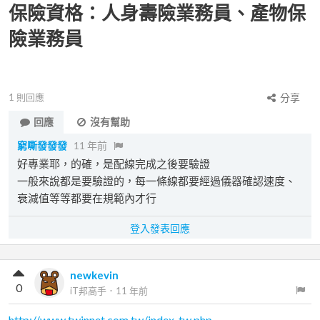
保險資格：人身壽險業務員、產物保
險業務員
1
則回應
分享
回應
沒有幫助
窮嘶發發發
11 年前
好專業耶，的確，是配線完成之後要驗證
一般來說都是要驗證的，每一條線都要經過儀器確認速度、
衰減值等等都要在規範內才行
登入發表回應
newkevin
0
iT邦高手
．
11 年前
http://www.twinnet.com.tw/index_tw.php