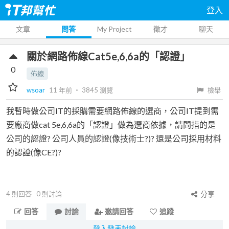
登入
文章
問答
My Project
徵才
聊天
關於網路佈線Cat5e,6,6a的「認證」
0
佈線
wsoar
11 年前
‧
3845
瀏覽
檢舉
我暫時做公司IT的採購需要網路佈線的選商，公司IT提到需
要廠商做cat 5e,6,6a的「認證」做為選商依據，請問指的是
公司的認證? 公司人員的認證(像技術士?)? 還是公司採用材料
的認證(像CE?)?
4
則回答
0
則討論
分享
回答
討論
邀請回答
追蹤
登入發表討論