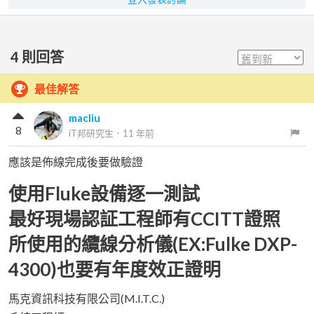
4
則回答
最佳解答
macliu
8
iT邦研究生
．
11 年前
應該是佈線完成後要做驗證
使用Fluke設備逐一測試
最好現場認証工程師有CCITT證照
所使用的纜線分析儀(EX:Fulke DXP-
4300)也要有年度效正證明
馬克資訊科技有限公司(M.I.T.C.)