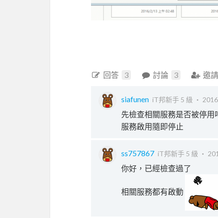
回答
3
討論
3
邀
siafunen
iT邦新手 5 級 ‧
2016
先檢查相關服務是否被停用
服務啟用隨即停止
ss757867
iT邦新手 5 級 ‧
201
你好，已經檢查過了
相關服務都有啟動