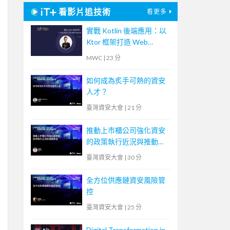
看影片追技術
看更多
實戰 Kotlin 後端應用：以
Ktor 框架打造 Web
Service
MWC
|
23 分
如何成為炙手可熱的資安
人才？
臺灣資安大會
|
21 分
推動上市櫃公司強化資安
的政策執行近況與推動事
宜
臺灣資安大會
|
30 分
全方位供應鏈資安風險管
控
臺灣資安大會
|
25 分
Digital Transformation in