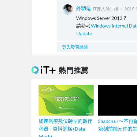
外獅佬
iT邦大師 1 級 ‧
2016-
Windows Server 2012？
請參考
Windows Internal Da
Update
登入發表討論
熱門推薦
加速醫療數位轉型的較佳
Shadcn ui ～不
利器 – 資料網格 (Data
始刻前端元件的
Mesh)