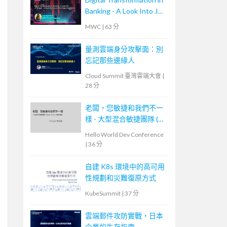
Banking - A Look Into JP
Morgan’s Cloud Journey
MWC
|
63 分
and Developer
Experience
量測雲端身分攻擊面：別
忘記那些邊緣人
Cloud Summit 臺灣雲端大會
|
28 分
老闆，您敏捷和我們不一
樣 - 大型混合敏捷團隊 (
Scrum, Kanban ) 的踩坑經
Hello World Dev Conference
驗
|
36 分
自建 K8s 環境中的高可用
性規劃和災難復原方式
KubeSummit
|
37 分
雲端郵件攻防實戰，日本
企業的生存指南