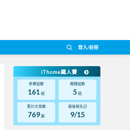
登入/註冊
iThome鐵人賽
參賽組數
團體組數
161
5
組
組
累計文章數
最後報名日
769
9/15
篇