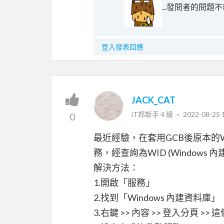
...發問者的問
登入發表回應
JACK_CAT
iT邦新手 4 級 ‧
2022-08-25 
0
最近經驗，在套用GCB後原本的WSU
務，經查詢為WID (Window
解決方法：
1.開啟「服務」
2.找到「Windows 內建資料庫」
3.右鍵 >> 內容 >> 登入分頁 >> 