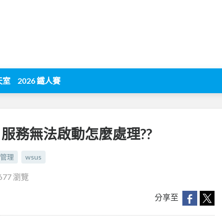
天室
2026 鐵人賽
庫 服務無法啟動怎麼處理??
管理
wsus
677 瀏覽
分享至