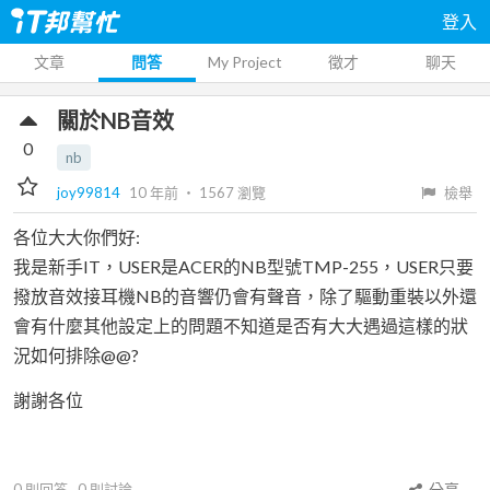
登入
文章
問答
My Project
徵才
聊天
關於NB音效
0
nb
joy99814
10 年前
‧
1567
瀏覽
檢舉
各位大大你們好:
我是新手IT，USER是ACER的NB型號TMP-255，USER只要
撥放音效接耳機NB的音響仍會有聲音，除了驅動重裝以外還
會有什麼其他設定上的問題不知道是否有大大遇過這樣的狀
況如何排除@@?
謝謝各位
0
則回答
0
則討論
分享