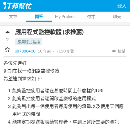
登入
文章
問答
My Project
徵才
聊天
應用程式監控軟體 (求推薦)
2
應用程式監控
s87080400
10 年前
‧
7150
瀏覽
檢舉
各位先進好
近期在找一款網路監控軟體
希望達到需求如下:
能夠監控使用者端在甚麼時間上什麼樣的URL
能夠監控使用者端開啟甚麼樣的應用程式
能夠列出每一個使用者每周使用的流量以及使用某個應
用程式的時間
能夠定期發送報表給管理者，拿到上述所需要的資訊