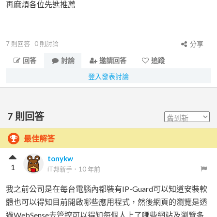
再麻煩各位先進推薦
7
則回答
0
則討論
分享
回答
討論
邀請回答
追蹤
登入發表討論
7
則回答
最佳解答
tonykw
1
iT邦新手
．
10 年前
我之前公司是在每台電腦內都裝有IP-Guard可以知道安裝軟
體也可以得知目前開啟哪些應用程式，然後網頁的瀏覽是透
過WebSense去管控可以得知每個人上了哪些網站及瀏覽多