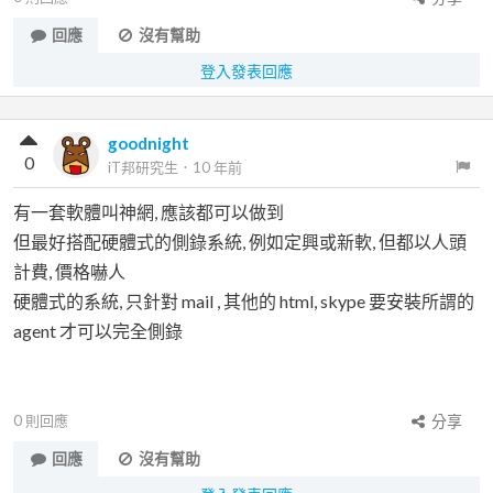
回應
沒有幫助
登入發表回應
goodnight
0
iT邦研究生
．
10 年前
有一套軟體叫神網, 應該都可以做到
但最好搭配硬體式的側錄系統, 例如定興或新軟, 但都以人頭
計費, 價格嚇人
硬體式的系統, 只針對 mail , 其他的 html, skype 要安裝所謂的
agent 才可以完全側錄
0
則回應
分享
回應
沒有幫助