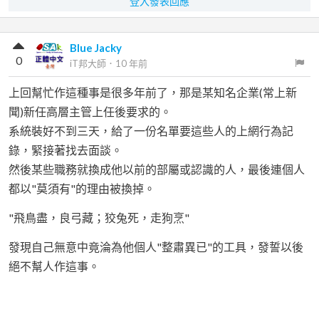
登入發表回應
Blue Jacky
0
iT邦大師
．
10 年前
上回幫忙作這種事是很多年前了，那是某知名企業(常上新
聞)新任高層主管上任後要求的。
系統裝好不到三天，給了一份名單要這些人的上網行為記
錄，緊接著找去面談。
然後某些職務就換成他以前的部屬或認識的人，最後連個人
都以"莫須有"的理由被換掉。
"飛鳥盡，良弓藏；狡兔死，走狗烹"
發現自己無意中竟淪為他個人"整肅異已"的工具，發誓以後
絕不幫人作這事。