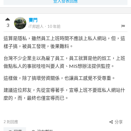
登入發表回應
賽門
3
iT邦超人
．
10 年前
這算是隱私，雖然員工上班時間不應該上私人網站，但，這
樣子搞，被員工發現，後果難料。
台灣不少企業主以為雇了員工，員工就算是他的奴工，上班
做點私人的事就哇哇叫要人資、MIS想辦法提供監控。
這樣做，除了搞壞勞資關係，也讓員工感覺不受尊重。
建議這位邦友，先從宣導著手，宣導上班不要逛私人網站什
麼的，而，最終也僅宣導而已。
2
則回應
分享