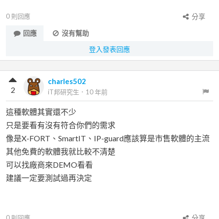
0
則回應
分享
回應
沒有幫助
登入發表回應
charles502
2
iT邦研究生
．
10 年前
這種軟體其實還不少
只是要看有沒有符合你們的需求
像是X-FORT、SmartIT、IP-guard應該算是市售軟體的主流
其他免費的軟體我就比較不清楚
可以找廠商來DEMO看看
建議一定要測試過再決定
0
則回應
分享