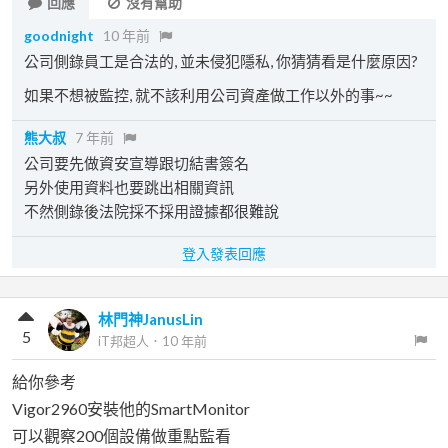
回應
沒有幫助
goodnight
10 年前
公司側錄員工是合法的, 並未侵犯隱私, 你猜猜看是什麼原因?
如果不想被監控, 就不該利用公司資產做工作以外的事~~
熊大叔
7 年前
公司要先做資安宣導跟切結書簽名
另外使用資料也要跳出相關資訊
不然側錄後法院採不採用證據都很難說
登入發表回應
林門神JanusLin
5
iT邦超人
．
10 年前
給你參考
Vigor2960安裝他的SmartMonitor
可以觀察200個設備做重點監看