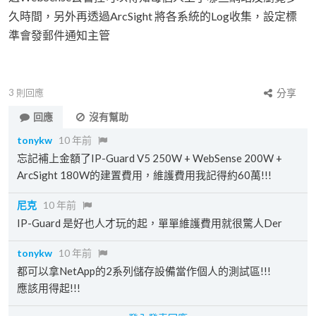
久時間，另外再透過ArcSight 將各系統的Log收集，設定標
準會發郵件通知主管
3
則回應
分享
回應
沒有幫助
tonykw
10 年前
忘記補上金額了IP-Guard V5 250W + WebSense 200W +
ArcSight 180W的建置費用，維護費用我記得約60萬!!!
尼克
10 年前
IP-Guard 是好也人才玩的起，單單維護費用就很驚人Der
tonykw
10 年前
都可以拿NetApp的2系列儲存設備當作個人的測試區!!!
應該用得起!!!