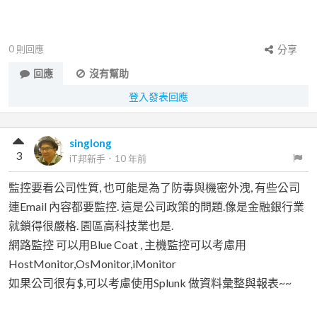
0
則回應
分享
回應
沒有幫助
登入發表回應
singlong
3
iT邦新手
．
10 年前
監控要看公司性質, 也可能是為了防毒與機密外洩, 有些公司
連Email 內容都要監控. 這是公司政策的問題.像是金融銀行業
就鎖得很嚴格. 園區高科技業也是.
網路監控 可以用Blue Coat , 主機監控可以考慮用
HostMonitor,OsMonitor,iMonitor
如果公司很有$,可以考慮使用Splunk 做資料彙整與報表~~