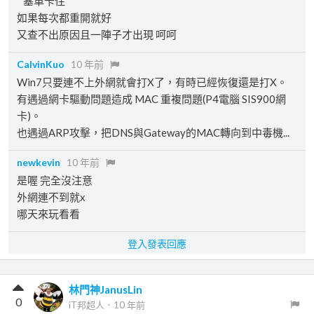
'''塞車卡住'''
如果每次都重開就好
又查不出原因且一陣子才出現 呵呵
CalvinKuo
10 年前
Win7只要連不上外網就會打X了，有時已經恢復還是打X。
有遇過網卡驅動問題造成 MAC 重複問題(P4電腦 SIS900網
卡)。
也遇過ARP攻擊，把DNS與Gateway的MAC轉向到中毒機...
newkevin
10 年前
是喔 完全沒注意
外網連不到就x
哪天來玩看看
登入發表回應
林門神JanusLin
0
iT邦超人
．
10 年前