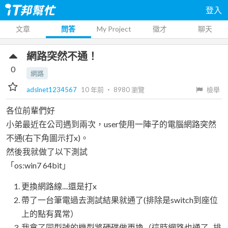
登入
文章
問答
My Project
徵才
聊天
網路突然不通！
0
網路
adslnet1234567
10 年前
‧
8980
瀏覽
檢舉
各位前輩們好
小弟最近在公司遇到兩次，user使用一陣子的電腦網路突然
不通(右下角圖示打x)。
然後我就做了以下測試
「os:win7 64bit」
更換網路線....還是打x
帶了一台筆電過去測試結果就通了(排除是switch到座位
上的點有異常）
我拿了同型號的機型將硬碟做更換（這時網路也通了...排