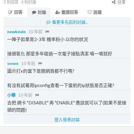
2
則回答
6
則討論
分享
回答
討論
邀請回答
追蹤
看更多先前的討論...
newkevin
10 年前
一陣子如果是2-3年 機率粉小 以你的狀況
接頭氧化 那麼多年碰過一次電子接點清潔 噴一噴就好
oowo
10 年前
圖示打x的當下是開網頁都不行嗎?
有沒有試著用ipconfig查看一下當前的ip狀態是否正確?
小華
10 年前
去把 網卡 "DISABLE" 再 "ENABLE" 應該就可以了(如果不是接
頭的問題)
登入發表討論