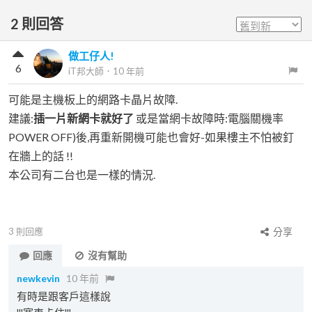
2
則回答
做工仔人!
6
iT邦大師
．
10 年前
可能是主機板上的網路卡晶片故障.
建議:
插一片新網卡就好了
或是當網卡故障時:電腦關機率
POWER OFF)後,再重新開機可能也會好-如果樓主不怕被釘
在牆上的話 !!
本公司有二台也是一樣的情況.
3
則回應
分享
回應
沒有幫助
newkevin
10 年前
有時是跟客戶這樣說